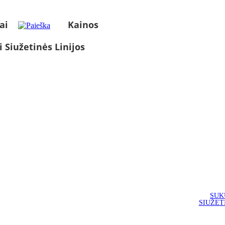
ai
Kainos
i Siužetinės Linijos
SUK
SIUŽET