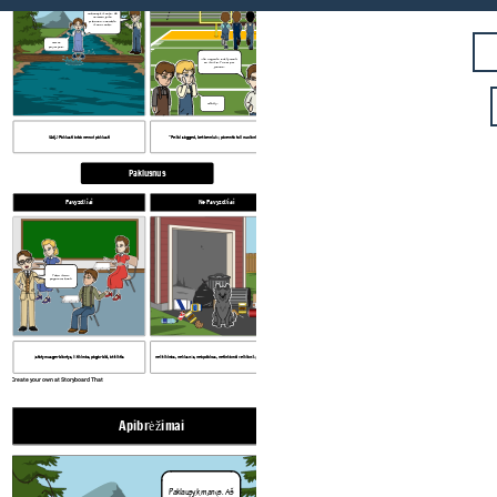
Paklausyk manęs. Aš
neleisiu jums
priklauso. Pasiekite
mano ranka.
Gerai,
padarysiu.
Jūs negalite lenktyniauti
su mumis. Tu esi per
jaunas.
GERAI...
(Adj.) Paklusti arba nenori paklusti
"Pečiai sagged, bet berniukų paremta toli nuolankiai."
Paklusnus
Pavyzdžiai
Ne Pavyzdžiai
Tokia miela,
pagarbiai klasė!
įstatymus gerbiantys, ištikimas, pagarbiai, atitiktis
neištikimas, neklusnūs, neapdairus, netinkamai veikiančią, maištingas
Create your own at Storyboard That
Apibrėžimai
Info
Paklausyk manęs. Aš