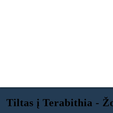
Tiltas į Terabithia - 
Apibrėžimai
Info