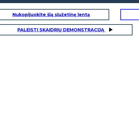
Nukopijuokite šią siužetinę lentą
PALEISTI SKAIDRIŲ DEMONSTRACIJĄ