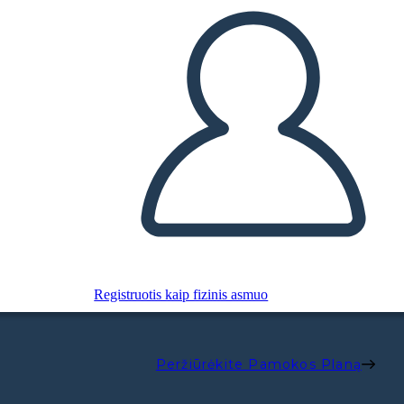
Registruotis kaip fizinis asmuo
Peržiūrėkite Pamokos Planą