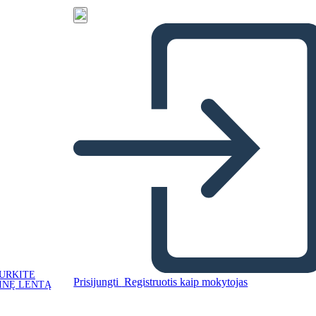
URKITE
Prisijungti
Registruotis kaip mokytojas
INĘ LENTĄ