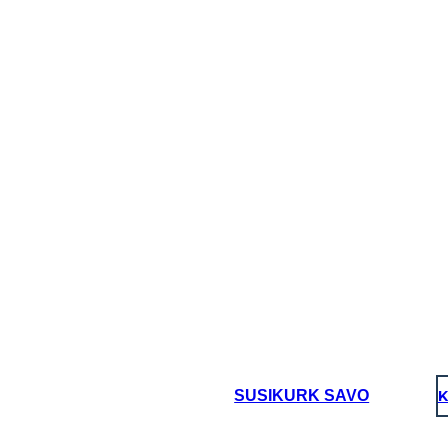
kimas, pagarbiai, atitiktis
neištikimas, neklusnūs, neapdairus, netinkamai
SUSIKURK SAVO
K
oard That