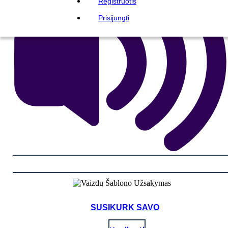
Registruotis
Prisijungti
SUSIKURK SAVO