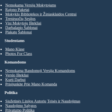
Nemokama Versija Mokytojams
Rajono Paketai
Mokyklų Bibliotekos ir Žiniasklaidos Centrai
Treniruočių Sesijos
Visi Mokytojų Ištekliai
Darbalapio Šablonai
Plakatų Šablonai
Studentams
Mano Klase
Photos For Class
Komandoms
Nemokama Bandomoji Versija Komandoms
Verslo Ištekliai
Kurti Darbui
Prisijunkite Prie Mano Komanda
Politika
Siužetinės Linijos Autorių Teisės ir Naudojimas
Naudojimo Sąlygos
Privatumo Politika