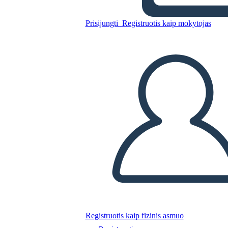
Prisijungti
Registruotis kaip mokytojas
Vaizdų Šablono Užsakymas
Nukopijuokite šią siužetinę lentą
SUKURTI SIUŽETINĘ LENTĄ
PALEISTI SKAIDRIŲ DEMONSTRACIJĄ
SKAITYK MAN
Registruotis kaip fizinis asmuo