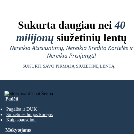
Sukurta daugiau nei
40
milijonų
siužetinių lentų
Nereikia Atsisiuntimų, Nereikia Kredito Kortelės ir
Nereikia Prisijungti!
SUKURTI SAVO PIRMĄJĄ SIUŽETINĘ LENTĄ
Padėti
Pagalba ir DUK
Siužetinės linijos kūrėjas
Kaip spausdinti
Mokytojams