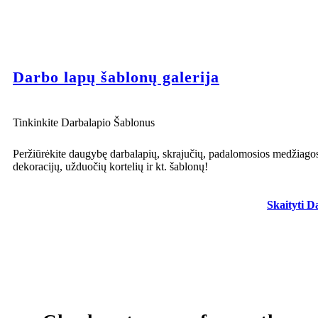
Darbo lapų šablonų galerija
Tinkinkite Darbalapio Šablonus
Peržiūrėkite daugybę darbalapių, skrajučių, padalomosios medžiago
dekoracijų, užduočių kortelių ir kt. šablonų!
Skaityti D