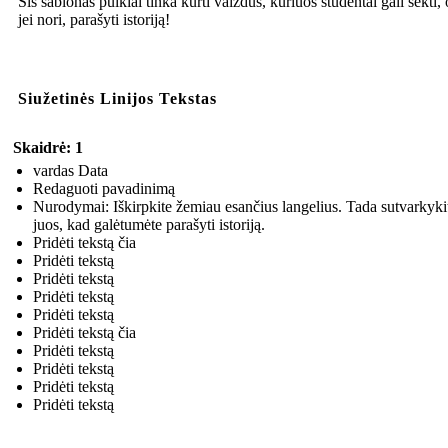
Šis šablonas puikiai tinka kurti vaizdus, kuriuos studentai gali sekti, 
jei nori, parašyti istoriją!
Siužetinės Linijos Tekstas
Skaidrė: 1
vardas Data
Redaguoti pavadinimą
Nurodymai: Iškirpkite žemiau esančius langelius. Tada sutvarkyki
juos, kad galėtumėte parašyti istoriją.
Pridėti tekstą čia
Pridėti tekstą
Pridėti tekstą
Pridėti tekstą
Pridėti tekstą
Pridėti tekstą čia
Pridėti tekstą
Pridėti tekstą
Pridėti tekstą
Pridėti tekstą