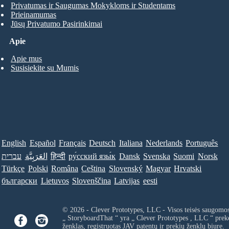
Privatumas ir Saugumas Mokykloms ir Studentams
Prieinamumas
Jūsų Privatumo Pasirinkimai
Apie
Apie mus
Susisiekite su Mumis
English
Español
Français
Deutsch
Italiana
Nederlands
Português
עברית
العَرَبِيَّة
हिन्दी
ру́сский язы́к
Dansk
Svenska
Suomi
Norsk
Türkçe
Polski
Româna
Ceština
Slovenský
Magyar
Hrvatski
български
Lietuvos
Slovenščina
Latvijas
eesti
© 2026 - Clever Prototypes, LLC - Visos teisės saugomo
„ StoryboardThat “ yra „
Clever Prototypes , LLC
“ prek
ženklas, registruotas JAV patentų ir prekių ženklų biure.