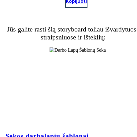
Kopijuoti
Jūs galite rasti šią storyboard toliau išvardytuos
straipsniuose ir išteklių:
Sekos darbalapių šablonai