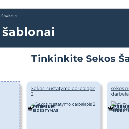
 šablonai
 šablonai
Tinkinkite Sekos Š
Sekos nustatymo darbalapis
sekos 
2
darbala
PREMIUM
PREMI
IŠDĖSTYMAS
IŠDĖST