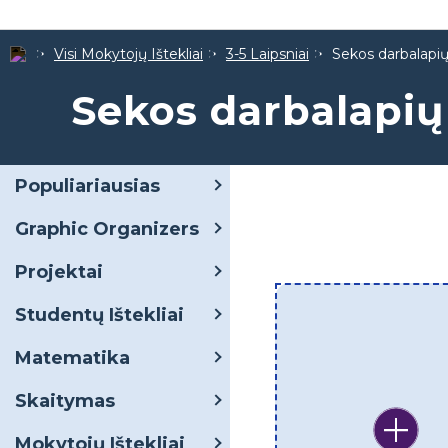
Visi Mokytojų Ištekliai
3-5 Laipsniai
Sekos darbalapių
Sekos darbalapių
Populiariausias
Graphic Organizers
Projektai
Studentų Ištekliai
Matematika
Skaitymas
Mokytojų Ištekliai