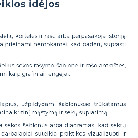
iklos idėjos
lėlių korteles ir rašo arba perpasakoja istoriją
ra prieinami nemokamai, kad padėtų suprasti
lius sekos rašymo šablone ir rašo antraštes,
i kaip grafiniai rengėjai.
lapius, užpildydami šablonuose trūkstamus
atina kritinį mąstymą ir sekų supratimą.
a sekos šablonus arba diagramas, kad sektų
arbalapiai suteikia praktikos vizualizuoti ir