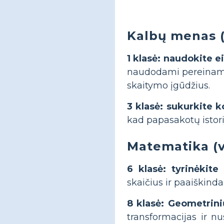
Kalbų menas 
1 klasė: naudokite ei
naudodami pereinamu
skaitymo įgūdžius.
3 klasė: sukurkite k
kad papasakotų istori
Matematika (v
6 klasė: tyrinėkite
skaičius ir paaiškind
8 klasė: Geometrini
transformacijas ir nu