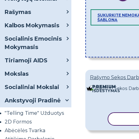
Rašymas
SUKURKITE NEMOK
ŠABLONĄ
Kalbos Mokymasis
Socialinis Emocinis
Mokymasis
Tiriamoji AIDS
Mokslas
Rašymo Sekos Darb
Socialiniai Mokslai
PREMIUM
IŠDĖSTYMAS
Ankstyvoji Pradinė
"Telling Time" Užduotys
KOPIJU
2D Formos
Abėcėlės Tvarka