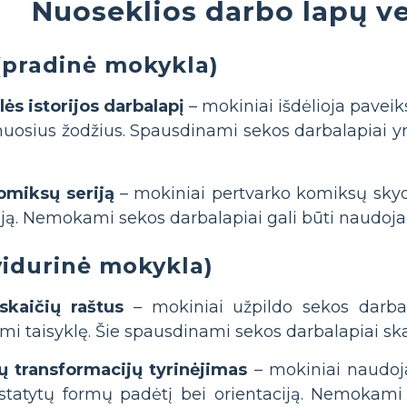
Nuoseklios darbo lapų ve
(pradinė mokykla)
lės istorijos darbalapį
– mokiniai išdėlioja paveiks
osius žodžius. Spausdinami sekos darbalapiai y
omiksų seriją
– mokiniai pertvarko komiksų skyde
ją. Nemokami sekos darbalapiai gali būti naudojam
idurinė mokykla)
 skaičių raštus
– mokiniai užpildo sekos darba
ami taisyklę. Šie spausdinami sekos darbalapiai sk
ų transformacijų tyrinėjimas
– mokiniai naudoj
statytų formų padėtį bei orientaciją. Nemokami d