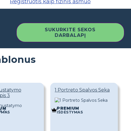
Registruotis kaip fizinis asmuo
SUKURKITE SEKOS
DARBALAPĮ
ablonus
nustatymo
1 Portreto Spalvos Seka
pis 3
UM
PREMIUM
YMAS
IŠDĖSTYMAS