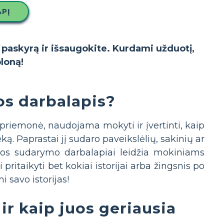
APĮ
o paskyrą ir išsaugokite. Kurdami užduotį,
bloną!
os darbalapis?
riemonė, naudojama mokyti ir įvertinti, kaip
ką. Paprastai jį sudaro paveikslėlių, sakinių ar
 Sekos sudarymo darbalapiai leidžia mokiniams
 pritaikyti bet kokiai istorijai arba žingsnis po
 savo istorijas!
ir kaip juos geriausia