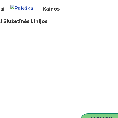
iai
Kainos
i Siužetinės Linijos