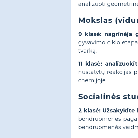
analizuoti geometrin
Mokslas (vidu
9 klasė: nagrinėja 
gyvavimo ciklo etapai
tvarką.
11 klasė: analizuok
nustatytų reakcijas p
chemijoje.
Socialinės stu
2 klasė: Užsakykit
bendruomenės pagalbi
bendruomenės vaidm