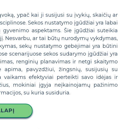
voką, ypač kai ji susijusi su įvykių, skaičių ar
sciplinose. Sekos nustatymo įgūdžiai yra labai
ų gyvenimo aspektams. Šie įgūdžiai suteikia
 jį. Nesvarbu, ar tai būtų nurodymų vykdymas,
arkymas, sekų nustatymo gebėjimai yra būtini
ose scenarijuose sekos sudarymo įgūdžiai yra
kimas, renginių planavimas ir netgi skaitymo
 apima, pavyzdžiui, žingsnių, susijusių su
vaikams efektyviai perteikti savo idėjas ir
ius, mokiniai įgyja neįkainojamų pažinimo
rmacijos, su kuria susiduria.
LAPĮ