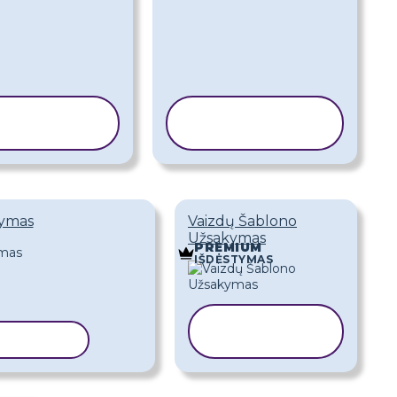
OPIJUOTI
KOPIJUOTI
ŠABLONĄ
ŠABLONĄ
kymas
Vaizdų Šablono
Užsakymas
PREMIUM
IŠDĖSTYMAS
KOPIJUOTI
ŠABLONĄ
ŠABLONĄ