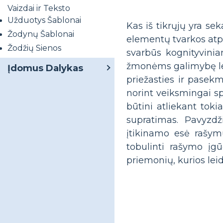
Vaizdai ir Teksto
Užduotys Šablonai
Kas iš tikrųjų yra sek
Žodynų Šablonai
elementų tvarkos atpa
Žodžių Sienos
svarbūs kognityvinia
žmonėms galimybę leng
Įdomus Dalykas
priežasties ir pasek
norint veiksmingai s
būtini atliekant tok
supratimas. Pavyzdž
įtikinamo esė rašym
tobulinti rašymo įg
priemonių, kurios leid