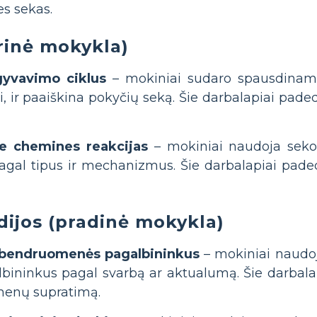
es sekas.
rinė mokykla)
gyvavimo ciklus
– mokiniai sudaro spausdinamu
, ir paaiškina pokyčių seką. Šie darbalapiai pade
ite chemines reakcijas
– mokiniai naudoja seko
agal tipus ir mechanizmus. Šie darbalapiai paded
dijos (pradinė mokykla)
e bendruomenės pagalbininkus
– mokiniai naudoj
ninkus pagal svarbą ar aktualumą. Šie darbalap
enų supratimą.