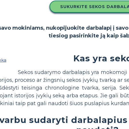
SUKURKITE SEKOS DARBAL
i savo mokiniams, nukopijuokite darbalapį į sav
tiesiog pasirinkite ją kaip ša
Kas yra sek
Sekos sudarymo darbalapis yra mokomoji p
ijos, proceso ar žingsnių sekos įvykių tvarką ar se
 išdėstyti teisinga chronologine tvarka, serija.
jant istorijos įvykių seką arba etapus. Jie gali būti
iniai taip pat gali naudoti šiuos puslapius kurdami
varbu sudaryti darbalapius 