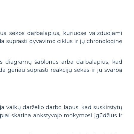
s sekos darbalapius, kuriuose vaizduojami
da suprasti gyvavimo ciklus ir jų chronologinę
s diagramų šablonus arba darbalapius, kad
a geriau suprasti reakcijų sekas ir jų svarbą
a vaikų darželio darbo lapus, kad suskirstytų
iai skatina ankstyvojo mokymosi įgūdžius ir