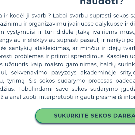
naudoti?
a ir kodėl ji svarbi? Labai svarbu suprasti sekos są
žinimu ir organizavimu įvairiuose dalykuose ir di
m vystymuisi ir turi didelę įtaką įvairiems mūs
viau ir efektyviau suprasti pasaulį ir naršyti po
mės santykių atskleidimas, ar minčių ir idėjų tv
pręsti problemas ir priimti sprendimus. Kasdieniu
ias užduotis kaip maisto gaminimas, baldų surin
iui, sekvenavimo pavyzdys akademinėje srityje
u, tyrimą. Šis sekos sudarymo procesas padeda 
ūdžius. Tobulindami savo sekos sudarymo įgūdž
žia analizuoti, interpretuoti ir gauti prasmę iš info
SUKURKITE SEKOS DARBA