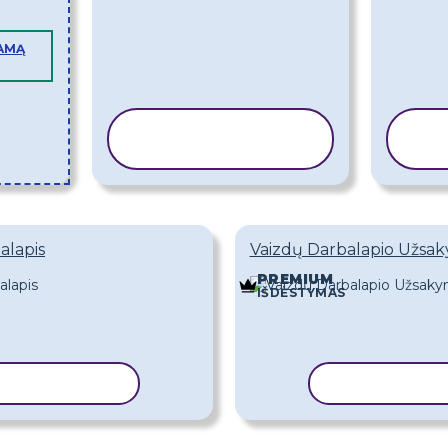
AMĄ
KOPIJUOTI
K
ŠABLONĄ
alapis
Vaizdų Darbalapio Užsa
PREMIUM
IŠDĖSTYMAS
OTI ŠABLONĄ
KOPIJUOTI 