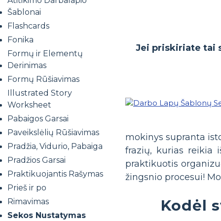
Atitikimo Darbalapio
Šablonai
Flashcards
Fonika
Jei priskiriate ta
Formų ir Elementų
Derinimas
Formų Rūšiavimas
Illustrated Story
Worksheet
Pabaigos Garsai
Paveikslėlių Rūšiavimas
mokinys supranta istor
Pradžia, Vidurio, Pabaiga
frazių, kurias reikia
Pradžios Garsai
praktikuotis organizuo
Praktikuojantis Rašymas
žingsnio procesui! Mok
Prieš ir po
Kodėl s
Rimavimas
Sekos Nustatymas