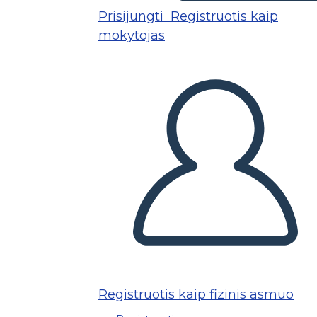
Prisijungti
Registruotis kaip
mokytojas
Registruotis kaip fizinis asmuo