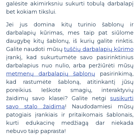
galėsite akimirksniu sukurti tobulą darbalapį
bet kokiam tikslui.
Jei jus domina kitų turinio šablonų ir
darbalapių kūrimas, mes taip pat siūlome
daugybę kitų šablonų, iš kurių galite rinktis.
Galite naudoti mūsų
tuščių darbalapių kūrimo
įrankį, kad sukurtumėte savo pasirinktinius
darbalapius nuo nulio, arba peržiūrėti mūsų
metmenų darbalapių šablonų
pasirinkimą,
kad rastumėte šabloną, atitinkantį jūsų
poreikius. Ieškote smagių, interaktyvių
žaidimų savo klasei? Galite netgi
susikurti
savo stalo žaidimą
! Naudodamiesi mūsų
patogiais įrankiais ir pritaikomais šablonais,
kurti edukacinę medžiagą dar niekada
nebuvo taip paprasta!