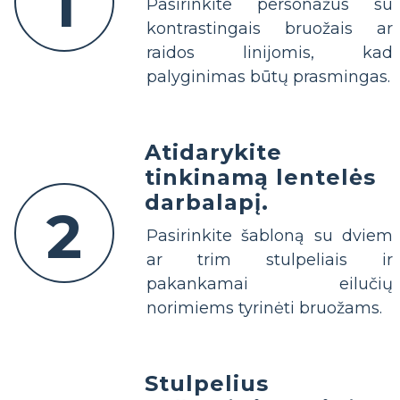
1
Pasirinkite personažus su
kontrastingais bruožais ar
raidos linijomis, kad
palyginimas būtų prasmingas.
Atidarykite
tinkinamą lentelės
darbalapį.
2
Pasirinkite šabloną su dviem
ar trim stulpeliais ir
pakankamai eilučių
norimiems tyrinėti bruožams.
Stulpelius