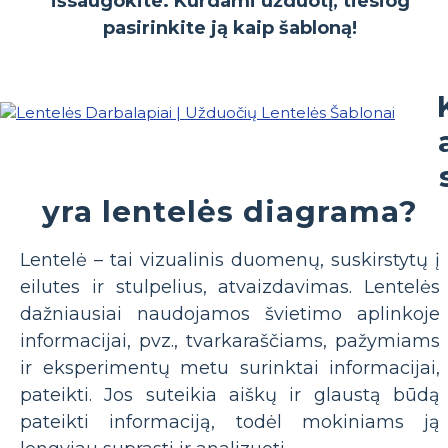
išsaugokite. Kurdami užduotį, tiesiog
pasirinkite ją kaip šabloną!
yra lentelės diagrama?
Lentelė – tai vizualinis duomenų, suskirstytų į
eilutes ir stulpelius, atvaizdavimas. Lentelės
dažniausiai naudojamos švietimo aplinkoje
informacijai, pvz., tvarkaraščiams, pažymiams
ir eksperimentų metu surinktai informacijai,
pateikti. Jos suteikia aiškų ir glaustą būdą
pateikti informaciją, todėl mokiniams ją