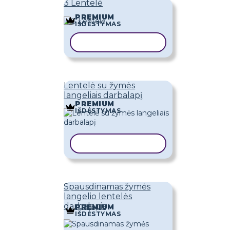
3 Lentelė
PREMIUM
IŠDĖSTYMAS
KOPIJUOTI ŠABLONĄ
Lentelė su žymės
langeliais darbalapį
PREMIUM
IŠDĖSTYMAS
KOPIJUOTI ŠABLONĄ
Spausdinamas žymės
langelio lentelės
darbalapis
PREMIUM
IŠDĖSTYMAS