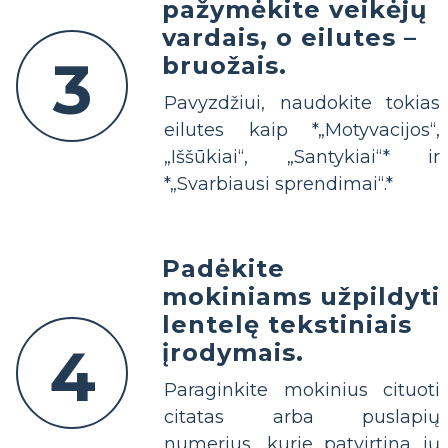
pažymėkite veikėjų
vardais, o eilutes –
3
bruožais.
Pavyzdžiui, naudokite tokias
eilutes kaip *„Motyvacijos“,
„Iššūkiai“, „Santykiai“* ir
*„Svarbiausi sprendimai“.*
Padėkite
mokiniams užpildyti
lentelę tekstiniais
4
įrodymais.
Paraginkite mokinius cituoti
citatas arba puslapių
numerius, kurie patvirtina jų