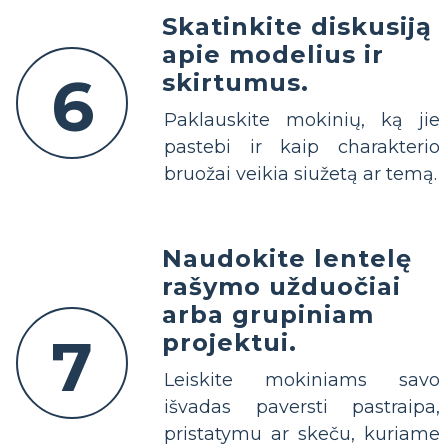
Skatinkite diskusiją
apie modelius ir
6
skirtumus.
Paklauskite mokinių, ką jie
pastebi ir kaip charakterio
bruožai veikia siužetą ar temą.
Naudokite lentelę
rašymo užduočiai
arba grupiniam
7
projektui.
Leiskite mokiniams savo
išvadas paversti pastraipa,
pristatymu ar skeču, kuriame