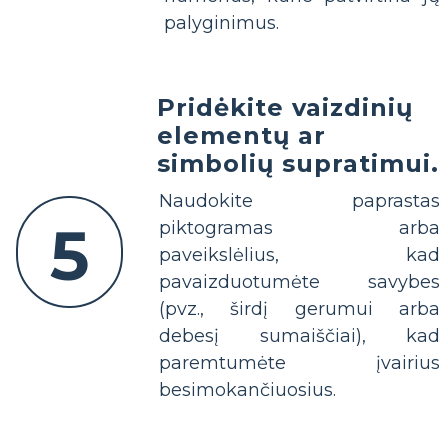
palyginimus.
Pridėkite vaizdinių
elementų ar
simbolių supratimui.
Naudokite paprastas
5
piktogramas arba
paveikslėlius, kad
pavaizduotumėte savybes
(pvz., širdį gerumui arba
debesį sumaiščiai), kad
paremtumėte įvairius
besimokančiuosius.