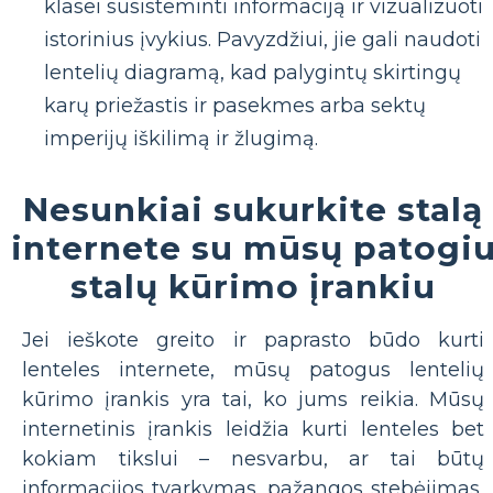
klasei susisteminti informaciją ir vizualizuoti
istorinius įvykius. Pavyzdžiui, jie gali naudoti
lentelių diagramą, kad palygintų skirtingų
karų priežastis ir pasekmes arba sektų
imperijų iškilimą ir žlugimą.
Nesunkiai sukurkite stalą
internete su mūsų patogi
stalų kūrimo įrankiu
Jei ieškote greito ir paprasto būdo kurti
lenteles internete, mūsų patogus lentelių
kūrimo įrankis yra tai, ko jums reikia. Mūsų
internetinis įrankis leidžia kurti lenteles bet
kokiam tikslui – nesvarbu, ar tai būtų
informacijos tvarkymas, pažangos stebėjimas,