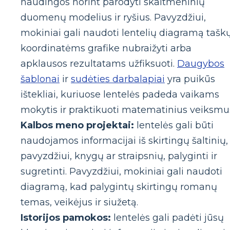
naudingos norint parodyti skaitmeninių
duomenų modelius ir ryšius. Pavyzdžiui,
mokiniai gali naudoti lentelių diagramą tašk
koordinatėms grafike nubraižyti arba
apklausos rezultatams užfiksuoti.
Daugybos
šablonai
ir
sudėties darbalapiai
yra puikūs
ištekliai, kuriuose lentelės padeda vaikams
mokytis ir praktikuoti matematinius veiksmu
Kalbos meno projektai:
lentelės gali būti
naudojamos informacijai iš skirtingų šaltinių,
pavyzdžiui, knygų ar straipsnių, palyginti ir
sugretinti. Pavyzdžiui, mokiniai gali naudoti
diagramą, kad palygintų skirtingų romanų
temas, veikėjus ir siužetą.
Istorijos pamokos:
lentelės gali padėti jūsų