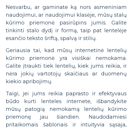
Nesvarbu, ar gaminate ką nors asmeniniam
naudojimui, ar naudojimui klasėje, mūsų stalų
kūrimo priemonė pasirūpins jumis. Galite
tinkinti stalo dydį ir formą, taip pat lentelėje
esančio teksto šriftą, spalvą ir stilių.
Geriausia tai, kad mūsų internetinė lentelių
kūrimo priemonė yra visiškai nemokama.
Galite įtraukti tiek lentelių, kiek jums reikia, ir
nėra jokių vartotojų skaičiaus ar duomenų
kiekio apribojimų.
Taigi, jei jums reikia paprasto ir efektyvaus
būdo kurti lenteles internete, išbandykite
mūsų patogią nemokamą lentelių kūrimo
priemonę jau šiandien. Naudodamiesi
pritaikomais šablonais ir intuityvia sąsaja,