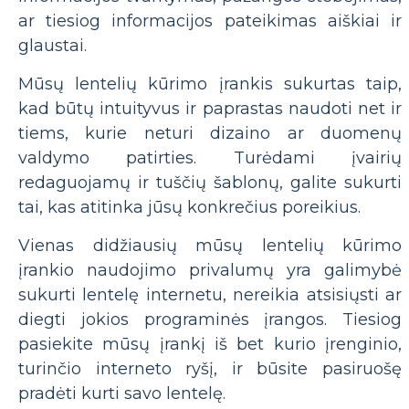
ar tiesiog informacijos pateikimas aiškiai ir
glaustai.
Mūsų lentelių kūrimo įrankis sukurtas taip,
kad būtų intuityvus ir paprastas naudoti net ir
tiems, kurie neturi dizaino ar duomenų
valdymo patirties. Turėdami įvairių
redaguojamų ir tuščių šablonų, galite sukurti
tai, kas atitinka jūsų konkrečius poreikius.
Vienas didžiausių mūsų lentelių kūrimo
įrankio naudojimo privalumų yra galimybė
sukurti lentelę internetu, nereikia atsisiųsti ar
diegti jokios programinės įrangos. Tiesiog
pasiekite mūsų įrankį iš bet kurio įrenginio,
turinčio interneto ryšį, ir būsite pasiruošę
pradėti kurti savo lentelę.