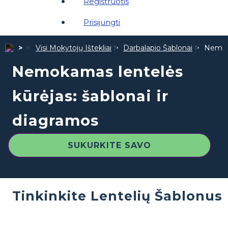
Registruotis
Prisijungti
Visi Mokytojų Ištekliai
Darbalapio Šablonai
Nemoka
Nemokamas lentelės
kūrėjas: šablonai ir
diagramos
SUKURKITE SAVO
Tinkinkite Lentelių Šablonus