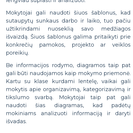
lengviau suprasti ir analizuoti.
Mokytojai gali naudoti šiuos šablonus, kad
sutaupytų sunkaus darbo ir laiko, tuo pačiu
užtikrindami nuoseklią savo medžiagos
išvaizdą. Šiuos šablonus galima pritaikyti prie
konkrečių pamokos, projekto ar veiklos
poreikių.
Be informacijos rodymo, diagramos taip pat
gali būti naudojamos kaip mokymo priemonė.
Kartu su klase kurdami lentelę, vaikai gali
mokytis apie organizavimą, kategorizavimą ir
tikslumo svarbą. Mokytojai taip pat gali
naudoti šias diagramas, kad padėtų
mokiniams analizuoti informaciją ir daryti
išvadas.