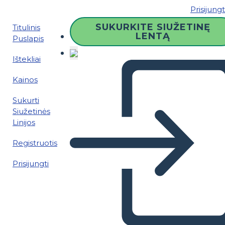
Prisijungt
SUKURKITE SIUŽETINĘ
Titulinis
LENTĄ
Puslapis
Ištekliai
Kainos
Sukurti
Siužetinės
Linijos
Registruotis
Prisijungti