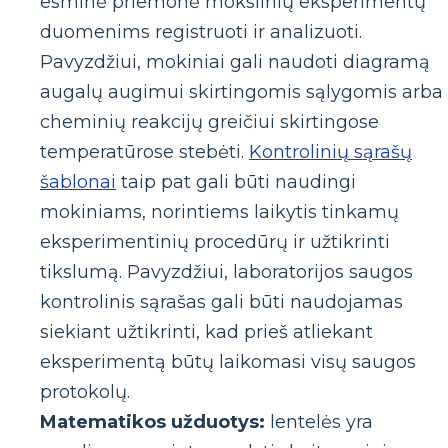
esminė priemonė mokslinių eksperimentų
duomenims registruoti ir analizuoti.
Pavyzdžiui, mokiniai gali naudoti diagramą
augalų augimui skirtingomis sąlygomis arba
cheminių reakcijų greičiui skirtingose ​​
temperatūrose stebėti.
Kontrolinių sąrašų
šablonai
taip pat gali būti naudingi
mokiniams, norintiems laikytis tinkamų
eksperimentinių procedūrų ir užtikrinti
tikslumą. Pavyzdžiui, laboratorijos saugos
kontrolinis sąrašas gali būti naudojamas
siekiant užtikrinti, kad prieš atliekant
eksperimentą būtų laikomasi visų saugos
protokolų.
Matematikos užduotys:
lentelės yra