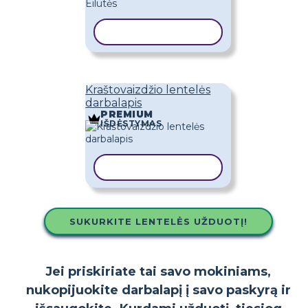
KOPIJUOTI ŠABLONĄ
Kraštovaizdžio lentelės
darbalapis
PREMIUM
IŠDĖSTYMAS
KOPIJUOTI ŠABLONĄ
SUKURKITE LENTELĖS UŽDUOTĮ!
Jei priskiriate tai savo mokiniams,
nukopijuokite darbalapį į savo paskyrą ir