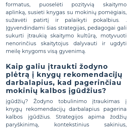
formatus, puoselėti pozityvią skaitymo
aplinką, susieti knygas su mokinių pomėgiais,
sužavėti patirtį ir palaikyti pokalbius. .
Įgyvendindami šias strategijas, pedagogai gali
sukurti įtraukią skaitymo kultūrą, motyvuoti
nenorinčius skaitytojus dalyvauti ir ugdyti
meilę knygoms visą gyvenimą.
Kaip galiu įtraukti žodyno
plėtrą į knygų rekomendacijų
darbalapius, kad pagerinčiau
mokinių kalbos įgūdžius?
įgūdžių? Žodyno tobulinimo įtraukimas į
knygų rekomendacijų darbalapius pagerina
kalbos įgūdžius. Strategijos apima žodžių
paryškinimą, kontekstinius sakinius,