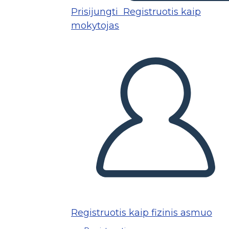
Prisijungti
Registruotis kaip
mokytojas
Registruotis kaip fizinis asmuo