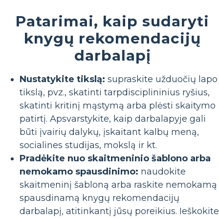
Patarimai, kaip sudaryti
knygų rekomendacijų
darbalapį
Nustatykite tikslą:
supraskite užduočių lapo
tikslą, pvz., skatinti tarpdisciplininius ryšius,
skatinti kritinį mąstymą arba plėsti skaitymo
patirtį. Apsvarstykite, kaip darbalapyje gali
būti įvairių dalykų, įskaitant kalbų meną,
socialines studijas, mokslą ir kt.
Pradėkite nuo skaitmeninio šablono arba
nemokamo spausdinimo:
naudokite
skaitmeninį šabloną arba raskite nemokamą
spausdinamą knygų rekomendacijų
darbalapį, atitinkantį jūsų poreikius. Ieškokite