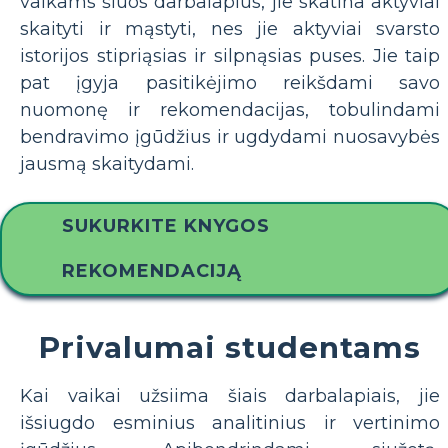
vaikams šiuos darbalapius, jie skatina aktyviai
skaityti ir mąstyti, nes jie aktyviai svarsto
istorijos stipriąsias ir silpnąsias puses. Jie taip
pat įgyja pasitikėjimo reikšdami savo
nuomonę ir rekomendacijas, tobulindami
bendravimo įgūdžius ir ugdydami nuosavybės
jausmą skaitydami.
SUKURKITE KNYGOS
REKOMENDACIJĄ
Privalumai studentams
Kai vaikai užsiima šiais darbalapiais, jie
išsiugdo esminius analitinius ir vertinimo