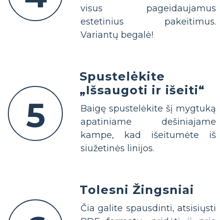
visus pageidaujamus
estetinius pakeitimus.
Variantų begalė!
Spustelėkite
„Išsaugoti ir išeiti“
5
Baigę spustelėkite šį mygtuką
apatiniame dešiniajame
kampe, kad išeitumėte iš
siužetinės linijos.
Tolesni Žingsniai
Čia galite spausdinti, atsisiųsti