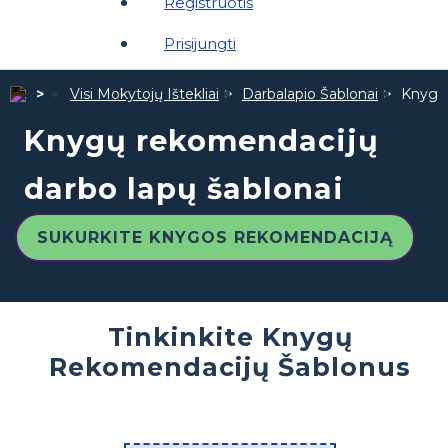
Registruotis
Prisijungti
Visi Mokytojų Ištekliai
Darbalapio Šablonai
Knygų 
Knygų rekomendacijų
darbo lapų šablonai
SUKURKITE KNYGOS REKOMENDACIJĄ
Tinkinkite Knygų
Rekomendacijų Šablonus