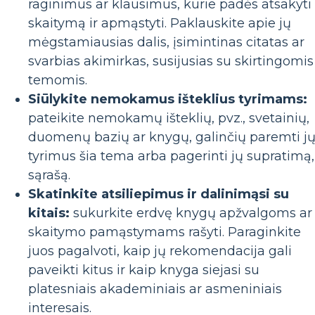
raginimus ar klausimus, kurie padės atsakyti 
skaitymą ir apmąstyti. Paklauskite apie jų
mėgstamiausias dalis, įsimintinas citatas ar
svarbias akimirkas, susijusias su skirtingomis
temomis.
Siūlykite nemokamus išteklius tyrimams:
pateikite nemokamų išteklių, pvz., svetainių,
duomenų bazių ar knygų, galinčių paremti j
tyrimus šia tema arba pagerinti jų supratimą,
sąrašą.
Skatinkite atsiliepimus ir dalinimąsi su
kitais:
sukurkite erdvę knygų apžvalgoms ar
skaitymo pamąstymams rašyti. Paraginkite
juos pagalvoti, kaip jų rekomendacija gali
paveikti kitus ir kaip knyga siejasi su
platesniais akademiniais ar asmeniniais
interesais.