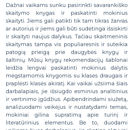
Dažnai vaikams sunku pasirinkti savarankiško
skaitymo knygas ir paskatinti mokinius
skaityti. Jiems gali patikti tik tam tikras žanras
ar autorius ir jiems gali būti sudėtinga išsiskirti
ir skaityti naujus dalykus. Tačiau skaitmeninis
skaitymas tampa vis populiaresnis ir suteikia
patogią prieigą prie daugybės knygų ir
šaltinių. Mūsų knygų rekomendacijų šablonai
leidžia lengvai paskatinti mokinius dalytis
mėgstamomis knygomis su klasės draugais ir
praplėsti klasės akiratį. Kai vaikai užsiima šiais
darbalapiais, jie išsiugdo esminius analitinius
ir vertinimo įgūdžius. Apibendrindami siužetą,
analizuodami veikėjus ir nustatydami temas,
mokiniai gilina supratimą apie turinį ir
literatūrinius elementus. Be to, duodami