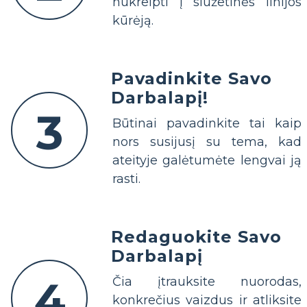
nukreipti į siužetinės linijos
kūrėją.
Pavadinkite Savo
Darbalapį!
3
Būtinai pavadinkite tai kaip
nors susijusį su tema, kad
ateityje galėtumėte lengvai ją
rasti.
Redaguokite Savo
Darbalapį
4
Čia įtrauksite nuorodas,
konkrečius vaizdus ir atliksite