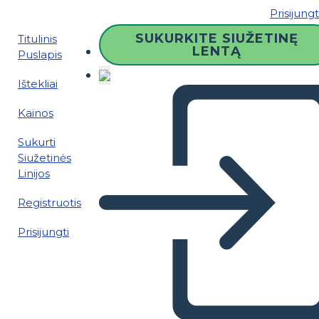
Prisijungt
SUKURKITE SIUŽETINĘ
Titulinis
LENTĄ
Puslapis
Ištekliai
Kainos
Sukurti
Siužetinės
Linijos
Registruotis
Prisijungti