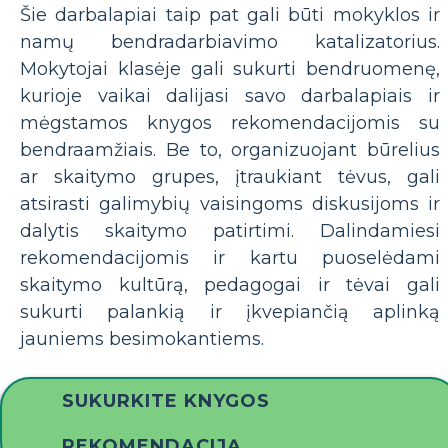
Šie darbalapiai taip pat gali būti mokyklos ir
namų bendradarbiavimo katalizatorius.
Mokytojai klasėje gali sukurti bendruomenę,
kurioje vaikai dalijasi savo darbalapiais ir
mėgstamos knygos rekomendacijomis su
bendraamžiais. Be to, organizuojant būrelius
ar skaitymo grupes, įtraukiant tėvus, gali
atsirasti galimybių vaisingoms diskusijoms ir
dalytis skaitymo patirtimi. Dalindamiesi
rekomendacijomis ir kartu puoselėdami
skaitymo kultūrą, pedagogai ir tėvai gali
sukurti palankią ir įkvepiančią aplinką
jauniems besimokantiems.
SUKURKITE KNYGOS
REKOMENDACIJĄ