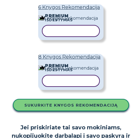
6 Knygos Rekomendacija
PREMIUM
IŠDĖSTYMAS
KOPIJUOTI ŠABLONĄ
8 Knygos Rekomendacija
PREMIUM
IŠDĖSTYMAS
KOPIJUOTI ŠABLONĄ
SUKURKITE KNYGOS REKOMENDACIJĄ
Jei priskiriate tai savo mokiniams,
nukopijuokite darbalapį į savo paskyrą ir