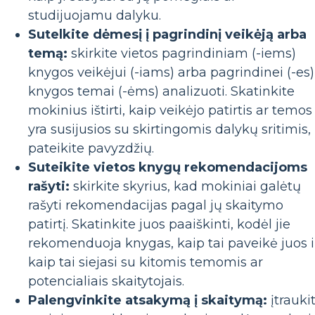
studijuojamu dalyku.
Sutelkite dėmesį į pagrindinį veikėją arba
temą:
skirkite vietos pagrindiniam (-iems)
knygos veikėjui (-iams) arba pagrindinei (-es)
knygos temai (-ėms) analizuoti. Skatinkite
mokinius ištirti, kaip veikėjo patirtis ar temos
yra susijusios su skirtingomis dalykų sritimis, 
pateikite pavyzdžių.
Suteikite vietos knygų rekomendacijoms
rašyti:
skirkite skyrius, kad mokiniai galėtų
rašyti rekomendacijas pagal jų skaitymo
patirtį. Skatinkite juos paaiškinti, kodėl jie
rekomenduoja knygas, kaip tai paveikė juos i
kaip tai siejasi su kitomis temomis ar
potencialiais skaitytojais.
Palengvinkite atsakymą į skaitymą:
įtrauki