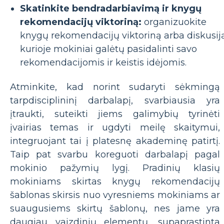
Skatinkite bendradarbiavimą ir knygų
rekomendacijų viktoriną:
organizuokite
knygų rekomendacijų viktoriną arba diskusiją
kurioje mokiniai galėtų pasidalinti savo
rekomendacijomis ir keistis idėjomis.
Atminkite, kad norint sudaryti sėkmingą
tarpdisciplininį darbalapį, svarbiausia yra
įtraukti, suteikti jiems galimybių tyrinėti
įvairias temas ir ugdyti meilę skaitymui,
integruojant tai į platesnę akademinę patirtį.
Taip pat svarbu koreguoti darbalapį pagal
mokinio pažymių lygį. Pradinių klasių
mokiniams skirtas knygų rekomendacijų
šablonas skirsis nuo vyresniems mokiniams ar
suaugusiems skirtų šablonų, nes jame yra
daugiau vaizdinių elementų, supaprastinta