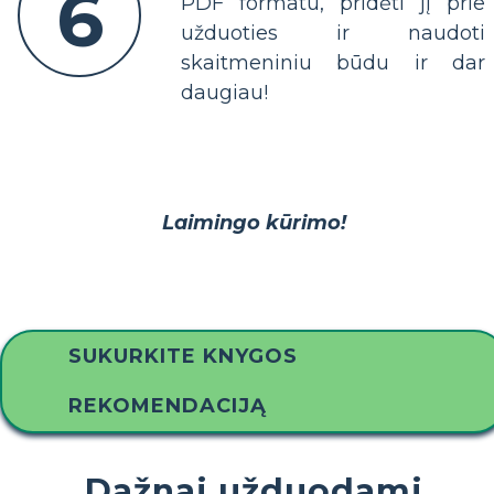
6
PDF formatu, pridėti jį prie
užduoties ir naudoti
skaitmeniniu būdu ir dar
daugiau!
Laimingo kūrimo!
SUKURKITE KNYGOS
REKOMENDACIJĄ
Dažnai užduodami