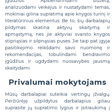
įgūdžius. Apibendrindami siužetą,
analizuodami veikėjus ir nustatydami temas,
mokiniai gilina supratimą apie knygos turinį ir
literatūrinius elementus. Be to, šių darbalapių
pildymas skatina aktyvų skaitymą ir
apmąstymą, nes jie aktyviai svarsto knygos
stipriąsias ir silpnąsias puses. Jie taip pat įgyja
pasitikėjimo reikšdami savo nuomonę ir
rekomendacijas, tobulindami bendravimo
įgūdžius ir ugdydami nuosavybės jausmą
skaitydami.
Privalumai mokytojams
Mūsų darbalapiai suteikia vertingų įžvalgų.
Peržiūrėję užpildytus darbalapius giliau
suprasite jų supratimo lygius ir įsitraukimą į