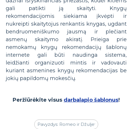
dažnai išryškinančias priežastis, kodėl kitiems
gali patikti ją skaityti. Knygų
rekomendacijomis siekiama įkvėpti ir
nukreipti skaitytojus renkantis knygas, ugdant
bendruomeniškumo jausmą ir plečiant
asmenų skaitymo akiratį. Prieiga prie
nemokamų knygų rekomendacijų šablonų
internete gali būti naudinga sistema,
leidžianti organizuoti mintis ir vadovauti
kuriant asmenines knygų rekomendacijas be
jokių papildomų mokesčių.
Peržiūrėkite visus
darbalapio šablonus
!