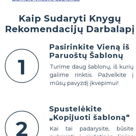
Kaip Sudaryti Knygų
Rekomendacijų Darbalapį
Pasirinkite Vieną iš
Paruoštų Šablonų
1
Turime daug šablonų, iš kurių
galime rinktis. Pažvelkite į
mūsų pavyzdį įkvėpimui!
Spustelėkite
„Kopijuoti šabloną“
2
Kai tai padarysite, būsite