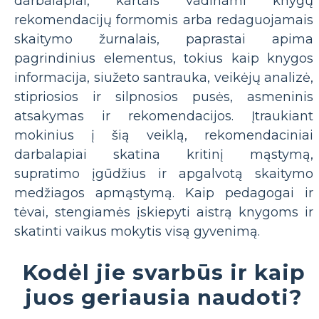
darbalapiai, kartais vadinami knygų
rekomendacijų formomis arba redaguojamais
skaitymo žurnalais, paprastai apima
pagrindinius elementus, tokius kaip knygos
informacija, siužeto santrauka, veikėjų analizė,
stipriosios ir silpnosios pusės, asmeninis
atsakymas ir rekomendacijos. Įtraukiant
mokinius į šią veiklą, rekomendaciniai
darbalapiai skatina kritinį mąstymą,
supratimo įgūdžius ir apgalvotą skaitymo
medžiagos apmąstymą. Kaip pedagogai ir
tėvai, stengiamės įskiepyti aistrą knygoms ir
skatinti vaikus mokytis visą gyvenimą.
Kodėl jie svarbūs ir kaip
juos geriausia naudoti?