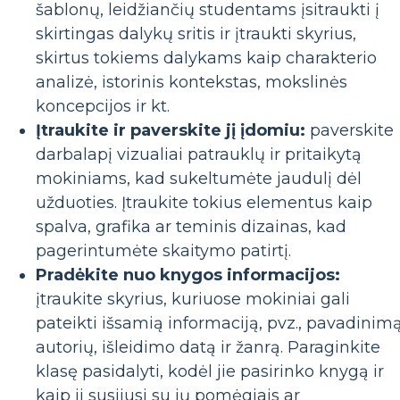
šablonų, leidžiančių studentams įsitraukti į
skirtingas dalykų sritis ir įtraukti skyrius,
skirtus tokiems dalykams kaip charakterio
analizė, istorinis kontekstas, mokslinės
koncepcijos ir kt.
Įtraukite ir paverskite jį įdomiu:
paverskite
darbalapį vizualiai patrauklų ir pritaikytą
mokiniams, kad sukeltumėte jaudulį dėl
užduoties. Įtraukite tokius elementus kaip
spalva, grafika ar teminis dizainas, kad
pagerintumėte skaitymo patirtį.
Pradėkite nuo knygos informacijos:
įtraukite skyrius, kuriuose mokiniai gali
pateikti išsamią informaciją, pvz., pavadinimą
autorių, išleidimo datą ir žanrą. Paraginkite
klasę pasidalyti, kodėl jie pasirinko knygą ir
kaip ji susijusi su jų pomėgiais ar