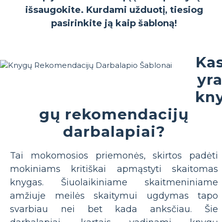
išsaugokite. Kurdami užduotį, tiesiog
pasirinkite ją kaip šabloną!
Ka
yr
kn
gų rekomendacijų
darbalapiai?
Tai mokomosios priemonės, skirtos padėti
mokiniams kritiškai apmąstyti skaitomas
knygas. Šiuolaikiniame skaitmeniniame
amžiuje meilės skaitymui ugdymas tapo
svarbiau nei bet kada anksčiau. Šie