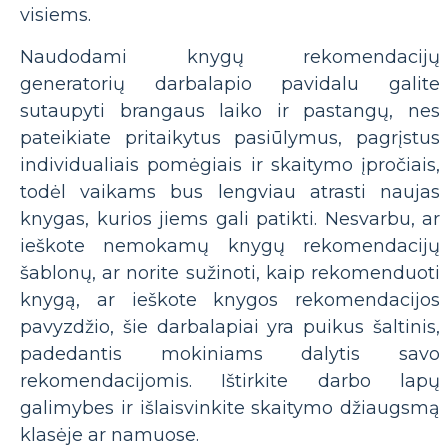
visiems.
Naudodami knygų rekomendacijų
generatorių darbalapio pavidalu galite
sutaupyti brangaus laiko ir pastangų, nes
pateikiate pritaikytus pasiūlymus, pagrįstus
individualiais pomėgiais ir skaitymo įpročiais,
todėl vaikams bus lengviau atrasti naujas
knygas, kurios jiems gali patikti. Nesvarbu, ar
ieškote nemokamų knygų rekomendacijų
šablonų, ar norite sužinoti, kaip rekomenduoti
knygą, ar ieškote knygos rekomendacijos
pavyzdžio, šie darbalapiai yra puikus šaltinis,
padedantis mokiniams dalytis savo
rekomendacijomis. Ištirkite darbo lapų
galimybes ir išlaisvinkite skaitymo džiaugsmą
klasėje ar namuose.