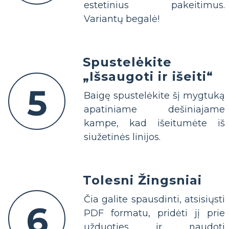
estetinius pakeitimus.
Variantų begalė!
Spustelėkite
„Išsaugoti ir išeiti“
5
Baigę spustelėkite šį mygtuką
apatiniame dešiniajame
kampe, kad išeitumėte iš
siužetinės linijos.
Tolesni Žingsniai
Čia galite spausdinti, atsisiųsti
6
PDF formatu, pridėti jį prie
užduoties ir naudoti