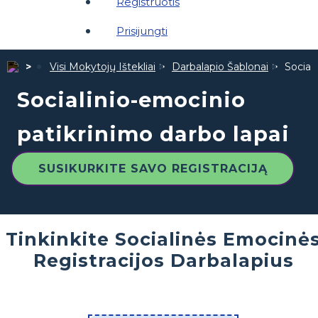
Registruotis
Prisijungti
Visi Mokytojų Ištekliai
Darbalapio Šablonai
Social
Socialinio-emocinio
patikrinimo darbo lapai
SUSIKURKITE SAVO REGISTRACIJĄ
Tinkinkite Socialinės Emocinė
Registracijos Darbalapius