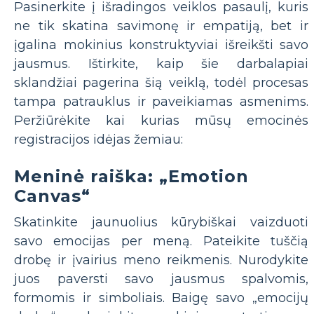
Pasinerkite į išradingos veiklos pasaulį, kuris
ne tik skatina savimonę ir empatiją, bet ir
įgalina mokinius konstruktyviai išreikšti savo
jausmus. Ištirkite, kaip šie darbalapiai
sklandžiai pagerina šią veiklą, todėl procesas
tampa patrauklus ir paveikiamas asmenims.
Peržiūrėkite kai kurias mūsų emocinės
registracijos idėjas žemiau:
Meninė raiška: „Emotion
Canvas“
Skatinkite jaunuolius kūrybiškai vaizduoti
savo emocijas per meną. Pateikite tuščią
drobę ir įvairius meno reikmenis. Nurodykite
juos paversti savo jausmus spalvomis,
formomis ir simboliais. Baigę savo „emocijų