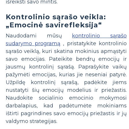
išreikšti savo mintis.
Kontrolinio sąrašo veikla:
„Emocinė savirefleksija“
Naudodami mūsų
kontrolinio sąrašo
sudarymo programą
, pristatykite kontrolinio
sąrašo veiklą, kuri skatina mokinius apmąstyti
savo emocijas. Pateikite bendrų emocijų ir
jausmų kontrolinį sąrašą. Paprašykite vaikų
pažymėti emocijas, kurias jie neseniai patyrė.
Užpildę kontrolinį sąrašą, padėkite jiems
nustatyti šių emocijų modelius ir priežastis.
Naudokite socialinio emocinio mokymosi
darbalapius, kad padėtumėte mokiniams
ištirti pagrindines savo emocijų priežastis ir jų
valdymo strategijas.