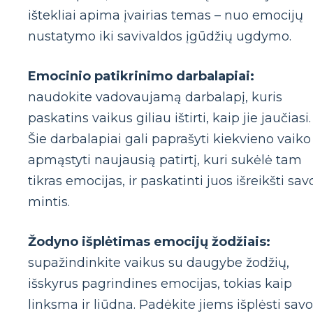
ištekliai apima įvairias temas – nuo ​​emocijų
nustatymo iki savivaldos įgūdžių ugdymo.
Emocinio patikrinimo darbalapiai:
naudokite vadovaujamą darbalapį, kuris
paskatins vaikus giliau ištirti, kaip jie jaučiasi.
Šie darbalapiai gali paprašyti kiekvieno vaiko
apmąstyti naujausią patirtį, kuri sukėlė tam
tikras emocijas, ir paskatinti juos išreikšti sav
mintis.
Žodyno išplėtimas emocijų žodžiais:
supažindinkite vaikus su daugybe žodžių,
išskyrus pagrindines emocijas, tokias kaip
linksma ir liūdna. Padėkite jiems išplėsti savo