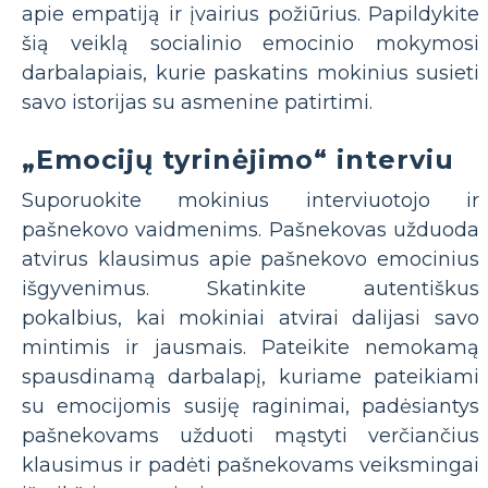
apie empatiją ir įvairius požiūrius. Papildykite
šią veiklą socialinio emocinio mokymosi
darbalapiais, kurie paskatins mokinius susieti
savo istorijas su asmenine patirtimi.
„Emocijų tyrinėjimo“ interviu
Suporuokite mokinius interviuotojo ir
pašnekovo vaidmenims. Pašnekovas užduoda
atvirus klausimus apie pašnekovo emocinius
išgyvenimus. Skatinkite autentiškus
pokalbius, kai mokiniai atvirai dalijasi savo
mintimis ir jausmais. Pateikite nemokamą
spausdinamą darbalapį, kuriame pateikiami
su emocijomis susiję raginimai, padėsiantys
pašnekovams užduoti mąstyti verčiančius
klausimus ir padėti pašnekovams veiksmingai