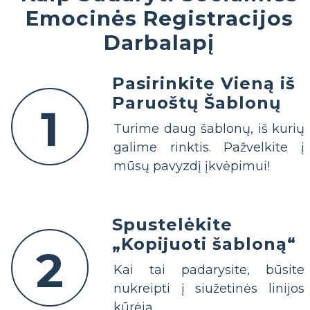
Emocinės Registracijos
Darbalapį
Pasirinkite Vieną iš
Paruoštų Šablonų
1
Turime daug šablonų, iš kurių
galime rinktis. Pažvelkite į
mūsų pavyzdį įkvėpimui!
Spustelėkite
„Kopijuoti šabloną“
2
Kai tai padarysite, būsite
nukreipti į siužetinės linijos
kūrėją.