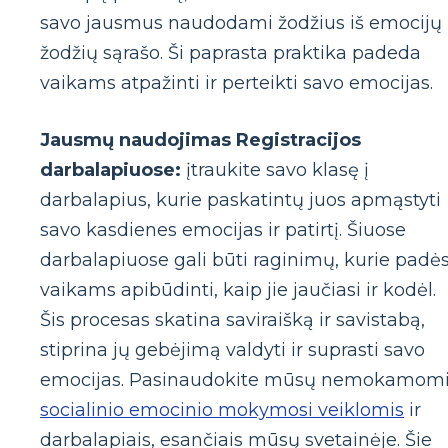
savo jausmus naudodami žodžius iš emocijų
žodžių sąrašo. Ši paprasta praktika padeda
vaikams atpažinti ir perteikti savo emocijas.
Jausmų naudojimas Registracijos
darbalapiuose:
įtraukite savo klasę į
darbalapius, kurie paskatintų juos apmąstyti
savo kasdienes emocijas ir patirtį. Šiuose
darbalapiuose gali būti raginimų, kurie padė
vaikams apibūdinti, kaip jie jaučiasi ir kodėl.
Šis procesas skatina saviraišką ir savistabą,
stiprina jų gebėjimą valdyti ir suprasti savo
emocijas. Pasinaudokite mūsų nemokamom
socialinio emocinio mokymosi veiklomis
ir
darbalapiais, esančiais mūsų svetainėje. Šie