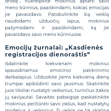
drobę“, nukreipkite mokinius aptarti savo
meno kūrinius, paaiškindami, kokias emocijas
jie pavaizdavo. Patobulinkite šią veiklą
naudodami užduočių lapus, mokinius
pažymėdami ir paaiškindami, ką jie
pavaizdavo savo meno kūriniuose.
Emocijų žurnalai: „Kasdienės
registracijos dienoraštis“
Išdalinkite kiekvienam mokiniui
spausdinamus emocinio patikrinimo
darbalapius. Užduokite jiems kiekvieną dieną
trumpai apibūdinti savo jausmus. Skatinkite
juos tiksliai nustatyti veiksnius, turinčius įtakos
jų savijautai. Savaitės pabaigoje paskatinkite
mokinius peržiūrėti savo įrašus, kad nustatytų
modelius ir veiksnius. Ši veikla ne tik skatina