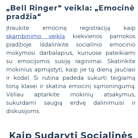
„Bell Ringer“ veikla: „Emocinė
pradžia“
Įtraukite emocinę registraciją kaip
skambinimo veiklą
kiekvienos pamokos
pradžioje. Išdalinkite socialinio emocinio
mokymosi darbalapius, kuriuose pateikiami
su emocijomis susiję raginimai. Skatinkite
mokinius apmąstyti, kaip jie tą dieną jaučiasi
ir kodėl. Ši rutina padeda sukurti teigiamą
toną klasei ir skatina emocinį sąmoningumą.
Vėliau aptarkite mokinių atsakymus,
sukurdami saugią erdvę dalinimuisi ir
diskusijoms.
Kaip Sudaryti Socialinės