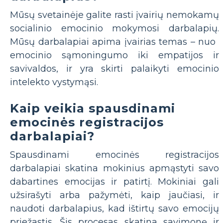
Mūsų svetainėje galite rasti įvairių nemokamų
socialinio emocinio mokymosi darbalapių.
Mūsų darbalapiai apima įvairias temas – nuo ​​
emocinio sąmoningumo iki empatijos ir
savivaldos, ir yra skirti palaikyti emocinio
intelekto vystymąsi.
Kaip veikia spausdinami
emocinės registracijos
darbalapiai?
Spausdinami emocinės registracijos
darbalapiai skatina mokinius apmąstyti savo
dabartines emocijas ir patirtį. Mokiniai gali
užsirašyti arba pažymėti, kaip jaučiasi, ir
naudoti darbalapius, kad ištirtų savo emocijų
priežastis. Šis procesas skatina savimonę ir