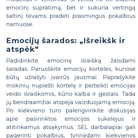
emocinį supratimą, bet ir sukuria vertingą
šaltinį tėvams pradėti prasmingus pokalbius
namuose.
Emocijų šarados: „Išreikšk ir
atspėk“
Padidinkite emocinę išraišką žaisdami
šaradas. Paruoškite emocijų korteles, kuriose
būtų užrašyti įvairūs jausmai. Paprašykite
mokinių nupiešti kortelę ir perteikti emocijas
veido išraiškomis, kūno kalba ir gestais. Tada
jų bendraamžiai atspėja vaizduojamą emociją.
Po kiekvieno turo palengvinkite diskusijas
apie pasirinktos emocijos sukėlėjus ir
atitinkamus atsakymus. SEL darbalapiai gali
pagerinti pokalbius, tyrinėdami kiekvienos