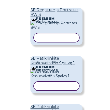
SE Registracija Portretas
BW 3
PREMIUM
IŠDĖSTYMAS
KOPIJUOTI ŠABLONĄ
SE Patikrinkite
Kraštovaizdžio Spalvą 1
PREMIUM
IŠDĖSTYMAS
KOPIJUOTI ŠABLONĄ
SE Patikrinkite