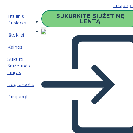
Prisijungt
SUKURKITE SIUŽETINĘ
Titulinis
LENTĄ
Puslapis
Ištekliai
Kainos
Sukurti
Siužetinės
Linijos
Registruotis
Prisijungti