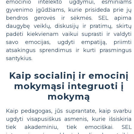
emocinio intelekto ugdymui, esminiams
gyvenimo įgūdžiams, kurie prisideda prie jų
bendros gerovės ir sėkmės. SEL apima
daugybę veiklų, diskusijų ir pratimų, skirtų
padėti kiekvienam vaikui suprasti ir valdyti
savo emocijas, ugdyti empatiją, priimti
atsakingus sprendimus ir kurti prasmingus
santykius.
Kaip socialinį ir emocinį
mokymąsi integruoti į
mokymą
Kaip pedagogas, jūs suprantate, kaip svarbu
ugdyti visapusiškus asmenis, kurie išsiskiria
tiek akademiniu, tiek emociškai. SEL