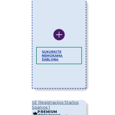
SUKURKITE
NEMOKAMĄ
ŠABLONĄ
SE Registracijos Stačios
Spalvos 1
PREMIUM