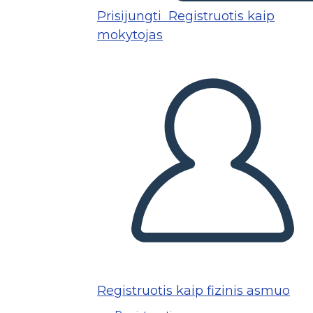
Prisijungti
Registruotis kaip
mokytojas
Registruotis kaip fizinis asmuo