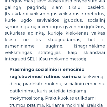
integravimas į savo klasės kasdienybę suteikia
galingą pagrindą šiam tikslui pasiekti.
Įtraukdami veiksmingus veiksmus ir metodus,
kurie ugdo savivaldos įgūdžius, socialinį
sąmoningumą ir vertingus gyvenimo įgūdžius,
sukuriate aplinką, kurioje kiekvienas vaikas
klesti ne tik studijuodamas, bet ir
asmeniniame augime. Išnagrinėkime
veiksmingas strategijas, kaip sklandžiai
integruoti SEL į jūsų mokymo metodą.
Prasmingo socialinio ir emocinio
registravimosi rutinos kūrimas:
kiekvieną
dieną pradėkite mokinių socialiniu emociniu
patikrinimu, kuris suteikia teigiamą
mokymosi toną. Praktikuokite atlikdami
trumpą pratimą, kuriame mokiniai išreiškia