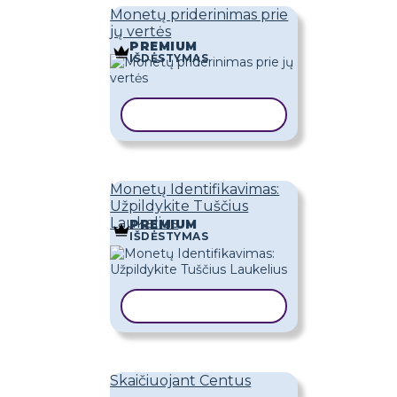
Monetų priderinimas prie
jų vertės
PREMIUM
IŠDĖSTYMAS
KOPIJUOTI ŠABLONĄ
Monetų Identifikavimas:
Užpildykite Tuščius
Laukelius
PREMIUM
IŠDĖSTYMAS
KOPIJUOTI ŠABLONĄ
Skaičiuojant Centus