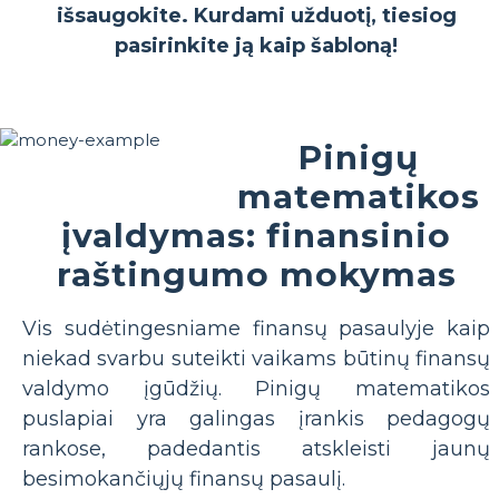
išsaugokite. Kurdami užduotį, tiesiog
pasirinkite ją kaip šabloną!
Pinigų
matematikos
įvaldymas: finansinio
raštingumo mokymas
Vis sudėtingesniame finansų pasaulyje kaip
niekad svarbu suteikti vaikams būtinų finansų
valdymo įgūdžių. Pinigų matematikos
puslapiai yra galingas įrankis pedagogų
rankose, padedantis atskleisti jaunų
besimokančiųjų finansų pasaulį.