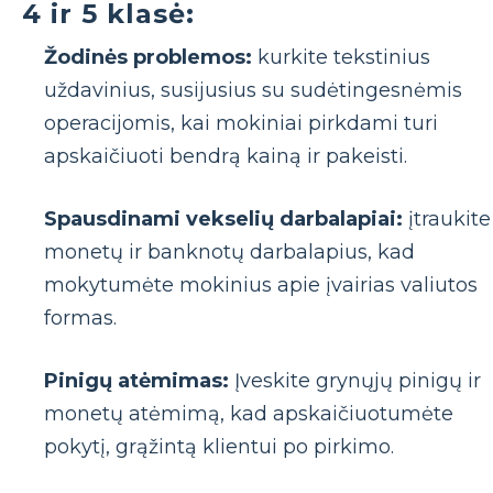
4 ir 5 klasė:
Žodinės problemos:
kurkite tekstinius
uždavinius, susijusius su sudėtingesnėmis
operacijomis, kai mokiniai pirkdami turi
apskaičiuoti bendrą kainą ir pakeisti.
Spausdinami vekselių darbalapiai:
įtraukite
monetų ir banknotų darbalapius, kad
mokytumėte mokinius apie įvairias valiutos
formas.
Pinigų atėmimas:
Įveskite grynųjų pinigų ir
monetų atėmimą, kad apskaičiuotumėte
pokytį, grąžintą klientui po pirkimo.