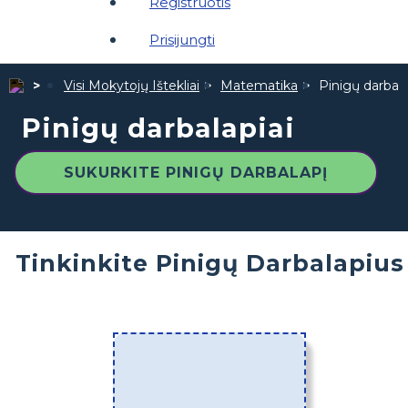
Registruotis
Prisijungti
Visi Mokytojų Ištekliai
Matematika
Pinigų darbala
Pinigų darbalapiai
SUKURKITE PINIGŲ DARBALAPĮ
Tinkinkite Pinigų Darbalapius