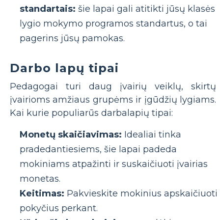
standartais:
šie lapai gali atitikti jūsų klasės
lygio mokymo programos standartus, o tai
pagerins jūsų pamokas.
Darbo lapų tipai
Pedagogai turi daug įvairių veiklų, skirtų
įvairioms amžiaus grupėms ir įgūdžių lygiams.
Kai kurie populiarūs darbalapių tipai:
Monetų skaičiavimas:
Idealiai tinka
pradedantiesiems, šie lapai padeda
mokiniams atpažinti ir suskaičiuoti įvairias
monetas.
Keitimas:
Pakvieskite mokinius apskaičiuoti
pokyčius perkant.