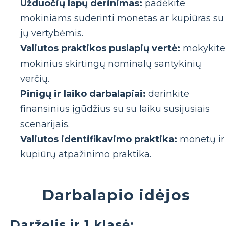
Užduočių lapų derinimas:
padėkite
mokiniams suderinti monetas ar kupiūras su
jų vertybėmis.
Valiutos praktikos puslapių vertė:
mokykite
mokinius skirtingų nominalų santykinių
verčių.
Pinigų ir laiko darbalapiai:
derinkite
finansinius įgūdžius su su laiku susijusiais
scenarijais.
Valiutos identifikavimo praktika:
monetų ir
kupiūrų atpažinimo praktika.
Darbalapio idėjos
Darželis ir 1 klasė: