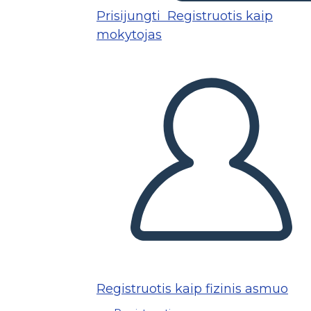
Prisijungti
Registruotis kaip
mokytojas
Registruotis kaip fizinis asmuo