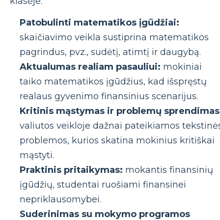
klasėje:
Patobulinti matematikos įgūdžiai:
skaičiavimo veikla sustiprina matematikos
pagrindus, pvz., sudėtį, atimtį ir daugybą.
Aktualumas realiam pasauliui:
mokiniai
taiko matematikos įgūdžius, kad išspręstų
realaus gyvenimo finansinius scenarijus.
Kritinis mąstymas ir problemų sprendimas
valiutos veikloje dažnai pateikiamos tekstinė
problemos, kurios skatina mokinius kritiškai
mąstyti.
Praktinis pritaikymas:
mokantis finansinių
įgūdžių, studentai ruošiami finansinei
nepriklausomybei.
Suderinimas su mokymo programos