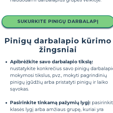
naudodami darbalapius grupės veikloje.
SUKURKITE PINIGŲ DARBALAPĮ
Pinigų darbalapio kūrimo
žingsniai
Apibrėžkite savo darbalapio tikslą:
nustatykite konkrečius savo pinigų darbalapi
mokymosi tikslus, pvz., mokyti pagrindinių
pinigų įgūdžių arba pristatyti pinigų ir laiko
sąvokas.
Pasirinkite tinkamą pažymių lygį:
pasirinki
klasės lygį arba amžiaus grupę, kuriai yra