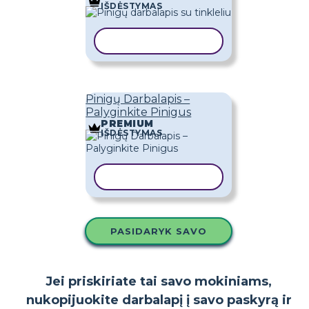
IŠDĖSTYMAS
KOPIJUOTI ŠABLONĄ
Pinigų Darbalapis –
Palyginkite Pinigus
PREMIUM
IŠDĖSTYMAS
KOPIJUOTI ŠABLONĄ
PASIDARYK SAVO
Jei priskiriate tai savo mokiniams,
nukopijuokite darbalapį į savo paskyrą ir