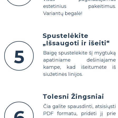
estetinius pakeitimus.
Variantų begalė!
Spustelėkite
„Išsaugoti ir išeiti“
5
Baigę spustelėkite šį mygtuką
apatiniame dešiniajame
kampe, kad išeitumėte iš
siužetinės linijos.
Tolesni Žingsniai
Čia galite spausdinti, atsisiųsti
6
PDF formatu, pridėti jį prie