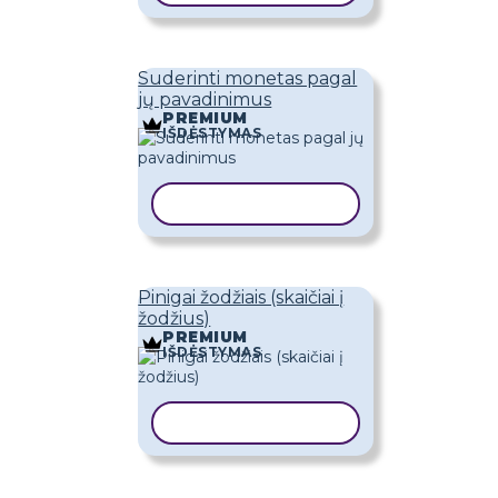
Suderinti monetas pagal
jų pavadinimus
PREMIUM
IŠDĖSTYMAS
KOPIJUOTI ŠABLONĄ
Pinigai žodžiais (skaičiai į
žodžius)
PREMIUM
IŠDĖSTYMAS
KOPIJUOTI ŠABLONĄ