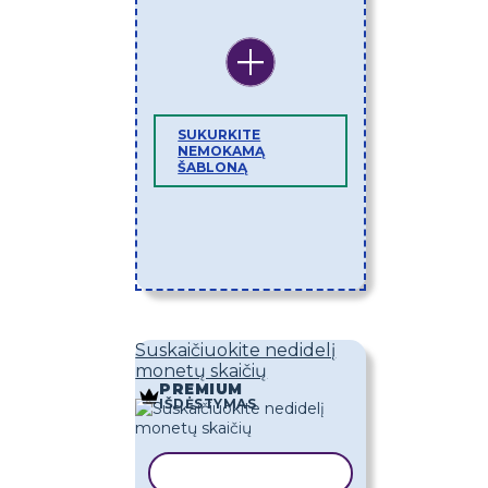
SUKURKITE
NEMOKAMĄ
ŠABLONĄ
Suskaičiuokite nedidelį
monetų skaičių
PREMIUM
IŠDĖSTYMAS
KOPIJUOTI ŠABLONĄ