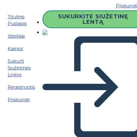
Prisijungt
SUKURKITE SIUŽETINĘ
Titulinis
LENTĄ
Puslapis
Ištekliai
Kainos
Sukurti
Siužetinės
Linijos
Registruotis
Prisijungti