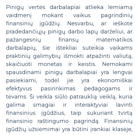
Pinigų vertės darbalapiai atlieka lemiamą
vaidmenį mokant vaikus pagrindinių
finansinių įgūdžių. Nesvarbu, ar ieškote
pradedančiųjų pinigų darbo lapų darželiui, ar
pažangesnių finansų matematikos
darbalapių, šie ištekliai suteikia vaikams
praktinių galimybių išmokti atpažinti valiutą,
skaičiuoti monetas ir keistis. Nemokami
spausdinami pinigų darbalapiai yra lengvai
pasiekiami, todėl jie yra ekonomiškai
efektyvus pasirinkimas pedagogams ir
tėvams. Ši veikla siūlo patrauklią veiklą, kuria
galima smagiai ir interaktyviai lavinti
finansinius įgūdžius, taip sukuriant tvirtą
finansinio raštingumo pagrindą. Finansinių
įgūdžių užsiėmimai yra būtini įrankiai klasėje,