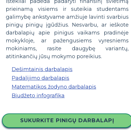
ištekliai padeda padaryti finansinį švietimą
prieinamą visiems ir suteikia studentams
galimybę ankstyvame amžiuje lavinti svarbius
pinigų pinigų įgūdžius. Nesvarbu, ar ieškote
darbalapių apie pinigus vaikams pradinėje
mokykloje, ar pažengusiems vyresniems
mokiniams, rasite daugybę variantų,
atitinkančių jūsų mokymo poreikius.
Dešimtainis darbalapis
Padalijimo darbalapis
Matematikos žodyno darbalapis
Biudžeto infografika
SUKURKITE PINIGŲ DARBALAPĮ