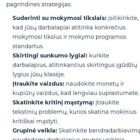
pagrindines strategijas:
Suderinti su mokymosi tikslais:
įsitikinkite,
kad jūsų darbalapiai atitinka konkrečius
mokymosi tikslus ir mokymo programos
standartus.
Skirtingi sunkumo lygiai:
kurkite
darbalapius, atitinkančius skirtingus įgūdžių
lygius jūsų klasėje.
Įtraukite vaizdus:
naudokite monetų ir
kupiūrų vaizdus, ​​​​kad lengviau suprastumėte.
Skatinkite kritinį mąstymą:
įtraukite
tekstinių problemų, kurios skatina mokinius
kritiškai mąstyti.
Grupinė veikla:
Skatinkite bendradarbiavim