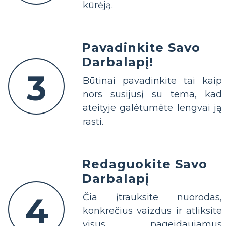
kūrėją.
Pavadinkite Savo
Darbalapį!
3
Būtinai pavadinkite tai kaip
nors susijusį su tema, kad
ateityje galėtumėte lengvai ją
rasti.
Redaguokite Savo
Darbalapį
4
Čia įtrauksite nuorodas,
konkrečius vaizdus ir atliksite
visus pageidaujamus