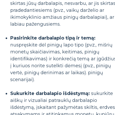
skirtas jūsų darbalapis, nesvarbu, ar jis skirta
pradedantiesiems (pvz., vaikų darželio ar
ikimokyklinio amžiaus pinigų darbalapiai), ar
labiau pažengusiems.
Pasirinkite darbalapio tipą ir temą:
nuspręskite dėl pinigų lapo tipo (pvz., mišrių
monetų skaičiavimas, keitimas, pinigų
identifikavimas) ir konkrečią temą ar įgūdžiu
į kuriuos norite sutelkti dėmesį (pvz., pinigų
vertė, pinigų derinimas ar laikas). pinigų
scenarijai).
Sukurkite darbalapio išdėstymą:
sukurkite
aiškų ir vizualiai patrauklų darbalapio
išdėstymą, įskaitant pažymėtas skiltis, erdves
atsakymams ir atitinkamus monetų, kupiūrų