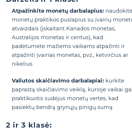
Atpažinkite monetų darbalapius:
naudokit
monetų praktikos puslapius su įvairių monet
atvaizdais (įskaitant Kanados monetas,
Australijos monetas ir centus), kad
padėtumėte mažiems vaikams atpažinti ir
atpažinti įvairias monetas, pvz., ketvirčius ar
nikelius.
Valiutos skaičiavimo darbalapiai:
kurkite
paprastą skaičiavimo veiklą, kurioje vaikai gal
praktikuotis sudėjus monetų vertes, kad
pasiektų bendrą grynųjų pinigų sumą.
2 ir 3 klasė: