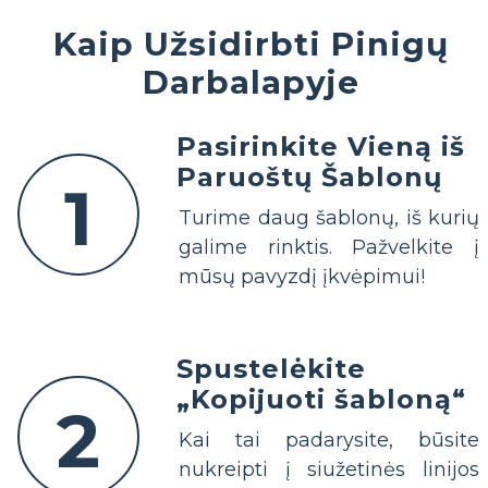
Kaip Užsidirbti Pinigų
Darbalapyje
Pasirinkite Vieną iš
Paruoštų Šablonų
1
Turime daug šablonų, iš kurių
galime rinktis. Pažvelkite į
mūsų pavyzdį įkvėpimui!
Spustelėkite
„Kopijuoti šabloną“
2
Kai tai padarysite, būsite
nukreipti į siužetinės linijos