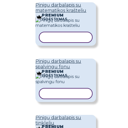
Pinigų darbalapis su
matematikos krašteliu
PREMIUM
IŠDĖSTYMAS
KOPIJUOTI ŠABLONĄ
Pinigų darbalapis su
spalvingu fonu
PREMIUM
IŠDĖSTYMAS
KOPIJUOTI ŠABLONĄ
Pinigų darbalapis su
tinkleliu
PREMIUM