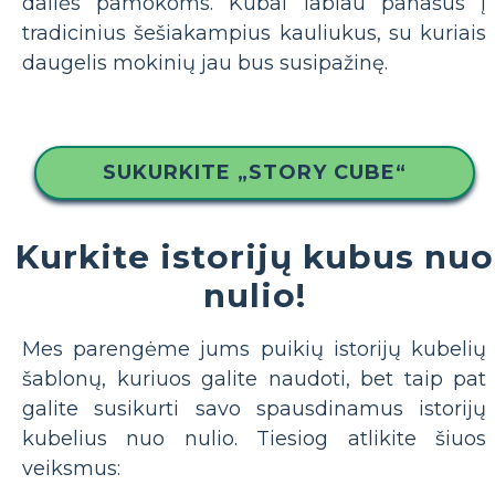
dailės pamokoms. Kubai labiau panašūs į
tradicinius šešiakampius kauliukus, su kuriais
daugelis mokinių jau bus susipažinę.
SUKURKITE „STORY CUBE“
Kurkite istorijų kubus nuo
nulio!
Mes parengėme jums puikių istorijų kubelių
šablonų, kuriuos galite naudoti, bet taip pat
galite susikurti savo spausdinamus istorijų
kubelius nuo nulio. Tiesiog atlikite šiuos
veiksmus: