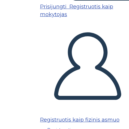
Prisijungti
Registruotis kaip
mokytojas
Registruotis kaip fizinis asmuo