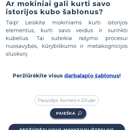
Ar mokiniai gali kurti savo
istorijos kubo šablonus?
Taip! Leiskite mokiniams kurti istorijos
elementus, kurti savo veidus ir surinkti
kubelius. Tai suteikia rašymo procesui
nuosavybės, kūrybiškumo ir metakognicijos
sluoksnį.
Peržiūrėkite visus
darbalapio šablonus
!
PAIEŠKA
PERŽIŪRĖTI VISUS MOKYTOJŲ IŠTEKLIUS