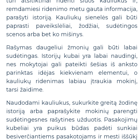
turi atsitiktinai ridenti šiuos kauliukus ir,
remdamiesi ridenimo metu gauta informacija,
parašyti istoriją. Kauliukų sienelės gali būti
paprasti paveikslėliai, žodžiai, sudėtingos
scenos arba bet ko mišinys.
Rašymas daugeliui žmonių gali būti labai
sudėtingas. Istorijų kubai yra labai naudingi,
nes mokytojai gali pateikti šešias iš anksto
parinktas idėjas kiekvienam elementui, o
kauliukų ridenimas labiau įtraukia mokinį,
tarsi žaidime.
Naudodami kauliukus, sukurkite greitą žodinę
istoriją arba paprašykite mokinių parengti
sudėtingesnes rašytines užduotis. Pasakojimų
kubeliai yra puikus būdas padėti sunkiai
besiverčiantiems pasakotojams ir mesti iššūkį