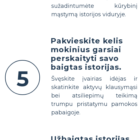
sužadintumėte kūrybinį
mąstymą istorijos viduryje.
Pakvieskite kelis
mokinius garsiai
perskaityti savo
baigtas istorijas.
5
Švęskite įvairias idėjas ir
skatinkite aktyvų klausymąsi
bei atsiliepimų teikimą
trumpu pristatymu pamokos
pabaigoje.
Užbaigtas istorijas