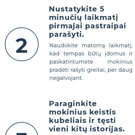
Nustatykite 5
minučių laikmatį
pirmajai pastraipai
parašyti.
2
Naudokite matomą laikmatį,
kad tempas būtų įdomus ir
paskatintumėte mokinius
pradėti rašyti greitai, per daug
negalvojant.
Paraginkite
mokinius keistis
kubeliais ir tęsti
vieni kitų istorijas.