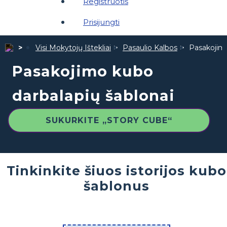
Registruotis
Prisijungti
Visi Mokytojų Ištekliai
Pasaulio Kalbos
Pasakojimo
Pasakojimo kubo
darbalapių šablonai
SUKURKITE „STORY CUBE“
Tinkinkite šiuos istorijos kubo
šablonus