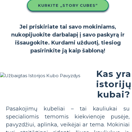
KURKITE „STORY CUBES“
Jei priskiriate tai savo mokiniams,
nukopijuokite darbalapį į savo paskyrą ir
išsaugokite. Kurdami užduotį, tiesiog
pasirinkite ją kaip šabloną!
Kas yra
istorijų
kubai?
Pasakojimų kubeliai – tai kauliukai su
specialiomis temomis kiekvienoje pusėje,
pavyzdžiui, aplinka, veikėjai ar tema. Mokiniai