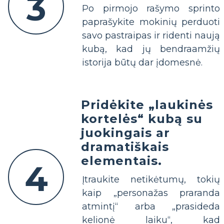
3
Po pirmojo rašymo sprinto
paprašykite mokinių perduoti
savo pastraipas ir ridenti naują
kubą, kad jų bendraamžių
istorija būtų dar įdomesnė.
Pridėkite „laukinės
kortelės“ kubą su
juokingais ar
dramatiškais
elementais.
4
Įtraukite netikėtumų, tokių
kaip „personažas praranda
atmintį“ arba „prasideda
kelionė laiku“, kad