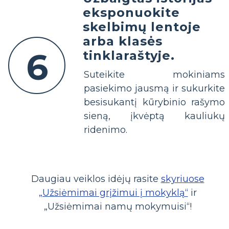
eksponuokite
skelbimų lentoje
arba klasės
6
tinklaraštyje.
Suteikite mokiniams
pasiekimo jausmą ir sukurkite
besisukantį kūrybinio rašymo
sieną, įkvėptą kauliukų
ridenimo.
Daugiau veiklos idėjų rasite
skyriuose
„Užsiėmimai grįžimui į mokyklą“
ir
„Užsiėmimai namų mokymuisi“!