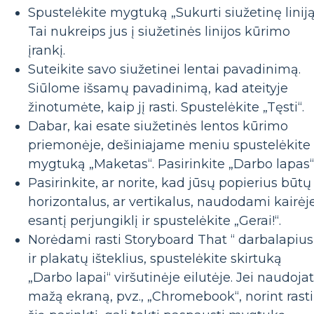
Spustelėkite mygtuką „Sukurti siužetinę liniją
Tai nukreips jus į siužetinės linijos kūrimo
įrankį.
Suteikite savo siužetinei lentai pavadinimą.
Siūlome išsamų pavadinimą, kad ateityje
žinotumėte, kaip jį rasti. Spustelėkite „Tęsti“.
Dabar, kai esate siužetinės lentos kūrimo
priemonėje, dešiniajame meniu spustelėkite
mygtuką „Maketas“. Pasirinkite „Darbo lapas“
Pasirinkite, ar norite, kad jūsų popierius būtų
horizontalus, ar vertikalus, naudodami kairėj
esantį perjungiklį ir spustelėkite „Gerai!“.
Norėdami rasti Storyboard That “ darbalapius
ir plakatų išteklius, spustelėkite skirtuką
„Darbo lapai“ viršutinėje eilutėje. Jei naudoja
mažą ekraną, pvz., „Chromebook“, norint rasti