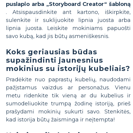
puslapio arba „Storyboard Creator“ šabloną
. Atsispausdinkite ant kartono, iškirpkite,
sulenkite ir suklijuokite lipnia juosta arba
lipnia juosta. Leiskite mokiniams papuošti
savo kubą, kad jis būtų asmeniškesnis.
Koks geriausias būdas
supažindinti jaunesnius
mokinius su istorijų kubeliais?
Pradėkite nuo paprastų kubelių, naudodami
pažįstamus vaizdus ar personažus. Vienu
metu ridenkite tik vieną ar du kubelius ir
sumodeliuokite trumpą žodinę istoriją, prieš
prašydami mokinių sukurti savo. Stenkitės,
kad istorija būtų žaisminga ir neįtempta!