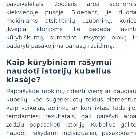
paveikslėliais, žodžiais arba scenomis
kiekvienoje pusėje. Ridenant, jie duoda
mokiniams atsitiktinių užuominų, kurios
įkvepia istorijoms. Jie padeda lavinti
kūrybiškumą, sumažinti rašytojo bloką ir
padaryti pasakojimą panašų į žaidimą.
Kaip kūrybiniam rašymui
naudoti istorijų kubelius
klasėje?
Paprašykite mokinių ridenti vieną ar daugiau
kubelių, kad sugeneruotų tokius elementus
kaip veikėjas, aplinka ar konfliktas. Tada jie,
remdamiesi rezultatais, gali parašyti arba
žodžiu papasakoti istoriją. Kubelius galite
naudoti rašydami individualiai, pasakodami