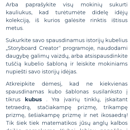
Arba paprašykite visų mokinių sukurti
kauliukus, kad turėtumėte didelę idėjų
kolekciją, iš kurios galėsite rinktis ištisus
metus.
Sukurkite savo spausdinamus istorijų kubelius
„Storyboard Creator“ programoje, naudodami
daugybę galimų vaizdų, arba atsispausdinkite
tuščią kubelio šabloną ir leiskite mokiniams
nupiešti savo istorijų idėjas.
Atkreipkite dėmesį, kad ne kiekvienas
spausdinamas kubo šablonas susilanksto į
tikrus
kubus
. Yra įvairių tinklų, įskaitant
tetraedrą, stačiakampę prizmę, trikampę
prizmę, šešiakampę prizmę ir net ikosaedrą!
Tik šiek tiek matematikos jūsų anglų kalbos