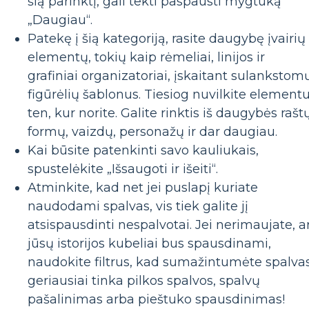
šią parinktį, gali tekti paspausti mygtuką
„Daugiau“.
Patekę į šią kategoriją, rasite daugybę įvairių
elementų, tokių kaip rėmeliai, linijos ir
grafiniai organizatoriai, įskaitant sulankstom
figūrėlių šablonus. Tiesiog nuvilkite element
ten, kur norite. Galite rinktis iš daugybės raštų
formų, vaizdų, personažų ir dar daugiau.
Kai būsite patenkinti savo kauliukais,
spustelėkite „Išsaugoti ir išeiti“.
Atminkite, kad net jei puslapį kuriate
naudodami spalvas, vis tiek galite jį
atsispausdinti nespalvotai. Jei nerimaujate, a
jūsų istorijos kubeliai bus spausdinami,
naudokite filtrus, kad sumažintumėte spalvas
geriausiai tinka pilkos spalvos, spalvų
pašalinimas arba pieštuko spausdinimas!