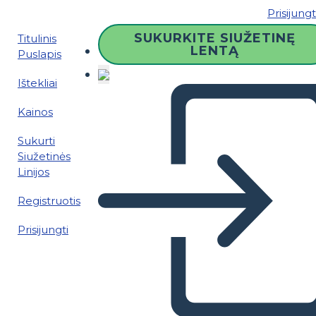
Prisijungt
SUKURKITE SIUŽETINĘ
Titulinis
LENTĄ
Puslapis
Ištekliai
Kainos
Sukurti
Siužetinės
Linijos
Registruotis
Prisijungti