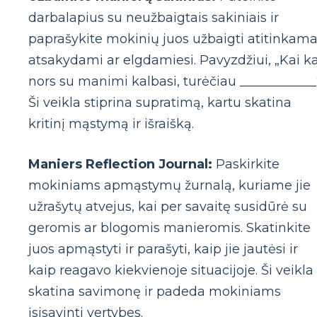
darbalapius su neužbaigtais sakiniais ir
paprašykite mokinių juos užbaigti atitinkama
atsakydami ar elgdamiesi. Pavyzdžiui, „Kai k
nors su manimi kalbasi, turėčiau ____________“
Ši veikla stiprina supratimą, kartu skatina
kritinį mąstymą ir išraišką.
Maniers Reflection Journal:
Paskirkite
mokiniams apmąstymų žurnalą, kuriame jie
užrašytų atvejus, kai per savaitę susidūrė su
geromis ar blogomis manieromis. Skatinkite
juos apmąstyti ir parašyti, kaip jie jautėsi ir
kaip reagavo kiekvienoje situacijoje. Ši veikla
skatina savimonę ir padeda mokiniams
įsisavinti vertybes.