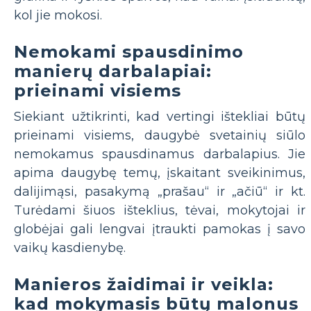
kol jie mokosi.
Nemokami spausdinimo
manierų darbalapiai:
prieinami visiems
Siekiant užtikrinti, kad vertingi ištekliai būtų
prieinami visiems, daugybė svetainių siūlo
nemokamus spausdinamus darbalapius. Jie
apima daugybę temų, įskaitant sveikinimus,
dalijimąsi, pasakymą „prašau“ ir „ačiū“ ir kt.
Turėdami šiuos išteklius, tėvai, mokytojai ir
globėjai gali lengvai įtraukti pamokas į savo
vaikų kasdienybę.
Manieros žaidimai ir veikla:
kad mokymasis būtų malonus