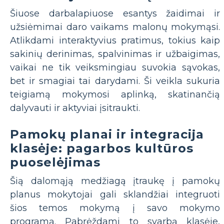
Šiuose darbalapiuose esantys žaidimai ir
užsiėmimai daro vaikams malonų mokymąsi.
Atlikdami interaktyvius pratimus, tokius kaip
sakinių derinimas, spalvinimas ir užbaigimas,
vaikai ne tik veiksmingiau suvokia sąvokas,
bet ir smagiai tai darydami. Ši veikla sukuria
teigiamą mokymosi aplinką, skatinančią
dalyvauti ir aktyviai įsitraukti.
Pamokų planai ir integracija
klasėje: pagarbos kultūros
puoselėjimas
Šią dalomąją medžiagą įtraukę į pamokų
planus mokytojai gali sklandžiai integruoti
šios temos mokymą į savo mokymo
programą. Pabrėždami to svarbą klasėje,