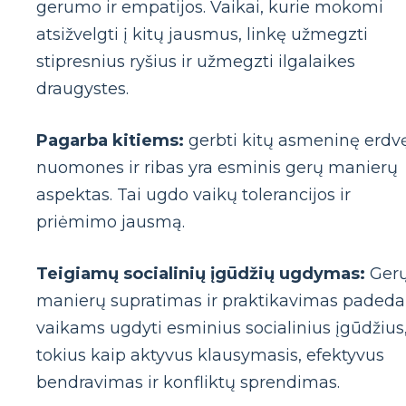
gerumo ir empatijos. Vaikai, kurie mokomi
atsižvelgti į kitų jausmus, linkę užmegzti
stipresnius ryšius ir užmegzti ilgalaikes
draugystes.
Pagarba kitiems:
gerbti kitų asmeninę erdvę
nuomones ir ribas yra esminis gerų manierų
aspektas. Tai ugdo vaikų tolerancijos ir
priėmimo jausmą.
Teigiamų socialinių įgūdžių ugdymas:
Ger
manierų supratimas ir praktikavimas padeda
vaikams ugdyti esminius socialinius įgūdžius
tokius kaip aktyvus klausymasis, efektyvus
bendravimas ir konfliktų sprendimas.