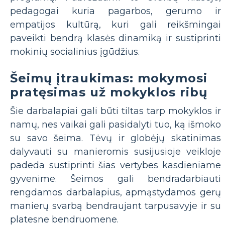
pedagogai kuria pagarbos, gerumo ir
empatijos kultūrą, kuri gali reikšmingai
paveikti bendrą klasės dinamiką ir sustiprinti
mokinių socialinius įgūdžius.
Šeimų įtraukimas: mokymosi
pratęsimas už mokyklos ribų
Šie darbalapiai gali būti tiltas tarp mokyklos ir
namų, nes vaikai gali pasidalyti tuo, ką išmoko
su savo šeima. Tėvų ir globėjų skatinimas
dalyvauti su manieromis susijusioje veikloje
padeda sustiprinti šias vertybes kasdieniame
gyvenime. Šeimos gali bendradarbiauti
rengdamos darbalapius, apmąstydamos gerų
manierų svarbą bendraujant tarpusavyje ir su
platesne bendruomene.