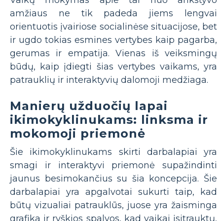
amžiaus ne tik padeda jiems lengvai
orientuotis įvairiose socialinėse situacijose, bet
ir ugdo tokias esmines vertybes kaip pagarba,
gerumas ir empatija. Vienas iš veiksmingų
būdų, kaip įdiegti šias vertybes vaikams, yra
patrauklių ir interaktyvių dalomoji medžiaga.
Manierų užduočių lapai
ikimokyklinukams: linksma ir
mokomoji priemonė
Šie ikimokyklinukams skirti darbalapiai yra
smagi ir interaktyvi priemonė supažindinti
jaunus besimokančius su šia koncepcija. Šie
darbalapiai yra apgalvotai sukurti taip, kad
būtų vizualiai patrauklūs, juose yra žaisminga
grafika ir ryškios spalvos, kad vaikai įsitrauktų,