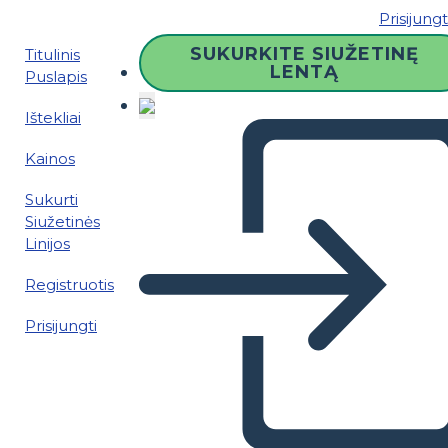
Prisijungt
SUKURKITE SIUŽETINĘ
Titulinis
LENTĄ
Puslapis
Ištekliai
Kainos
Sukurti
Siužetinės
Linijos
Registruotis
Prisijungti