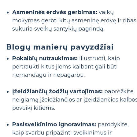
Asmeninės erdvės gerbimas:
vaikų
mokymas gerbti kitų asmeninę erdvę ir ribas
sukuria sveikų santykių pagrindą.
Blogų manierų pavyzdžiai
Pokalbių nutraukimas:
iliustruoti, kaip
pertraukti kitus jiems kalbant gali būti
nemandagu ir nepagarbu.
Įžeidžiančių žodžių vartojimas:
pabrėžkite
neigiamą įžeidžiančios ar įžeidžiančios kalbo
poveikį kitiems.
Pasisveikinimo ignoravimas:
parodykite,
kaip svarbu pripažinti sveikinimus ir