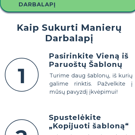
DARBALAPĮ
Kaip Sukurti Manierų
Darbalapį
Pasirinkite Vieną iš
Paruoštų Šablonų
1
Turime daug šablonų, iš kurių
galime rinktis. Pažvelkite į
mūsų pavyzdį įkvėpimui!
Spustelėkite
„Kopijuoti šabloną“