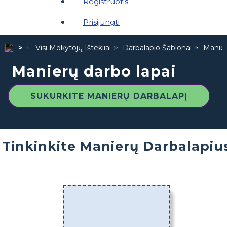
Registruotis
Prisijungti
Visi Mokytojų Ištekliai
Darbalapio Šablonai
Manier
Manierų darbo lapai
SUKURKITE MANIERŲ DARBALAPĮ
Tinkinkite Manierų Darbalapiu