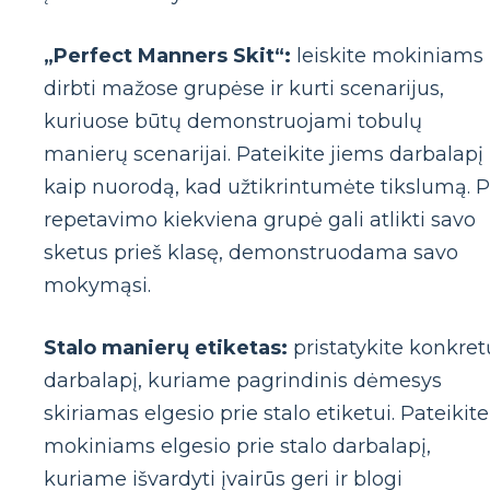
„Perfect Manners Skit“:
leiskite mokiniams
dirbti mažose grupėse ir kurti scenarijus,
kuriuose būtų demonstruojami tobulų
manierų scenarijai. Pateikite jiems darbalapį
kaip nuorodą, kad užtikrintumėte tikslumą. 
repetavimo kiekviena grupė gali atlikti savo
sketus prieš klasę, demonstruodama savo
mokymąsi.
Stalo manierų etiketas:
pristatykite konkret
darbalapį, kuriame pagrindinis dėmesys
skiriamas elgesio prie stalo etiketui. Pateikite
mokiniams elgesio prie stalo darbalapį,
kuriame išvardyti įvairūs geri ir blogi