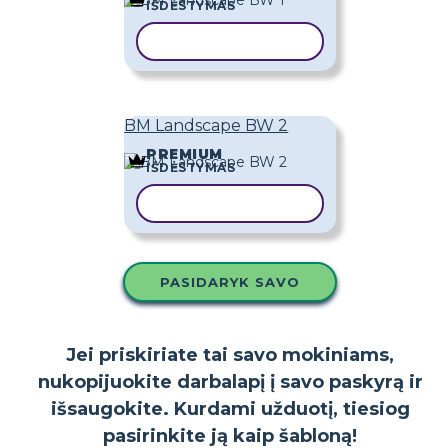
IŠDĖSTYMAS
KOPIJUOTI ŠABLONĄ
BM Landscape BW 2
PREMIUM
IŠDĖSTYMAS
KOPIJUOTI ŠABLONĄ
PASIDARYK SAVO
Jei priskiriate tai savo mokiniams,
nukopijuokite darbalapį į savo paskyrą ir
išsaugokite. Kurdami užduotį, tiesiog
pasirinkite ją kaip šabloną!