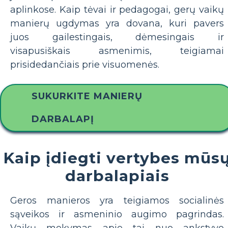
aplinkose. Kaip tėvai ir pedagogai, gerų vaikų
manierų ugdymas yra dovana, kuri pavers
juos gailestingais, dėmesingais ir
visapusiškais asmenimis, teigiamai
prisidedančiais prie visuomenės.
SUKURKITE MANIERŲ
DARBALAPĮ
Kaip įdiegti vertybes mūs
darbalapiais
Geros manieros yra teigiamos socialinės
sąveikos ir asmeninio augimo pagrindas.
Vaikų mokymas apie tai nuo ankstyvo