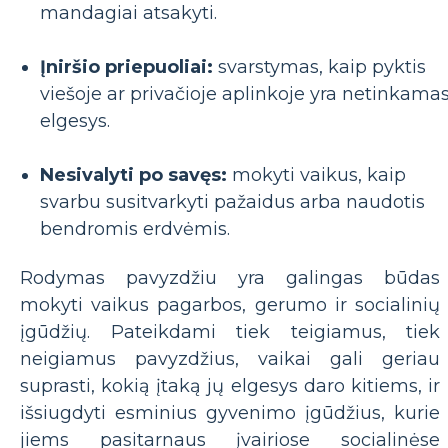
mandagiai atsakyti.
Įniršio priepuoliai:
svarstymas, kaip pyktis
viešoje ar privačioje aplinkoje yra netinkama
elgesys.
Nesivalyti po savęs:
mokyti vaikus, kaip
svarbu susitvarkyti pažaidus arba naudotis
bendromis erdvėmis.
Rodymas pavyzdžiu yra galingas būdas
mokyti vaikus pagarbos, gerumo ir socialinių
įgūdžių. Pateikdami tiek teigiamus, tiek
neigiamus pavyzdžius, vaikai gali geriau
suprasti, kokią įtaką jų elgesys daro kitiems, ir
išsiugdyti esminius gyvenimo įgūdžius, kurie
jiems pasitarnaus įvairiose socialinėse