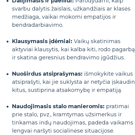
Dalijimasis ir paeiliui:
Parodydami, kaip
svarbu dalytis žaislais, užkandžiais ar klasės
medžiaga, vaikai mokomi empatijos ir
bendradarbiavimo.
Klausymasis įdėmiai:
Vaikų skatinimas
aktyviai klausytis, kai kalba kiti, rodo pagarbą
ir skatina geresnius bendravimo įgūdžius.
Nuoširdus atsiprašymas:
išmokykite vaikus
atsiprašyti, kai jie suklysta ar netyčia įskaudi
kitus, sustiprina atsakomybę ir empatiją.
Naudojimasis stalo manieromis:
pratimai
prie stalo, pvz., kramtymas užsimerkus ir
tinkamas indų naudojimas, padeda vaikams
lengvai naršyti socialinėse situacijose.