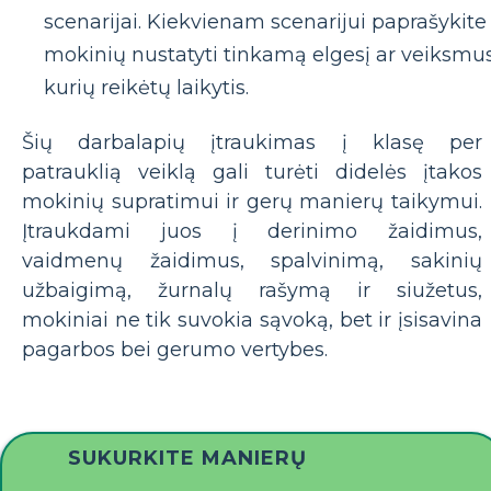
scenarijai. Kiekvienam scenarijui paprašykite
mokinių nustatyti tinkamą elgesį ar veiksmus
kurių reikėtų laikytis.
Šių darbalapių įtraukimas į klasę per
patrauklią veiklą gali turėti didelės įtakos
mokinių supratimui ir gerų manierų taikymui.
Įtraukdami juos į derinimo žaidimus,
vaidmenų žaidimus, spalvinimą, sakinių
užbaigimą, žurnalų rašymą ir siužetus,
mokiniai ne tik suvokia sąvoką, bet ir įsisavina
pagarbos bei gerumo vertybes.
SUKURKITE MANIERŲ