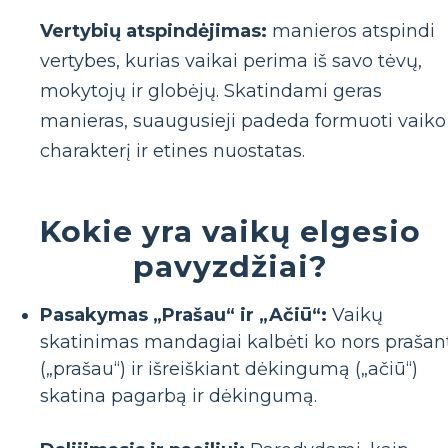
Vertybių atspindėjimas:
manieros atspindi
vertybes, kurias vaikai perima iš savo tėvų,
mokytojų ir globėjų. Skatindami geras
manieras, suaugusieji padeda formuoti vaiko
charakterį ir etines nuostatas.
Kokie yra vaikų elgesio
pavyzdžiai?
Pasakymas „Prašau“ ir „Ačiū“:
Vaikų
skatinimas mandagiai kalbėti ko nors prašan
(„prašau“) ir išreiškiant dėkingumą („ačiū“)
skatina pagarbą ir dėkingumą.