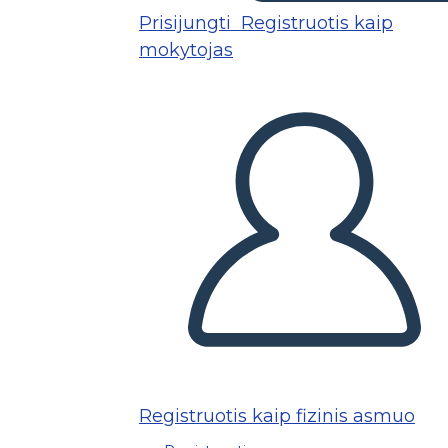
Prisijungti
Registruotis kaip
mokytojas
Registruotis kaip fizinis asmuo