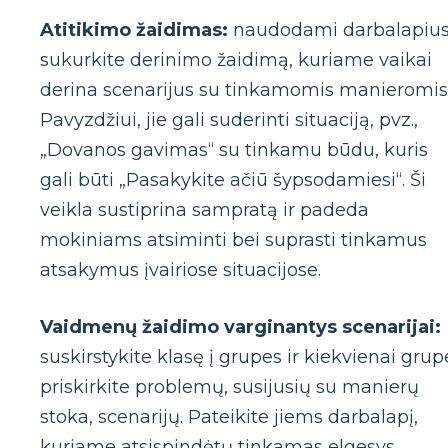
Atitikimo žaidimas:
naudodami darbalapiu
sukurkite derinimo žaidimą, kuriame vaikai
derina scenarijus su tinkamomis manieromis
Pavyzdžiui, jie gali suderinti situaciją, pvz.,
„Dovanos gavimas“ su tinkamu būdu, kuris
gali būti „Pasakykite ačiū šypsodamiesi“. Ši
veikla sustiprina sampratą ir padeda
mokiniams atsiminti bei suprasti tinkamus
atsakymus įvairiose situacijose.
Vaidmenų žaidimo varginantys scenarijai:
suskirstykite klasę į grupes ir kiekvienai grup
priskirkite problemų, susijusių su manierų
stoka, scenarijų. Pateikite jiems darbalapį,
kuriame atsispindėtų tinkamas elgesys