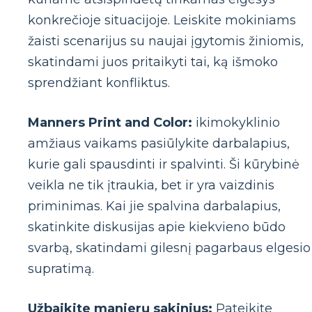
konkrečioje situacijoje. Leiskite mokiniams
žaisti scenarijus su naujai įgytomis žiniomis,
skatindami juos pritaikyti tai, ką išmoko
sprendžiant konfliktus.
Manners Print and Color:
ikimokyklinio
amžiaus vaikams pasiūlykite darbalapius,
kurie gali spausdinti ir spalvinti. Ši kūrybinė
veikla ne tik įtraukia, bet ir yra vaizdinis
priminimas. Kai jie spalvina darbalapius,
skatinkite diskusijas apie kiekvieno būdo
svarbą, skatindami gilesnį pagarbaus elgesio
supratimą.
Užbaikite manierų sakinius:
Pateikite