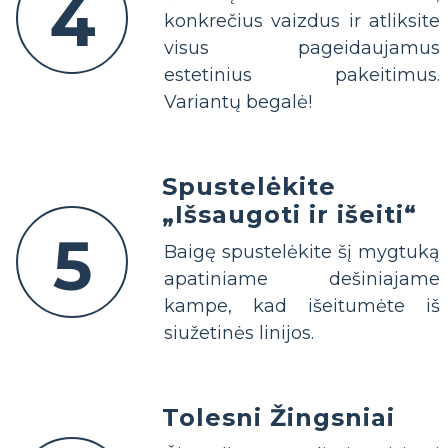
4
konkrečius vaizdus ir atliksite
visus pageidaujamus
estetinius pakeitimus.
Variantų begalė!
Spustelėkite
„Išsaugoti ir išeiti“
5
Baigę spustelėkite šį mygtuką
apatiniame dešiniajame
kampe, kad išeitumėte iš
siužetinės linijos.
Tolesni Žingsniai