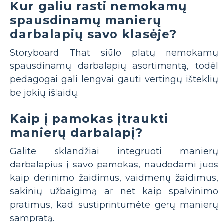
Kur galiu rasti nemokamų
spausdinamų manierų
darbalapių savo klasėje?
Storyboard That siūlo platų nemokamų
spausdinamų darbalapių asortimentą, todėl
pedagogai gali lengvai gauti vertingų išteklių
be jokių išlaidų.
Kaip į pamokas įtraukti
manierų darbalapį?
Galite sklandžiai integruoti manierų
darbalapius į savo pamokas, naudodami juos
kaip derinimo žaidimus, vaidmenų žaidimus,
sakinių užbaigimą ar net kaip spalvinimo
pratimus, kad sustiprintumėte gerų manierų
sampratą.