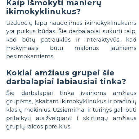
Kaip išmokyti manierų
ikimokyklinukus?
Užduočių lapų naudojimas ikimokyklinukams
yra puikus būdas. Šie darbalapiai sukurti taip,
kad būtų patrauklūs ir interaktyvūs, kad
mokymasis būtų malonus jauniems
besimokantiems.
Kokiai amžiaus grupei šie
darbalapiai labiausiai tinka?
Šie darbalapiai tinka įvairioms amžiaus
grupėms, įskaitant ikimokyklinukus ir pradinių
klasių mokinius. Užsiėmimai ir turinys gali būti
pritaikyti atsižvelgiant į skirtingų amžiaus
grupių raidos poreikius.