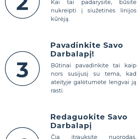
2
Kai tai padarysite, būsite
nukreipti į siužetinės linijos
kūrėją.
Pavadinkite Savo
Darbalapį!
3
Būtinai pavadinkite tai kaip
nors susijusį su tema, kad
ateityje galėtumėte lengvai ją
rasti.
Redaguokite Savo
Darbalapį
Čia įtrauksite nuorodas,