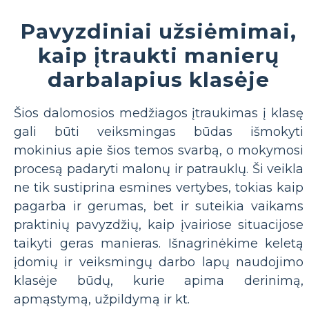
Pavyzdiniai užsiėmimai,
kaip įtraukti manierų
darbalapius klasėje
Šios dalomosios medžiagos įtraukimas į klasę
gali būti veiksmingas būdas išmokyti
mokinius apie šios temos svarbą, o mokymosi
procesą padaryti malonų ir patrauklų. Ši veikla
ne tik sustiprina esmines vertybes, tokias kaip
pagarba ir gerumas, bet ir suteikia vaikams
praktinių pavyzdžių, kaip įvairiose situacijose
taikyti geras manieras. Išnagrinėkime keletą
įdomių ir veiksmingų darbo lapų naudojimo
klasėje būdų, kurie apima derinimą,
apmąstymą, užpildymą ir kt.