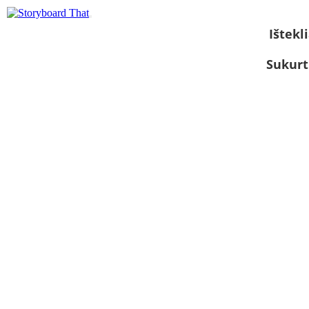
Ištekli
Sukurt