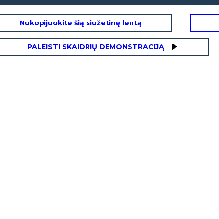
Nukopijuokite šią siužetinę lentą
PALEISTI SKAIDRIŲ DEMONSTRACIJĄ
SACIJA