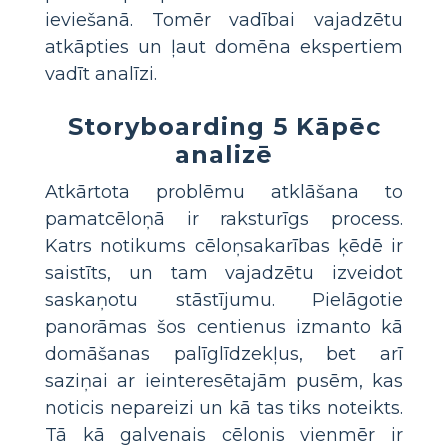
ieviešanā. Tomēr vadībai vajadzētu
atkāpties un ļaut domēna ekspertiem
vadīt analīzi.
Storyboarding 5 Kāpēc
analizē
Atkārtota problēmu atklāšana to
pamatcēloņā ir raksturīgs process.
Katrs notikums cēloņsakarības ķēdē ir
saistīts, un tam vajadzētu izveidot
saskaņotu stāstījumu. Pielāgotie
panorāmas šos centienus izmanto kā
domāšanas palīglīdzekļus, bet arī
saziņai ar ieinteresētajām pusēm, kas
noticis nepareizi un kā tas tiks noteikts.
Tā kā galvenais cēlonis vienmēr ir