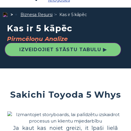
Biznesa Resursi
Kas ir 5 kāpēc
Kas ir 5 kāpēc
Pirmcēloņu Analīze
IZVEIDOJIET STĀSTU TABULU ▶
Sakichi Toyoda 5 Whys
Ja kaut kas noiet greizi, it īpaši lielā