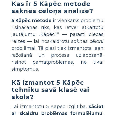
Kas ir 5 Kāpēc metode
saknes cēloņa analīzē?
5 Kāpēc metode
ir vienkāršs problēmu
risināšanas rīks, kas ietver atkārtotu
jautājumu „kāpēc?“ — parasti piecas
reizes — lai noskaidrotu
saknes cēloni
problēmai. Tā plaši tiek izmantota lean
ražošanā un procesa uzlabošanā,
risinot pamatproblemas, ne tikai
simptomus.
Kā izmantot 5 Kāpēc
tehniku savā klasē vai
skolā?
Lai izmantotu 5 Kāpēc izglītībā,
sāciet
ar skaidru problēmas formulējumu
,