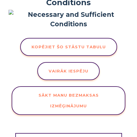
Conditions
KOPĒJIET ŠO STĀSTU TABULU
VAIRĀK IESPĒJU
SĀKT MANU BEZMAKSAS
IZMĒĢINĀJUMU