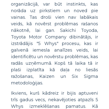
organizācijā, var būt instinkts, kas
norāda uz pirkstiem un noved pie
vainas. Tas droši vien nav labākais
veids, kā novērst problēmas rašanos
nākotnē, lai gan. Sakichi Toyoda,
Toyota Motor Company dibinātājs, ir
izstrādājis "5 Whys" procesu, kas ir
galvenā iemesla analīzes veids, lai
identificētu un novērstu problēmas, kas
radās uzņēmumā. Kopš tā laika tā ir
plaši izplatīta kā daļa no liesās
ražošanas, Kaizen un Six Sigma
metodoloģijas.
Ikviens, kurš kādreiz ir bijis aptuveni
trīs gadus vecs, nekavējoties atpazīs 5
Whys izmeklēšanas pamatus. Kā