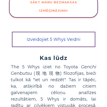
SĀKT MANU BEZMAKSAS
IZMĒĢINĀJUMU
Izveidojiet 5 Whys Veidni
Kas lūdz
The 5 Whys iziet no Toyota
Genchi
Genbutsu
(現 地 現 物) filozofijas, bieži
tulkot kā "iet un redzēt". Tas ir tāpēc,
ka, atšķirībā no dažiem citiem
galvenajiem cēloņu analīzes
rezultātiem, 5 Whys ir domāts, lai
radītu ar cilvēkiem vistuvāk procesā.