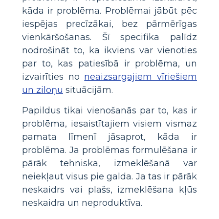
kāda ir problēma. Problēmai jābūt pēc
iespējas precīzākai, bez pārmērīgas
vienkāršošanas. Šī specifika palīdz
nodrošināt to, ka ikviens var vienoties
par to, kas patiesībā ir problēma, un
izvairīties no
neaizsargajiem vīriešiem
un ziloņu
situācijām.
Papildus tikai vienošanās par to, kas ir
problēma, iesaistītajiem visiem vismaz
pamata līmenī jāsaprot, kāda ir
problēma. Ja problēmas formulēšana ir
pārāk tehniska, izmeklēšanā var
neiekļaut visus pie galda. Ja tas ir pārāk
neskaidrs vai plašs, izmeklēšana kļūs
neskaidra un neproduktīva.