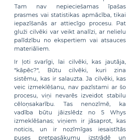
Tam nav nepieciešamas īpašas
prasmes vai statistikas apmācība, tikai
iepazīšanās ar attiecīgo procesu. Pat
gluži cilvēki var veikt analīzi, ar nelielu
palīdzību no ekspertiem vai atsauces
materiāliem.
Ir ļoti svarīgi, lai cilvēki, kas jautāja,
"kāpēc?", Būtu cilvēki, kuri zina
sistēmu, kas ir salauzta. Ja cilvēki, kas
veic izmeklēšanu, nav pazīstami ar šo
procesu, viņi nevarēs izveidot stabilu
cēloņsakarību. Tas nenozīmē, ka
vadība būtu jāizslēdz no 5 Whys
izmeklēšanas; viņiem ir jāsaprot, kas
noticis, un ir nozīmīgas iesaistītās
puses pretpasākumu izstrādē un