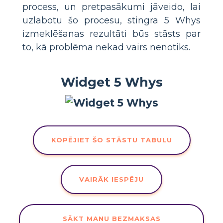
process, un pretpasākumi jāveido, lai
uzlabotu šo procesu, stingra 5 Whys
izmeklēšanas rezultāti būs stāsts par
to, kā problēma nekad vairs nenotiks.
Widget 5 Whys
KOPĒJIET ŠO STĀSTU TABULU
VAIRĀK IESPĒJU
SĀKT MANU BEZMAKSAS