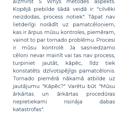
aizmirst 5 Whys metodes aspekts.
Kopējā piebilde šādā veidā ir: "cilvēki
neizdodas, process notiek". Tāpat nav
lietderīgi norādīt uz pamatcēloņiem,
kas ir ārpus mūsu kontroles, piemēram,
vainot to par tornado problēmu. Procesi
ir mūsu kontrolē. Ja sasniedzamo
cēloni nevar mainīt vai tas nav process,
turpiniet jautāt, kāpēc, līdz tiek
konstatēts dzīvotspējīgs pamatcēlonis.
Tornado piemērā nākamā atbilde uz
jautājumu "Kāpēc?" Varētu būt "Mūsu
ārkārtas un ārkārtas procedūras
nepietiekami risināja dabas
katastrofas".