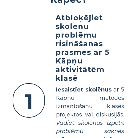
Atbloķējiet
skolēnu
problēmu
risināšanas
prasmes ar 5
Kāpņu
aktivitātēm
klasē
Iesaistiet skolēnus
ar 5
1
Kāpņu metodes
izmantošanu klases
projektos vai diskusijās.
Vadiet skolēnus izpētīt
problēmu saknes