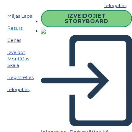
Ielogoties
IZVEIDOJIET
Mājas Lapa
STORYBOARD
Resursi
Cenas
Izveidot
Montāžas
Skala
Reģistrēties
Ielogoties