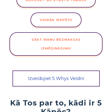
KOPĒJIET ŠO STĀSTU TABULU
VAIRĀK IESPĒJU
SĀKT MANU BEZMAKSAS
IZMĒĢINĀJUMU
Izveidojiet 5 Whys Veidni
Kā Tos par to, kādi ir 5
Kāpēc?