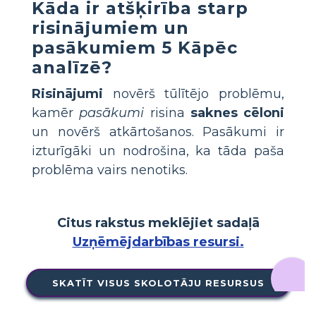
Kāda ir atšķirība starp
risinājumiem un
pasākumiem 5 Kāpēc
analīzē?
Risinājumi
novērš tūlītējo problēmu,
kamēr
pasākumi
risina
saknes cēloni
un novērš atkārtošanos. Pasākumi ir
izturīgāki un nodrošina, ka tāda paša
problēma vairs nenotiks.
Citus rakstus meklējiet sadaļā
Uzņēmējdarbības resursi.
SKATĪT VISUS SKOLOTĀJU RESURSUS