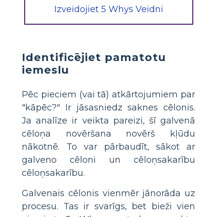
Izveidojiet 5 Whys Veidni
Identificējiet pamatotu
iemeslu
Pēc pieciem (vai tā) atkārtojumiem par
"kāpēc?" Ir jāsasniedz saknes cēlonis.
Ja analīze ir veikta pareizi, šī galvenā
cēloņa novēršana novērš kļūdu
nākotnē. To var pārbaudīt, sākot ar
galveno cēloni un cēloņsakarību
cēloņsakarību.
Galvenais cēlonis vienmēr jānorāda uz
procesu. Tas ir svarīgs, bet bieži vien