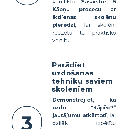
konfliktu.
Sasaistiet 5
Kāpņu procesu ar
ikdienas skolēnu
pieredzi
, lai skolēni
redzētu tā praktisko
vērtību.
Parādiet
uzdošanas
tehniku saviem
skolēniem
Demonstrējiet, kā
uzdot “Kāpēc?”
3
jautājumu atkārtoti
, lai
dziļāk izpētītu