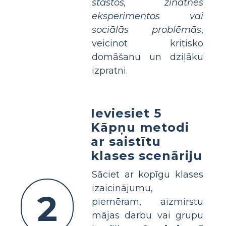
stāstos, zinātnes
eksperimentos vai
sociālās problēmās
,
veicinot kritisko
domāšanu un dziļāku
izpratni.
Ieviesiet 5
Kāpņu metodi
ar saistītu
klases scenāriju
Sāciet ar kopīgu klases
izaicinājumu,
2
piemēram, aizmirstu
mājas darbu vai grupu