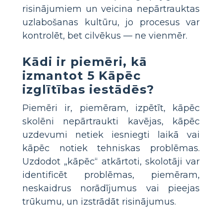
risinājumiem un veicina nepārtrauktas
uzlabošanas kultūru, jo procesus var
kontrolēt, bet cilvēkus — ne vienmēr.
Kādi ir piemēri, kā
izmantot 5 Kāpēc
izglītības iestādēs?
Piemēri ir, piemēram, izpētīt, kāpēc
skolēni nepārtraukti kavējas, kāpēc
uzdevumi netiek iesniegti laikā vai
kāpēc notiek tehniskas problēmas.
Uzdodot „kāpēc“ atkārtoti, skolotāji var
identificēt problēmas, piemēram,
neskaidrus norādījumus vai pieejas
trūkumu, un izstrādāt risinājumus.