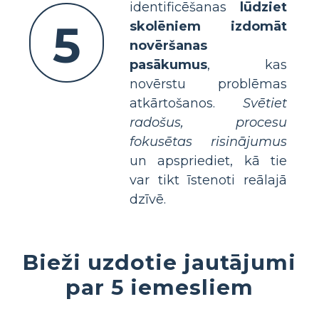
identificēšanas
lūdziet
5
skolēniem izdomāt
novēršanas
pasākumus
, kas
novērstu problēmas
atkārtošanos.
Svētiet
radošus, procesu
fokusētas risinājumus
un apspriediet, kā tie
var tikt īstenoti reālajā
dzīvē.
Bieži uzdotie jautājumi
par 5 iemesliem