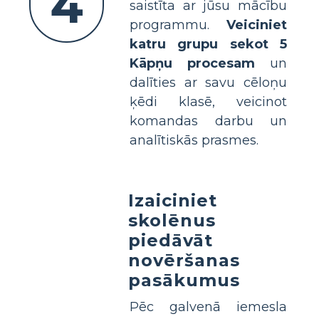
4
saistīta ar jūsu mācību
programmu.
Veiciniet
katru grupu sekot 5
Kāpņu procesam
un
dalīties ar savu cēloņu
ķēdi klasē, veicinot
komandas darbu un
analītiskās prasmes.
Izaiciniet
skolēnus
piedāvāt
novēršanas
pasākumus
Pēc galvenā iemesla