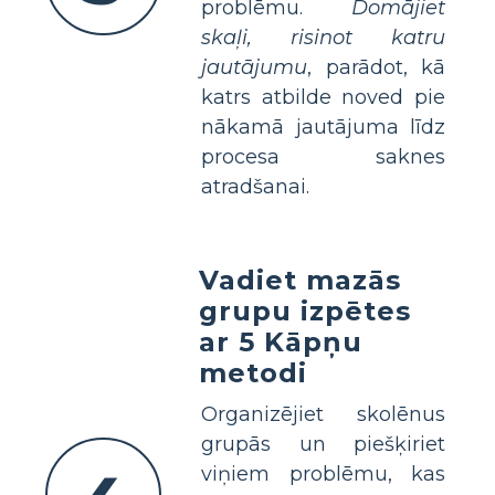
problēmu.
Domājiet
skaļi, risinot katru
jautājumu
, parādot, kā
katrs atbilde noved pie
nākamā jautājuma līdz
procesa saknes
atradšanai.
Vadiet mazās
grupu izpētes
ar 5 Kāpņu
metodi
Organizējiet skolēnus
grupās un piešķiriet
viņiem problēmu, kas