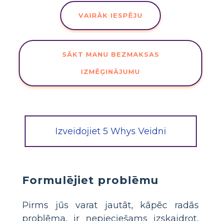
VAIRĀK IESPĒJU
SĀKT MANU BEZMAKSAS
IZMĒĢINĀJUMU
Izveidojiet 5 Whys Veidni
Formulējiet problēmu
Pirms jūs varat jautāt, kāpēc radās
problēma, ir nepieciešams izskaidrot,