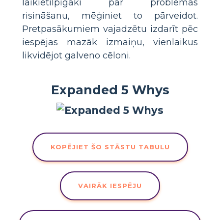
laikietilpīgāki par problēmas
risināšanu, mēģiniet to pārveidot.
Pretpasākumiem vajadzētu izdarīt pēc
iespējas mazāk izmaiņu, vienlaikus
likvidējot galveno cēloni.
Expanded 5 Whys
KOPĒJIET ŠO STĀSTU TABULU
VAIRĀK IESPĒJU