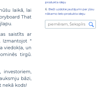
produkta ideju
Bieži uzdotie jautājumi par jūsu
ūšu laikā, lai
nākamo lielo produkta ideju
Storyboard That
jlapu.
s saistīts ar
. Izmantojot "
ta viedokļa, un
ominēs tirgū.
 investoriem,
sauksmju bāzi,
t nekā kods!