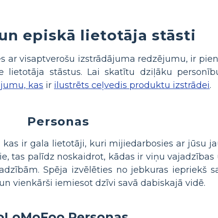
n episkā lietotāja stāsti
 ar visaptverošu izstrādājuma redzējumu, ir pienā
lietotāja stāstus. Lai skatītu dziļāku personīb
jumu, kas
ir
ilustrēts ceļvedis produktu izstrādei
.
Personas
, kas ir gala lietotāji, kuri mijiedarbosies ar jūsu 
mie, tas palīdz noskaidrot, kādas ir viņu vajadzība
dzībām. Spēja izvēlēties no jebkuras iepriekš 
un vienkārši iemiesot dzīvi savā dabiskajā vidē.
oLoMoFoo Personas