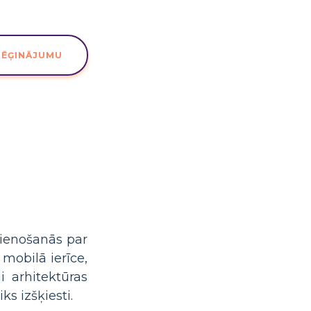
MĒĢINĀJUMU
vienošanās par
 mobilā ierīce,
i arhitektūras
ks izšķiesti.