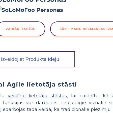
VAIRĀK IESPĒJU
SĀKT MANU BEZMAKSAS IZ
Izveidojiet Produkta Ideju
l Agile lietotāja stāsti
uālu
veiklīgu lietotāju stāstus,
lai parādītu, kā 
unkcijas var darboties. Iespaidīgie vizuālie st
darbojas tādā veidā, ka tradicionālie piezīmju li