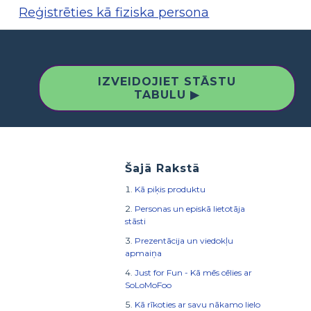
Reģistrēties kā fiziska persona
IZVEIDOJIET STĀSTU
TABULU ▶
Šajā Rakstā
Kā piķis produktu
Personas un episkā lietotāja
stāsti
Prezentācija un viedokļu
apmaiņa
Just for Fun - Kā mēs cēlies ar
SoLoMoFoo
Kā rīkoties ar savu nākamo lielo