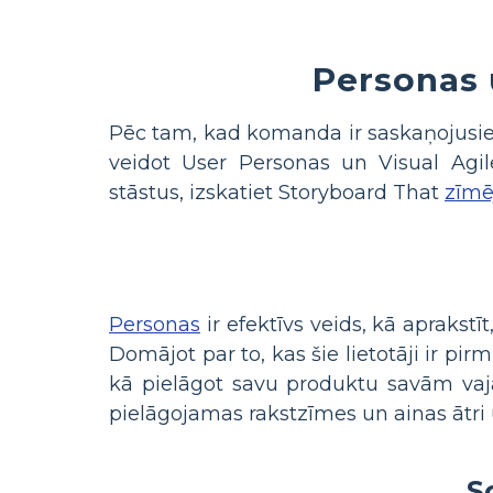
Personas u
Pēc tam, kad komanda ir saskaņojusies
veidot User Personas un Visual Agile 
stāstus, izskatiet Storyboard That
zīmē
Personas
ir efektīvs veids, kā aprakstīt
Domājot par to, kas šie lietotāji ir pir
kā pielāgot savu produktu savām vaja
pielāgojamas rakstzīmes un ainas ātri 
S