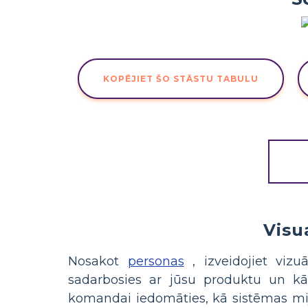
KOPĒJIET ŠO STĀSTU TABULU
Visua
Nosakot
personas
, izveidojiet viz
sadarbosies ar jūsu produktu un kā f
komandai iedomāties, kā sistēmas mijie