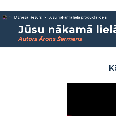
Biznesa Resursi
Jūsu nākamā lielā produkta ideja
Jūsu nākamā liel
Autors Ārons Šermens
K