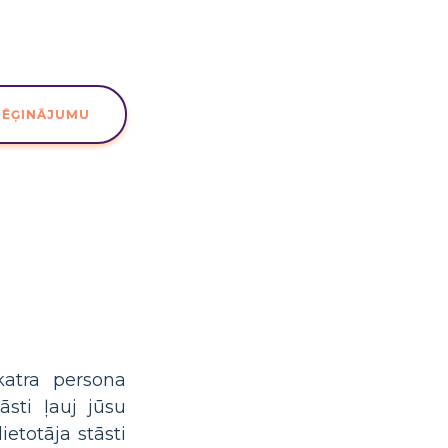
MĒĢINĀJUMU
katra persona
āsti ļauj jūsu
etotāja stāsti