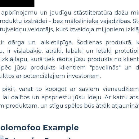
apbrīnojamu un jaudīgu stāstliteratūra dažu min
 produktu izstrādei - bez mākslinieka vajadzības. 
tujveidņu veidotājs, kurš izveidoja miljoniem izklā
 dārga un laikietilpīga. Šodienas produktā, ka
ir vislabākie, ātrāki, labāki un lētāki prototipi
 izklājlapu, kurā tiek rādīts jūsu produkts no klien
āpēc jūsu produkts klientiem "pavelinās" un d
 tiktos ar potenciālajiem investoriem.
 piķi", varat to kopīgot ar saviem vienaudžiem,
i dalītos un apspriestu jūsu ideju. Ar katru at
 produktam, un stīgu spēles būs ātrāk atjauninā
Solomofoo Example