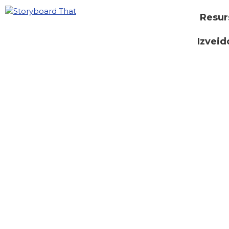
Resur
Izveid