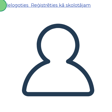
Ielogoties
Reģistrēties kā skolotājam
D