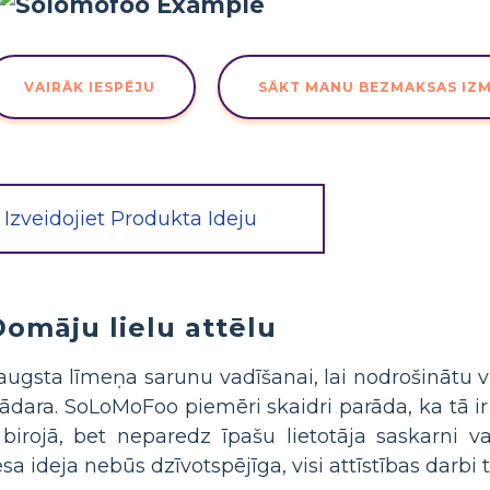
VAIRĀK IESPĒJU
SĀKT MANU BEZMAKSAS IZ
Izveidojiet Produkta Ideju
Domāju lielu attēlu
 augsta līmeņa sarunu vadīšanai, lai nodrošinātu 
jādara. SoLoMoFoo piemēri skaidri parāda, ka tā ir
irojā, bet neparedz īpašu lietotāja saskarni va
 ideja nebūs dzīvotspējīga, visi attīstības darbi ti