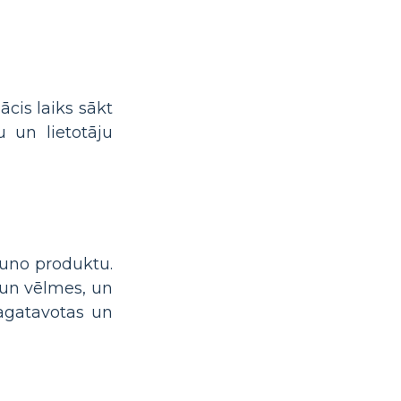
cis laiks sākt
u un lietotāju
jauno produktu.
s un vēlmes, un
sagatavotas un