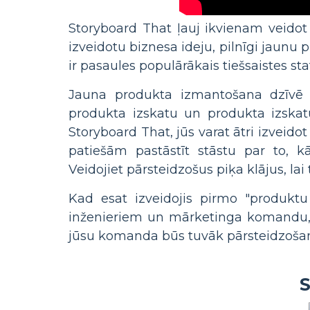
Storyboard That ļauj ikvienam veidot 
izveidotu biznesa ideju, pilnīgi jaunu
ir pasaules populārākais tiešsaistes sta
Jauna produkta izmantošana dzīvē ir
produkta izskatu un produkta izskatu, 
Storyboard That, jūs varat ātri izveidot
patiešām pastāstīt stāstu par to, k
Veidojiet pārsteidzošus piķa klājus, lai
Kad esat izveidojis pirmo "produktu
inženieriem un mārketinga komandu, la
jūsu komanda būs tuvāk pārsteidzošam