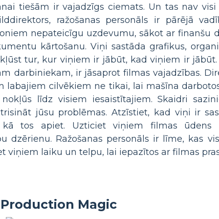
nai tiešām ir vajadzīgs ciemats. Un tas nav vis
pilddirektors, ražošanas personāls ir pārējā vadī
ljoniem nepateicīgu uzdevumu, sākot ar finanšu 
kumentu kārtošanu. Viņi sastāda grafikus, organ
kļūst tur, kur viņiem ir jābūt, kad viņiem ir jābūt
 darbiniekam, ir jāsaprot filmas vajadzības. Dire
iem labajiem cilvēkiem ne tikai, lai mašīna darbot
 nokļūs līdz visiem iesaistītajiem. Skaidri sazin
trisināt jūsu problēmas. Atzīstiet, kad viņi ir sa
, kā tos apiet. Uzticiet viņiem filmas ūden
abu dzērienu. Ražošanas personāls ir līme, kas vi
 viņiem laiku un telpu, lai iepazītos ar filmas pra
Production Magic