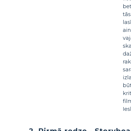
bet
tā
la
ain
va
ska
da
rak
sar
izl
bū
kri
fil
Ies
2. Pirmā redze - Storybo