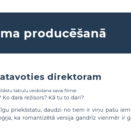
loma producēšanā
atavoties direktoram
 Ko dara režisors? Kā tu to dari?
īgu priekšstatu, daudzi no tiem ir viņu pašu iemū
oģija, ka romantizētā versija gandrīz vienmēr ir g