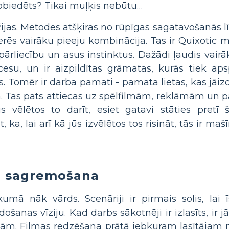
nobiedēts? Tikai muļķis nebūtu…
žijas. Metodes atšķiras no rūpīgas sagatavošanās lī
derēs vairāku pieeju kombinācija. Tas ir Quixotic 
pārliecību un asus instinktus. Dažādi ļaudis vairā
su, un ir aizpildītas grāmatas, kurās tiek apspr
es. Tomēr ir darba pamati - pamata lietas, kas jāi
. Tas pats attiecas uz spēlfilmām, reklāmām un 
 vēlētos to darīt, esiet gatavi stāties pretī 
a, lai arī kā jūs izvēlētos tos risināt, tās ir maš
un sagremošana
umā nāk vārds. Scenāriji ir pirmais solis, lai 
došanas vīziju. Kad darbs sākotnēji ir izlasīts, ir
tām. Filmas redzēšana prātā jebkuram lasītājam n