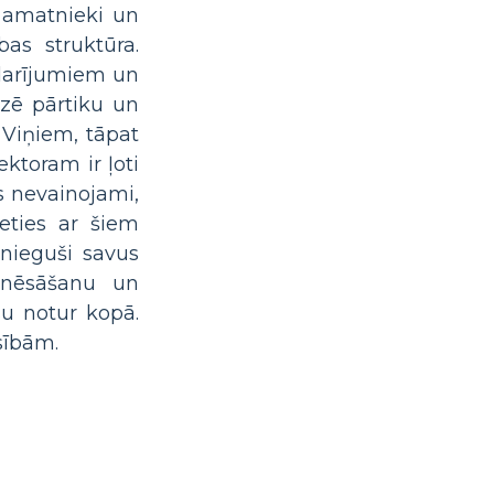
i amatnieki un
bas struktūra.
darījumiem un
izē pārtiku un
. Viņiem, tāpat
ktoram ir ļoti
os nevainojami,
ieties ar šiem
snieguši savus
s nēsāšanu un
su notur kopā.
sībām.