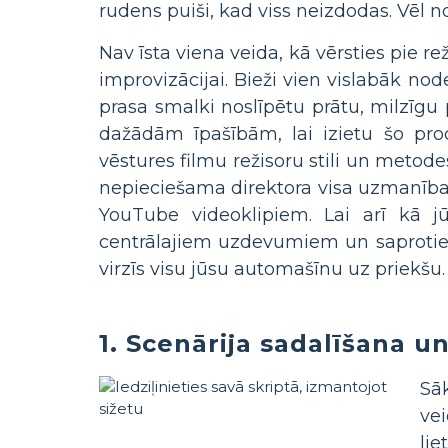
rudens puiši, kad viss neizdodas. Vēl 
Nav īsta viena veida, kā vērsties pie re
improvizācijai. Bieži vien vislabāk no
prasa smalki noslīpētu prātu, milzīgu 
dažādām īpašībām, lai izietu šo proce
vēstures filmu režisoru stili un metod
nepieciešama direktora visa uzmanība
YouTube videoklipiem. Lai arī kā jūs
centrālajiem uzdevumiem un saprotiet, k
virzīs visu jūsu automašīnu uz priekšu.
1. Scenārija sadalīšana 
Sāk
vei
lie