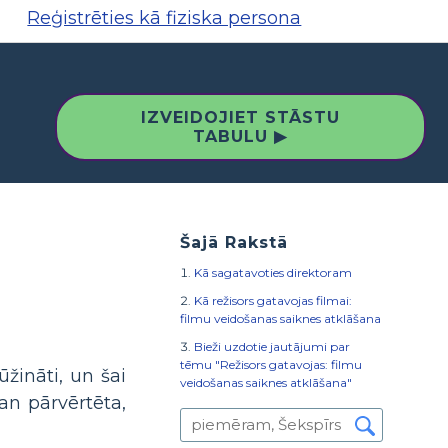
Reģistrēties kā fiziska persona
IZVEIDOJIET STĀSTU
TABULU ▶
Šajā Rakstā
Kā sagatavoties direktoram
Kā režisors gatavojas filmai:
filmu veidošanas saiknes atklāšana
Bieži uzdotie jautājumi par
tēmu "Režisors gatavojas: filmu
žināti, un šai
veidošanas saiknes atklāšana"
an pārvērtēta,