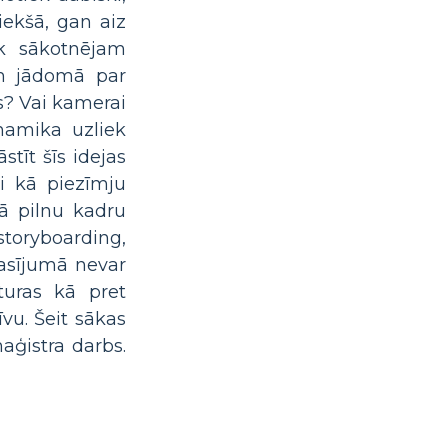
iekšā, gan aiz
ek sākotnējam
am jādomā par
s? Vai kamerai
namika uzliek
tīt šīs idejas
gi kā piezīmju
kā pilnu kadru
storyboarding,
lasījumā nevar
zturas kā pret
īvu. Šeit sākas
aģistra darbs.