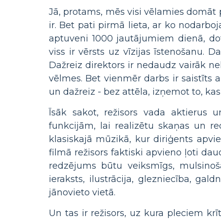
Jā, protams, mēs visi vēlamies domāt p
ir. Bet pati pirmā lieta, ar ko nodarboja
aptuveni 1000 jautājumiem dienā, do
viss ir vērsts uz vīzijas īstenošanu.
Dažreiz direktors ir nedaudz vairāk ne
vēlmes. Bet vienmēr darbs ir saistīts 
un dažreiz - bez attēla, izņemot to, kas
Īsāk sakot, režisors vada aktierus
funkcijām, lai realizētu skaņas un re
klasiskajā mūzikā, kur diriģents apvie
filmā režisors faktiski apvieno ļoti dau
redzējums būtu veiksmīgs, mulsinoša 
ieraksts, ilustrācija, glezniecība, gal
jānovieto vietā.
Un tas ir režisors, uz kura pleciem krīt