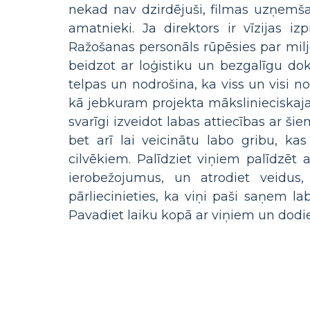
nekad nav dzirdējuši, filmas uzņemša
amatnieki. Ja direktors ir vīzijas iz
Ražošanas personāls rūpēsies par mi
beidzot ar loģistiku un bezgalīgu do
telpas un nodrošina, ka viss un visi no
kā jebkuram projekta mākslinieciskajam
svarīgi izveidot labas attiecības ar š
bet arī lai veicinātu labo gribu, kas
cilvēkiem. Palīdziet viņiem palīdzēt a
ierobežojumus, un atrodiet veidus
pārliecinieties, ka viņi paši saņem l
Pavadiet laiku kopā ar viņiem un dodiet