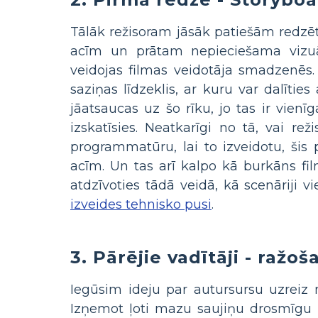
Tālāk režisoram jāsāk patiešām redzēt, 
acīm un prātam nepieciešama vizuāl
veidojas filmas veidotāja smadzenēs. S
saziņas līdzeklis, ar kuru var dalīti
jāatsaucas uz šo rīku, jo tas ir vienī
izskatīsies. Neatkarīgi no tā, vai re
programmatūru, lai to izveidotu, šis 
acīm. Un tas arī kalpo kā burkāns fi
atdzīvoties tādā veidā, kā scenāriji vi
izveides tehnisko pusi
.
3. Pārējie vadītāji - ražo
Iegūsim ideju par autursursu uzreiz
Izņemot ļoti mazu saujiņu drosmīgu 