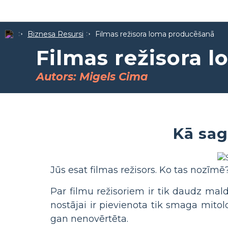
Biznesa Resursi
Filmas režisora loma producēšanā
Filmas režisora 
Autors: Migels Cima
Kā sag
Jūs esat filmas režisors. Ko tas nozīmē?
Par filmu režisoriem ir tik daudz mald
nostājai ir pievienota tik smaga mitol
gan nenovērtēta.