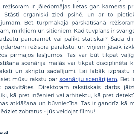
 režisoram ir jāiedomājas lietas gan kameras pr
s. Stāsti organiski zied psihē, un ar to pieti
sījumam. Bet turpmākajā pārskatīšanā režisor
ām, mirkļiem un sitieniem. Kad tuvplāns ir svarīg
jadzētu panoramēt vai palikt statiskai? Šāda di
ņdarbam režisora parakstu, un viņiem jāsāk izklās
žos pirmajos lasījumos. Tas var būt tikpat vaļī
stīšana scenārija malās vai tikpat disciplinēta 
aksti un skriptu sadalījumi. Lai labāk izprastu 
asiet mūsu rakstu par
scenāriju scenārijiem
. Bet 
t pasivitātes. Direktoram rakstiskais darbs jāi
tiķi, kā pret inženieri vai arhitektu, kā pret detekt
mas atklāšana un būvniecība. Tas ir gandrīz kā m
lēdziet zobratus - jūs veidojat filmu!
ard