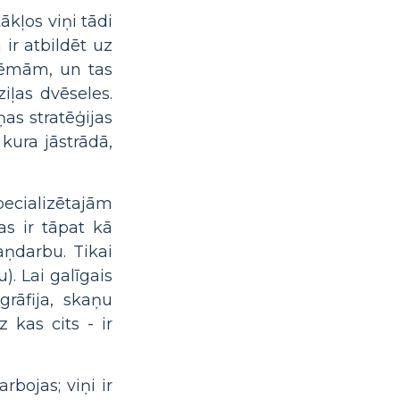
kļos viņi tādi
ir atbildēt uz
lēmām, un tas
iļas dvēseles.
as stratēģijas
kura jāstrādā,
ecializētajām
as ir tāpat kā
aņdarbu. Tikai
). Lai galīgais
grāfija, skaņu
z kas cits - ir
rbojas; viņi ir