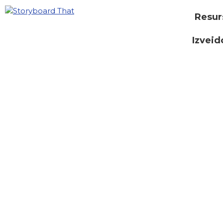
Resur
Izveid