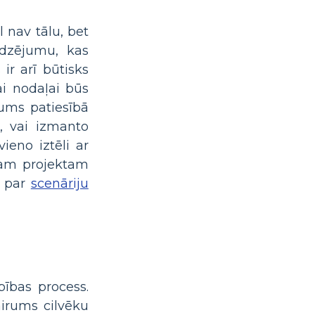
l nav tālu, bet
edzējumu, kas
ir arī būtisks
ai nodaļai būs
zums patiesībā
u, vai izmanto
ieno iztēli ar
isam projektam
k par
scenāriju
ības process.
irums cilvēku