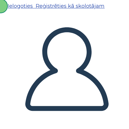
Ielogoties
Reģistrēties kā skolotājam
D