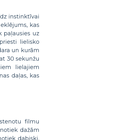
dz instinktīvai
meklējums, kas
k paļausies uz
iesti lielisko
zdara un kurām
pat 30 sekunžu
šiem lielajiem
īnas daļas, kas
īstenotu filmu
 jānotiek dažām
otiek dabiski,