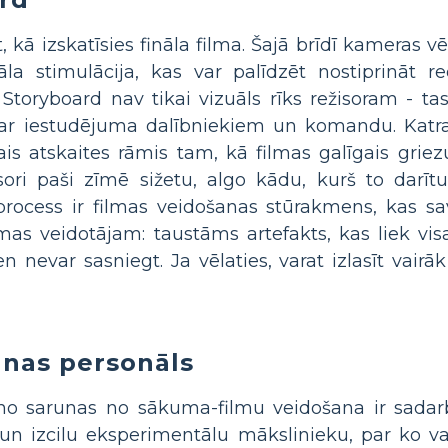
kā izskatīsies fināla filma. Šajā brīdī kameras vē
a stimulācija, kas var palīdzēt nostiprināt r
toryboard nav tikai vizuāls rīks režisoram - tas 
es ar iestudējuma dalībniekiem un komandu. Katr
gais atskaites rāmis tam, kā filmas galīgais grie
žisori paši zīmē sižetu, algo kādu, kurš to darīt
process ir filmas veidošanas stūrakmens, kas sav
lmas veidotājam: taustāms artefakts, kas liek v
en nevar sasniegt. Ja vēlaties, varat izlasīt vairā
šanas personāls
 no sarunas no sākuma-filmu veidošana ir sadarb
un izcilu eksperimentālu mākslinieku, par ko va