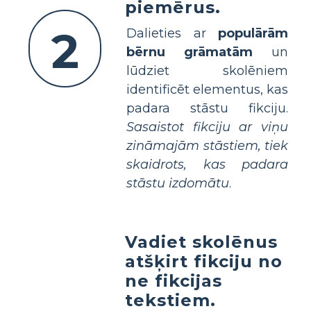
piemērus.
2
Dalieties ar
populārām
bērnu grāmatām
un
lūdziet skolēniem
identificēt elementus, kas
padara stāstu fikciju.
Sasaistot fikciju ar viņu
zināmajām stāstiem, tiek
skaidrots, kas padara
stāstu izdomātu
.
Vadiet skolēnus
atšķirt fikciju no
ne fikcijas
tekstiem.