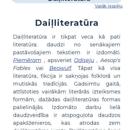
Vairāk Iespēju
Daiļliteratūra
Daiļliteratūra ir tikpat veca kā pati
literatūra; daudzi no senākajiem
pastāvošajiem tekstiem ir izdomāti.
Piemēram
, apsveriet
Odiseju
,
Aesop's
Fables
vai
Beowulf
. Tāpat kā visa
literatūra, fikcija ir sakņojas folklorā un
mutiskās tradīcijās. Gadsimtu gaitā,
attīstoties vairākām literārās izteiksmes
formām, dažādas daiļliteratūras formas
palielinājās. Izdomāto darbu lielā
daudzveidība ir atspoguļota daudzos
apakšženieros, kas atrodas zem