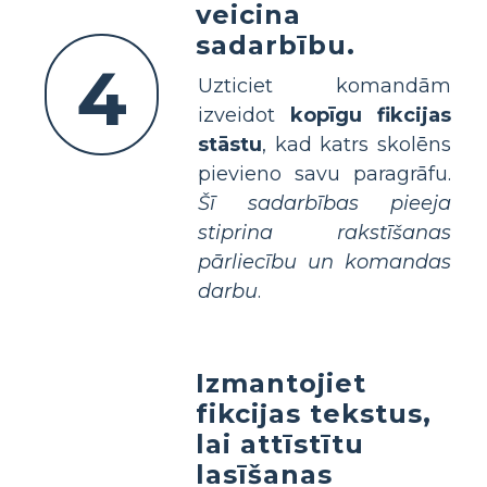
veicina
sadarbību.
4
Uzticiet komandām
izveidot
kopīgu fikcijas
stāstu
, kad katrs skolēns
pievieno savu paragrāfu.
Šī sadarbības pieeja
stiprina rakstīšanas
pārliecību un komandas
darbu
.
Izmantojiet
fikcijas tekstus,
lai attīstītu
lasīšanas