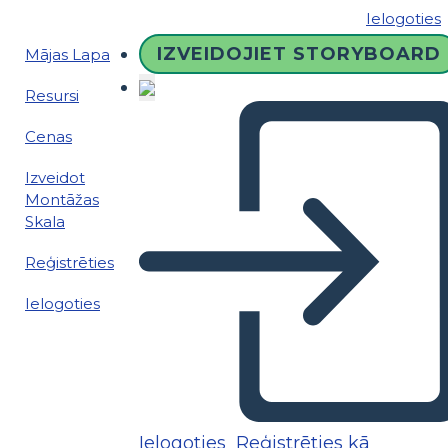
Ielogoties
IZVEIDOJIET STORYBOARD
Mājas Lapa
Resursi
Cenas
Izveidot
Montāžas
Skala
Reģistrēties
Ielogoties
Ielogoties
Reģistrēties kā