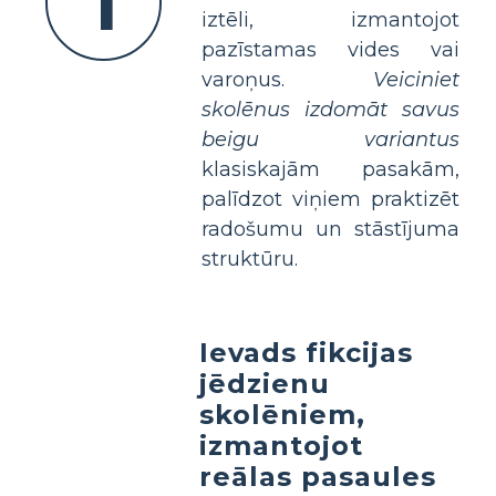
1
iztēli, izmantojot
pazīstamas vides vai
varoņus.
Veiciniet
skolēnus izdomāt savus
beigu variantus
klasiskajām pasakām,
palīdzot viņiem praktizēt
radošumu un stāstījuma
struktūru.
Ievads fikcijas
jēdzienu
skolēniem,
izmantojot
reālas pasaules