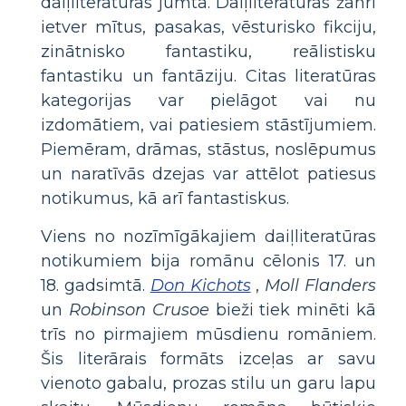
daiļliteratūras jumta. Daiļliteratūras žanri
ietver mītus, pasakas, vēsturisko fikciju,
zinātnisko fantastiku, reālistisku
fantastiku un fantāziju. Citas literatūras
kategorijas var pielāgot vai nu
izdomātiem, vai patiesiem stāstījumiem.
Piemēram, drāmas, stāstus, noslēpumus
un naratīvās dzejas var attēlot patiesus
notikumus, kā arī fantastiskus.
Viens no nozīmīgākajiem daiļliteratūras
notikumiem bija romānu cēlonis 17. un
18. gadsimtā.
Don Kichots
,
Moll Flanders
un
Robinson Crusoe
bieži tiek minēti kā
trīs no pirmajiem mūsdienu romāniem.
Šis literārais formāts izceļas ar savu
vienoto gabalu, prozas stilu un garu lapu