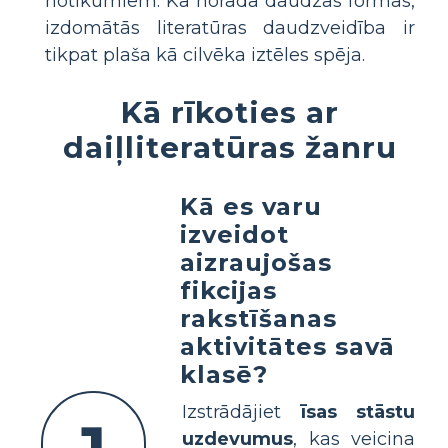
notikumiem. Kā norāda daudzās formās,
izdomātās literatūras daudzveidība ir
tikpat plaša kā cilvēka iztēles spēja.
Kā rīkoties ar
daiļliteratūras žanru
Kā es varu
izveidot
aizraujošas
fikcijas
rakstīšanas
aktivitātes savā
klasē?
Izstrādājiet
īsas stāstu
uzdevumus
, kas veicina