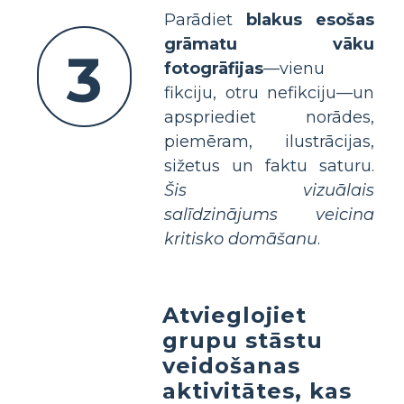
Parādiet
blakus esošas
grāmatu vāku
3
fotogrāfijas
—vienu
fikciju, otru nefikciju—un
apspriediet norādes,
piemēram, ilustrācijas,
sižetus un faktu saturu.
Šis vizuālais
salīdzinājums veicina
kritisko domāšanu
.
Atvieglojiet
grupu stāstu
veidošanas
aktivitātes, kas