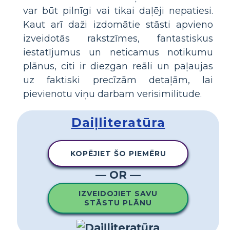
var būt pilnīgi vai tikai daļēji nepatiesi.
Kaut arī daži izdomātie stāsti apvieno
izveidotās rakstzīmes, fantastiskus
iestatījumus un neticamus notikumu
plānus, citi ir diezgan reāli un paļaujas
uz faktiski precīzām detaļām, lai
pievienotu viņu darbam verisimilitude.
Daiļliteratūra
KOPĒJIET ŠO PIEMĒRU
— OR —
IZVEIDOJIET SAVU
STĀSTU PLĀNU