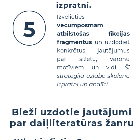
izpratni.
Izvēlieties
5
vecumposmam
atbilstošas fikcijas
fragmentus
un uzdodiet
konkrētus jautājumus
par sižetu, varoņu
motīviem un vidi.
Šī
stratēģija uzlabo skolēnu
izpratni un analīzi
.
Bieži uzdotie jautājumi
par daiļliteratūras žanru