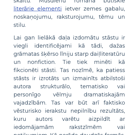
skaitu. Mūsdienu romāna būtiskie
literārie elementi
ietver zemes gabalu,
noskaņojumu, raksturojumu, tēmu un
stilu.
Lai gan lielākā daļa izdomātu stāstu ir
viegli identificējami kā tādi, dažas
grāmatas šķērso līniju starp daiļliteratūru
un nonfiction. Tie tiek minēti kā
fikcionēti stāsti. Tas nozīmē, ka patiess
stāsts ir izrotāts un izmainīts atbilstoši
autora strukturālo, tematisko vai
personīgo vēlmju dramatiskajām
vajadzībām. Tas var būt arī faktisko
vēsturisko ierakstu nepilnību rezultāts,
kuru autors varētu aizpildīt ar
iedomājamām rakstzīmēm vai