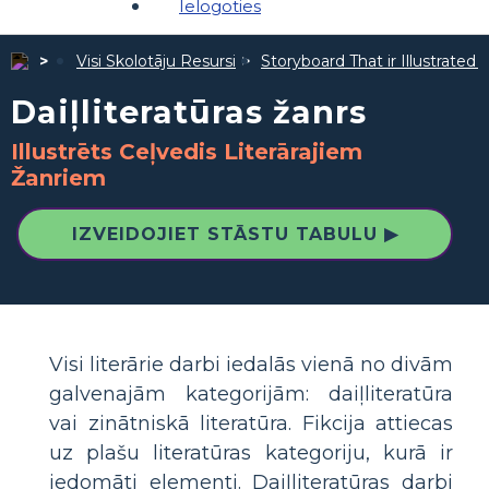
Ielogoties
Visi Skolotāju Resursi
Storyboard That ir Illustrated 
Daiļliteratūras žanrs
Illustrēts Ceļvedis Literārajiem
Žanriem
IZVEIDOJIET STĀSTU TABULU ▶
Visi literārie darbi iedalās vienā no divām
galvenajām kategorijām: daiļliteratūra
vai zinātniskā literatūra. Fikcija attiecas
uz plašu literatūras kategoriju, kurā ir
iedomāti elementi. Daiļliteratūras darbi