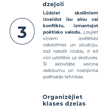
dzejoli
Lūdziet skolēniem
izveidot īsu ainu vai
3
konfliktu, izmantojot
poētisko valodu.
Ļaujiet
viņiem izvēlēties
rakstzīmes un situāciju,
tad rakstīt rindas, it kā
viņi uzstātos uz skatuves.
Šī aktivitāte veicina
radošumu un nostiprina
poētiskās tehnikas.
Organizējiet
klases dzejas