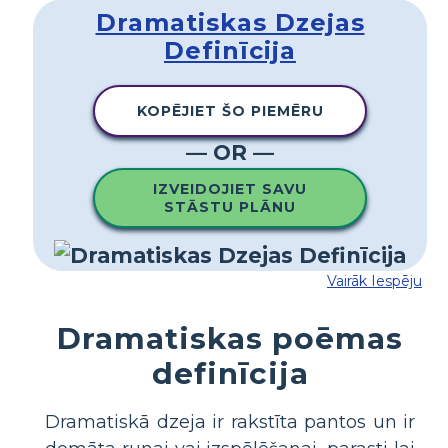
Dramatiskas Dzejas
Definīcija
KOPĒJIET ŠO PIEMĒRU
— OR —
IZVEIDOJIET SAVU
STĀSTU PLĀNU
Vairāk Iespēju
Dramatiskas poēmas
definīcija
Dramatiskā dzeja ir rakstīta pantos un ir