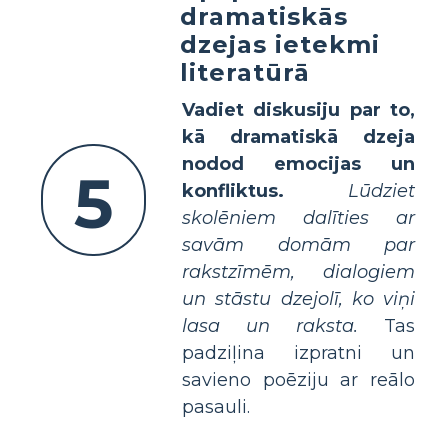
dramatiskās
dzejas ietekmi
literatūrā
Vadiet diskusiju par to,
kā dramatiskā dzeja
nodod emocijas un
5
konfliktus.
Lūdziet
skolēniem dalīties ar
savām domām par
rakstzīmēm, dialogiem
un stāstu dzejolī, ko viņi
lasa un raksta.
Tas
padziļina izpratni un
savieno poēziju ar reālo
pasauli.