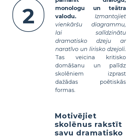
2
monologu un teātra
valodu.
Izmantojiet
vienkāršu diagrammu,
lai salīdzinātu
dramatisko dzeju ar
naratīvo un lirisko dzejoli.
Tas veicina kritisko
domāšanu un palīdz
skolēniem izprast
dažādas poētiskās
formas.
Motivējiet
skolēnus rakstīt
savu dramatisko