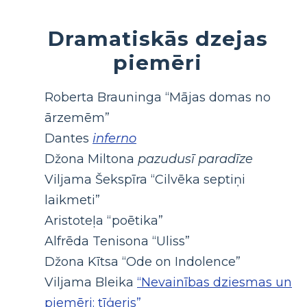
Dramatiskās dzejas
piemēri
Roberta Brauninga “Mājas domas no
ārzemēm”
Dantes
inferno
Džona Miltona
pazudusī paradīze
Viljama Šekspīra “Cilvēka septiņi
laikmeti”
Aristoteļa “poētika”
Alfrēda Tenisona “Uliss”
Džona Kītsa “Ode on Indolence”
Viljama Bleika
“Nevainības dziesmas un
piemēri: tīģeris”