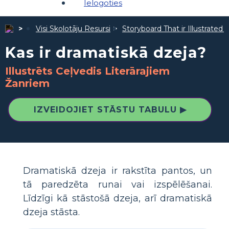
Ielogoties
Visi Skolotāju Resursi
Storyboard That ir Illustrated 
Kas ir dramatiskā dzeja?
Illustrēts Ceļvedis Literārajiem
Žanriem
IZVEIDOJIET STĀSTU TABULU ▶
Dramatiskā dzeja ir rakstīta pantos, un
tā paredzēta runai vai izspēlēšanai.
Līdzīgi kā stāstošā dzeja, arī dramatiskā
dzeja stāsta.