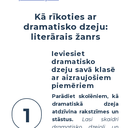
Kā rīkoties ar
dramatisko dzeju:
literārais žanrs
Ieviesiet
dramatisko
dzeju savā klasē
ar aizraujošiem
piemēriem
Parādiet skolēniem, kā
dramatiskā dzeja
1
atdzīvina rakstzīmes un
stāstus.
Lasi skaidri
dramatisko dzejoli un