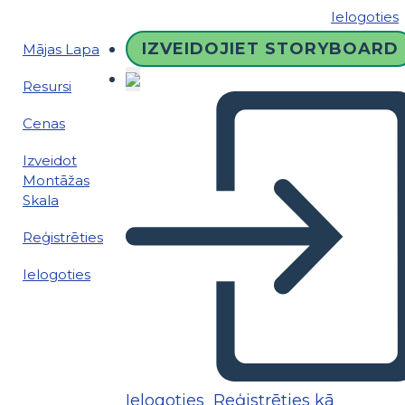
Ielogoties
IZVEIDOJIET STORYBOARD
Mājas Lapa
Resursi
Cenas
Izveidot
Montāžas
Skala
Reģistrēties
Ielogoties
Ielogoties
Reģistrēties kā