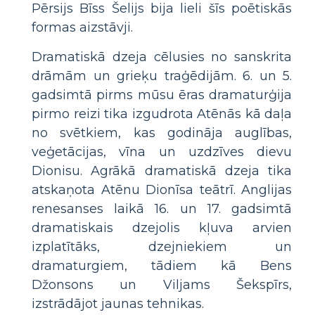
Pērsijs Bīss Šelijs bija lieli šīs poētiskās
formas aizstāvji.
Dramatiskā dzeja cēlusies no sanskrita
drāmām un grieķu traģēdijām. 6. un 5.
gadsimtā pirms mūsu ēras dramaturģija
pirmo reizi tika izgudrota Atēnās kā daļa
no svētkiem, kas godināja auglības,
veģetācijas, vīna un uzdzīves dievu
Dionisu. Agrākā dramatiskā dzeja tika
atskaņota Atēnu Dionīsa teātrī. Anglijas
renesanses laikā 16. un 17. gadsimtā
dramatiskais dzejolis kļuva arvien
izplatītāks, dzejniekiem un
dramaturgiem, tādiem kā Bens
Džonsons un Viljams Šekspīrs,
izstrādājot jaunas tehnikas.