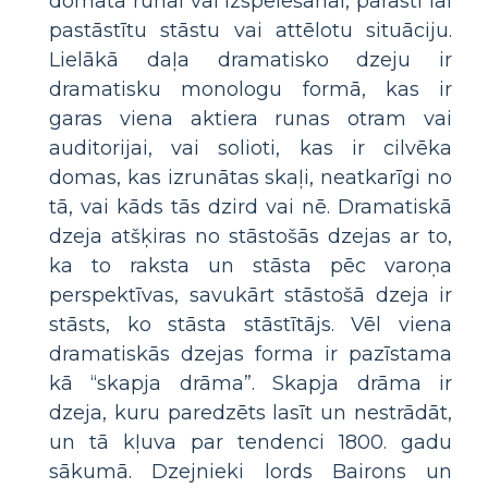
domāta runai vai izspēlēšanai, parasti lai
pastāstītu stāstu vai attēlotu situāciju.
Lielākā daļa dramatisko dzeju ir
dramatisku monologu formā, kas ir
garas viena aktiera runas otram vai
auditorijai, vai solioti, kas ir cilvēka
domas, kas izrunātas skaļi, neatkarīgi no
tā, vai kāds tās dzird vai nē. Dramatiskā
dzeja atšķiras no stāstošās dzejas ar to,
ka to raksta un stāsta pēc varoņa
perspektīvas, savukārt stāstošā dzeja ir
stāsts, ko stāsta stāstītājs. Vēl viena
dramatiskās dzejas forma ir pazīstama
kā “skapja drāma”. Skapja drāma ir
dzeja, kuru paredzēts lasīt un nestrādāt,
un tā kļuva par tendenci 1800. gadu
sākumā. Dzejnieki lords Bairons un