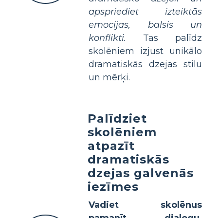
apspriediet izteiktās
emocijas, balsis un
konflikti.
Tas palīdz
skolēniem izjust unikālo
dramatiskās dzejas stilu
un mērķi.
Palīdziet
skolēniem
atpazīt
dramatiskās
dzejas galvenās
iezīmes
Vadiet skolēnus
pamanīt dialogu,