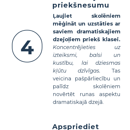
priekšnesumu
Ļaujiet skolēniem
mēģināt un uzstāties ar
saviem dramatiskajiem
4
dzejoļiem priekš klasei.
Koncentrējieties uz
izteiksmi, balsi un
kustību, lai dziesmas
kļūtu dzīvīgas.
Tas
veicina pašpārliecību un
palīdz skolēniem
novērtēt runas aspektu
dramatiskajā dzejā.
Apspriediet