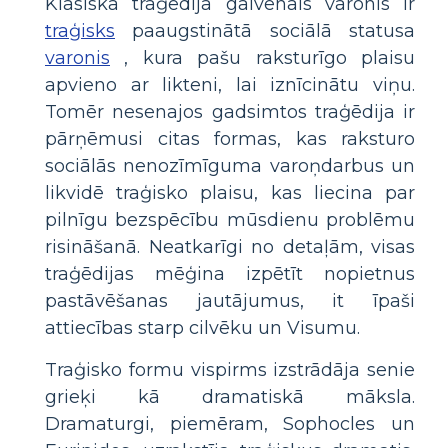
Klasiskā traģēdijā galvenais varonis ir
traģisks
paaugstinātā sociālā statusa
varonis
, kura pašu raksturīgo plaisu
apvieno ar likteni, lai iznīcinātu viņu.
Tomēr nesenajos gadsimtos traģēdija ir
pārņēmusi citas formas, kas raksturo
sociālās nenozīmīguma varoņdarbus un
likvidē traģisko plaisu, kas liecina par
pilnīgu bezspēcību mūsdienu problēmu
risināšanā. Neatkarīgi no detaļām, visas
traģēdijas mēģina izpētīt nopietnus
pastāvēšanas jautājumus, it īpaši
attiecības starp cilvēku un Visumu.
Traģisko formu vispirms izstrādāja senie
grieķi kā dramatiskā māksla.
Dramaturgi, piemēram, Sophocles un