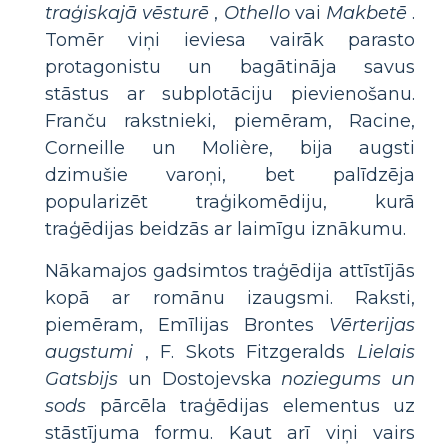
traģiskajā vēsturē
,
Othello
vai
Makbetē
.
Tomēr viņi ieviesa vairāk parasto
protagonistu un bagātināja savus
stāstus ar subplotāciju pievienošanu.
Franču rakstnieki, piemēram, Racine,
Corneille un Molière, bija augsti
dzimušie varoņi, bet palīdzēja
popularizēt traģikomēdiju, kurā
traģēdijas beidzās ar laimīgu iznākumu.
Nākamajos gadsimtos traģēdija attīstījās
kopā ar romānu izaugsmi. Raksti,
piemēram, Emīlijas Brontes
Vērterijas
augstumi
, F. Skots Fitzgeralds
Lielais
Gatsbijs
un Dostojevska
noziegums un
sods
pārcēla traģēdijas elementus uz
stāstījuma formu. Kaut arī viņi vairs