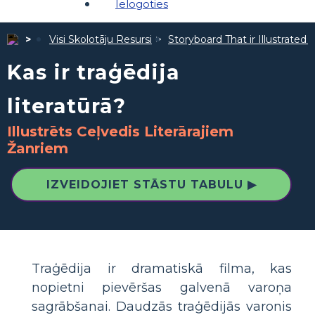
Ielogoties
Visi Skolotāju Resursi
Storyboard That ir Illustrated 
Kas ir traģēdija
literatūrā?
Illustrēts Ceļvedis Literārajiem
Žanriem
IZVEIDOJIET STĀSTU TABULU ▶
Traģēdija ir dramatiskā filma, kas
nopietni pievēršas galvenā varoņa
sagrābšanai. Daudzās traģēdijās varonis