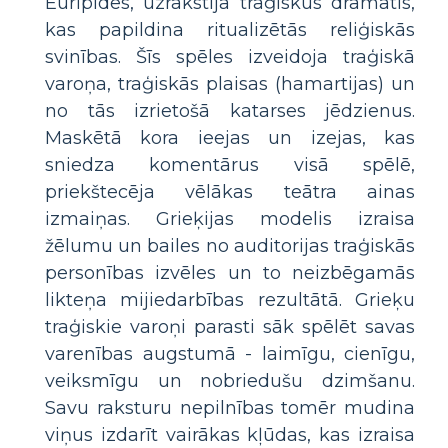
Euripides, uzrakstīja traģiskus dramatis,
kas papildina ritualizētās reliģiskās
svinības. Šīs spēles izveidoja traģiskā
varoņa, traģiskās plaisas (hamartijas) un
no tās izrietošā katarses jēdzienus.
Maskētā kora ieejas un izejas, kas
sniedza komentārus visā spēlē,
priekštecēja vēlākas teātra ainas
izmaiņas. Grieķijas modelis izraisa
žēlumu un bailes no auditorijas traģiskās
personības izvēles un to neizbēgamās
likteņa mijiedarbības rezultātā. Grieķu
traģiskie varoņi parasti sāk spēlēt savas
varenības augstumā - laimīgu, cienīgu,
veiksmīgu un nobriedušu dzimšanu.
Savu raksturu nepilnības tomēr mudina
viņus izdarīt vairākas kļūdas, kas izraisa