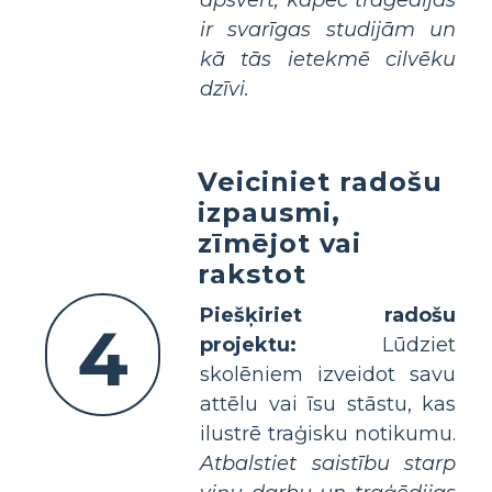
ir svarīgas studijām un
kā tās ietekmē cilvēku
dzīvi.
Veiciniet radošu
izpausmi,
zīmējot vai
rakstot
Piešķiriet radošu
4
projektu:
Lūdziet
skolēniem izveidot savu
attēlu vai īsu stāstu, kas
ilustrē traģisku notikumu.
Atbalstiet saistību starp