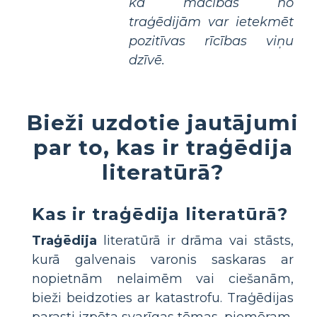
kā mācības no
traģēdijām var ietekmēt
pozitīvas rīcības viņu
dzīvē.
Bieži uzdotie jautājumi
par to, kas ir traģēdija
literatūrā?
Kas ir traģēdija literatūrā?
Traģēdija
literatūrā ir drāma vai stāsts,
kurā galvenais varonis saskaras ar
nopietnām nelaimēm vai ciešanām,
bieži beidzoties ar katastrofu. Traģēdijas
parasti izpēta svarīgas tēmas, piemēram,