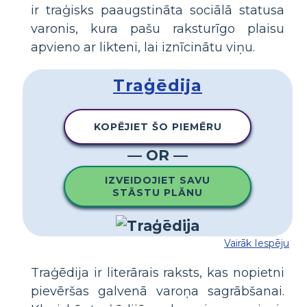
ir traģisks paaugstināta sociālā statusa
varonis, kura pašu raksturīgo plaisu
apvieno ar likteni, lai iznīcinātu viņu.
Traģēdija
KOPĒJIET ŠO PIEMĒRU
— OR —
IZVEIDOJIET SAVU
STĀSTU PLĀNU
Vairāk Iespēju
Traģēdija ir literārais raksts, kas nopietni
pievēršas galvenā varoņa sagrābšanai.