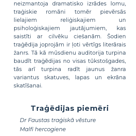
neizmantoja dramatisko izrādes lomu,
traģiskie romāni tomēr pievērsās
lielajiem reliģiskajiem un
psiholoģiskajiem jautājumiem, kas
saistīti ar cilvēku ciešanām. Šodien
traģēdija joprojām ir ļoti vērtīgs literārais
žanrs. Tā kā mūsdienu auditorija turpina
baudīt traģēdijas no visas tūkstošgades,
tās arī turpina radīt jaunus žanra
variantus skatuves, lapas un ekrāna
skatīšanai.
Traģēdijas piemēri
Dr Faustas traģiskā vēsture
Malfi hercogiene