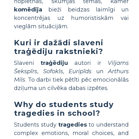
nopietnas, skumjas tēmas, kamēr
komēdija
bieži beidzas laimīgi un
koncentrējas uz humoristiskām vai
vieglām situācijām.
Kuri ir dažādi slaveni
traģēdiju rakstnieki?
Slaveni
traģēdiju
autori ir
Viljams
Šekspīrs
,
Sofokls
,
Euripīds
un
Arthurs
Mils
. To darbi tiek pētīti pēc emocionālās
dziļuma un cilvēka dabas izpētes.
Why do students study
tragedies in school?
Students study
tragedies
to understand
complex emotions, moral choices, and