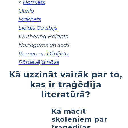
<
Hamlets
Otello
Makbets
Lielais Gatsbijs
Wuthering Heights
Noziegums un sods
Romeo un Džuljeta
Pārdevēja nāve
Kā uzzināt vairāk par to,
kas ir traģēdija
literatūrā?
Kā mācīt
skolēniem par
traģēdijas