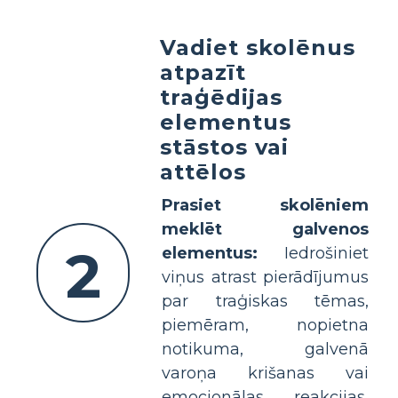
Vadiet skolēnus
atpazīt
traģēdijas
elementus
stāstos vai
attēlos
Prasiet skolēniem
meklēt galvenos
2
elementus:
Iedrošiniet
viņus atrast pierādījumus
par traģiskas tēmas,
piemēram, nopietna
notikuma, galvenā
varoņa krišanas vai
emocionālas reakcijas,