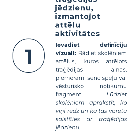
jēdzienu,
izmantojot
attēlu
aktivitātes
Ievadiet definīciju
1
vizuāli:
Rādiet skolēniem
attēlus, kuros attēlots
traģēdijas ainas,
piemēram, seno spēļu vai
vēsturisko notikumu
fragmenti.
Lūdziet
skolēniem aprakstīt, ko
viņi redz un kā tas varētu
saistīties ar traģēdijas
jēdzienu.