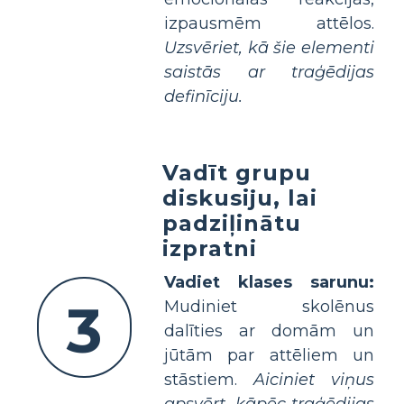
izpausmēm attēlos.
Uzsvēriet, kā šie elementi
saistās ar traģēdijas
definīciju.
Vadīt grupu
diskusiju, lai
padziļinātu
izpratni
Vadiet klases sarunu:
3
Mudiniet skolēnus
dalīties ar domām un
jūtām par attēliem un
stāstiem.
Aiciniet viņus
apsvērt, kāpēc traģēdijas