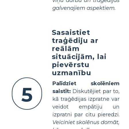
viņu darbu un traģēdijas
galvenajiem aspektiem.
Sasaistiet
traģēdiju ar
reālām
situācijām, lai
pievērstu
uzmanību
Palīdziet skolēniem
5
saistīt:
Diskutējiet par to,
kā traģēdijas izpratne var
veidot empātiju un
izpratni par citu pieredzi.
Veiciniet skolēnus domāt,