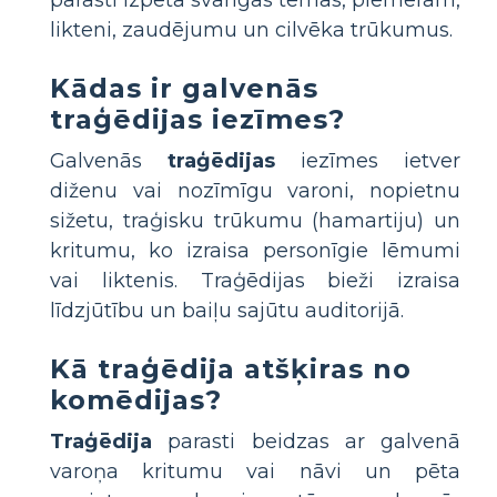
likteni, zaudējumu un cilvēka trūkumus.
Kādas ir galvenās
traģēdijas iezīmes?
Galvenās
traģēdijas
iezīmes ietver
diženu vai nozīmīgu varoni, nopietnu
sižetu, traģisku trūkumu (hamartiju) un
kritumu, ko izraisa personīgie lēmumi
vai liktenis. Traģēdijas bieži izraisa
līdzjūtību un baiļu sajūtu auditorijā.
Kā traģēdija atšķiras no
komēdijas?
Traģēdija
parasti beidzas ar galvenā
varoņa kritumu vai nāvi un pēta