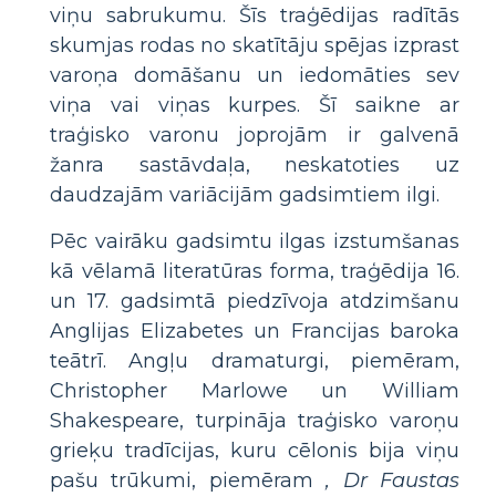
viņu sabrukumu. Šīs traģēdijas radītās
skumjas rodas no skatītāju spējas izprast
varoņa domāšanu un iedomāties sev
viņa vai viņas kurpes. Šī saikne ar
traģisko varonu joprojām ir galvenā
žanra sastāvdaļa, neskatoties uz
daudzajām variācijām gadsimtiem ilgi.
Pēc vairāku gadsimtu ilgas izstumšanas
kā vēlamā literatūras forma, traģēdija 16.
un 17. gadsimtā piedzīvoja atdzimšanu
Anglijas Elizabetes un Francijas baroka
teātrī. Angļu dramaturgi, piemēram,
Christopher Marlowe un William
Shakespeare, turpināja traģisko varoņu
grieķu tradīcijas, kuru cēlonis bija viņu
pašu trūkumi, piemēram
, Dr Faustas