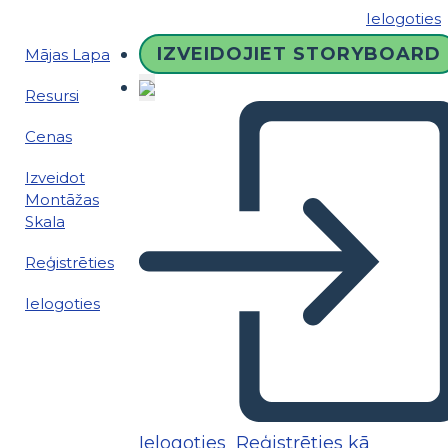
Ielogoties
IZVEIDOJIET STORYBOARD
Mājas Lapa
Resursi
Cenas
Izveidot
Montāžas
Skala
Reģistrēties
Ielogoties
Ielogoties
Reģistrēties kā