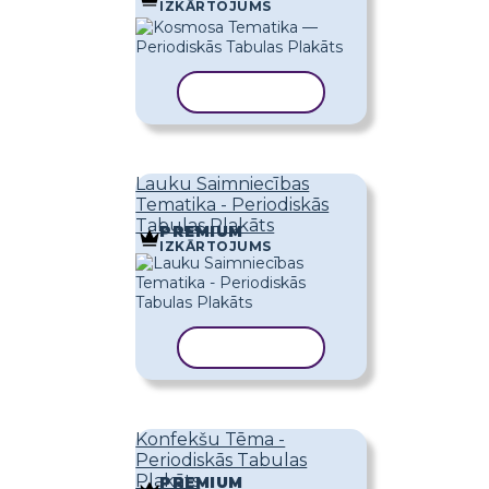
IZKĀRTOJUMS
KOPĒT VEIDNI
Lauku Saimniecības
Tematika - Periodiskās
Tabulas Plakāts
PREMIUM
IZKĀRTOJUMS
KOPĒT VEIDNI
Konfekšu Tēma -
Periodiskās Tabulas
Plakāts
PREMIUM