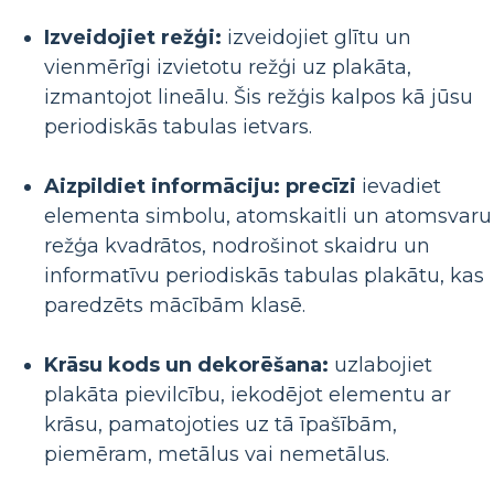
Izveidojiet režģi:
izveidojiet glītu un
vienmērīgi izvietotu režģi uz plakāta,
izmantojot lineālu. Šis režģis kalpos kā jūsu
periodiskās tabulas ietvars.
Aizpildiet informāciju: precīzi
ievadiet
elementa simbolu, atomskaitli un atomsvaru
režģa kvadrātos, nodrošinot skaidru un
informatīvu periodiskās tabulas plakātu, kas
paredzēts mācībām klasē.
Krāsu kods un dekorēšana:
uzlabojiet
plakāta pievilcību, iekodējot elementu ar
krāsu, pamatojoties uz tā īpašībām,
piemēram, metālus vai nemetālus.