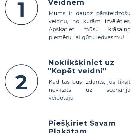
1
Veidnēm
Mums ir daudz pārsteidzošu
veidņu, no kurām izvēlēties.
Apskatiet mūsu krāsaino
piemēru, lai gūtu iedvesmu!
Noklikšķiniet uz
"Kopēt veidni"
2
Kad tas būs izdarīts, jūs tiksit
novirzīts uz scenārija
veidotāju.
Piešķiriet Savam
Plakātam