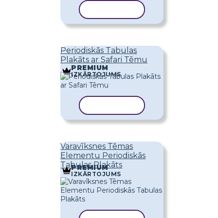
KOPĒT VEIDNI
Periodiskās Tabulas
Plakāts ar Safari Tēmu
PREMIUM
IZKĀRTOJUMS
KOPĒT VEIDNI
Varavīksnes Tēmas
Elementu Periodiskās
Tabulas Plakāts
PREMIUM
IZKĀRTOJUMS