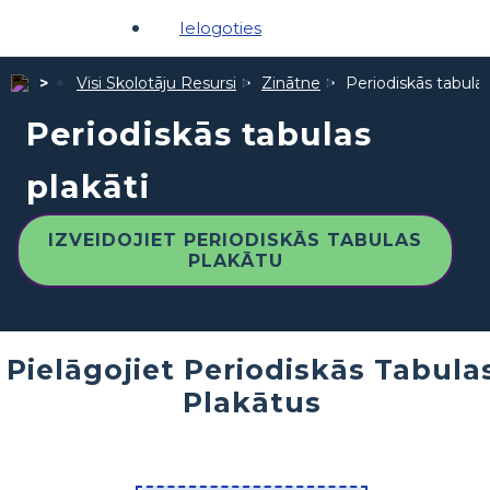
Ielogoties
Visi Skolotāju Resursi
Zinātne
Periodiskās tabulas
Periodiskās tabulas
plakāti
IZVEIDOJIET PERIODISKĀS TABULAS
PLAKĀTU
Pielāgojiet Periodiskās Tabula
Plakātus