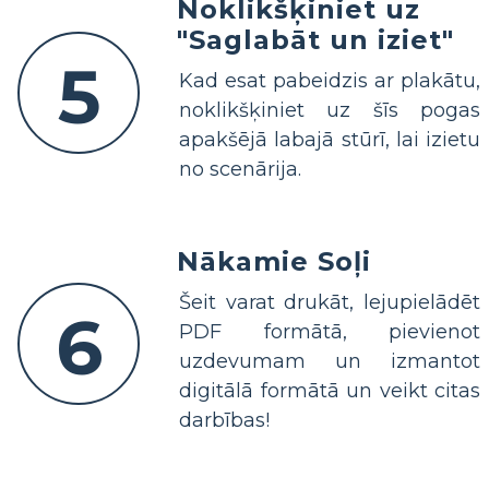
Noklikšķiniet uz
"Saglabāt un iziet"
5
Kad esat pabeidzis ar plakātu,
noklikšķiniet uz šīs pogas
apakšējā labajā stūrī, lai izietu
no scenārija.
Nākamie Soļi
Šeit varat drukāt, lejupielādēt
6
PDF formātā, pievienot
uzdevumam un izmantot
digitālā formātā un veikt citas
darbības!