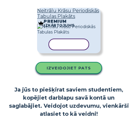
Neitrālu Krāsu Periodiskās
Tabulas Plakāts
PREMIUM
IZKĀRTOJUMS
KOPĒT VEIDNI
IZVEIDOJIET PATS
Ja jūs to piešķirat saviem studentiem,
kopējiet darblapu savā kontā un
saglabājiet. Veidojot uzdevumu, vienkārši
atlasiet to kā veidni!