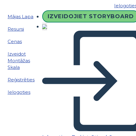
Ielogotie
IZVEIDOJIET STORYBOARD
Mājas Lapa
Resursi
Cenas
Izveidot
Montāžas
Skala
Reģistrēties
Ielogoties