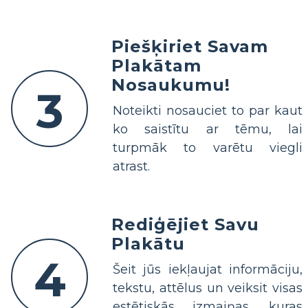
Piešķiriet Savam
Plakātam
Nosaukumu!
3
Noteikti nosauciet to par kaut
ko saistītu ar tēmu, lai
turpmāk to varētu viegli
atrast.
Rediģējiet Savu
Plakātu
4
Šeit jūs iekļaujat informāciju,
tekstu, attēlus un veiksit visas
estētiskās izmaiņas, kuras