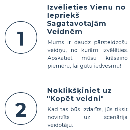
Izvēlieties Vienu no
Iepriekš
Sagatavotajām
1
Veidnēm
Mums ir daudz pārsteidzošu
veidņu, no kurām izvēlēties.
Apskatiet mūsu krāsaino
piemēru, lai gūtu iedvesmu!
Noklikšķiniet uz
"Kopēt veidni"
2
Kad tas būs izdarīts, jūs tiksit
novirzīts uz scenārija
veidotāju.