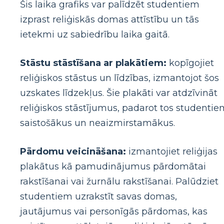
Šis laika grafiks var palīdzēt studentiem
izprast reliģiskās domas attīstību un tās
ietekmi uz sabiedrību laika gaitā.
Stāstu stāstīšana ar plakātiem:
kopīgojiet
reliģiskos stāstus un līdzības, izmantojot šos
uzskates līdzekļus. Šie plakāti var atdzīvināt
reliģiskos stāstījumus, padarot tos studentie
saistošākus un neaizmirstamākus.
Pārdomu veicināšana:
izmantojiet reliģijas
plakātus kā pamudinājumus pārdomātai
rakstīšanai vai žurnālu rakstīšanai. Palūdziet
studentiem uzrakstīt savas domas,
jautājumus vai personīgās pārdomas, kas