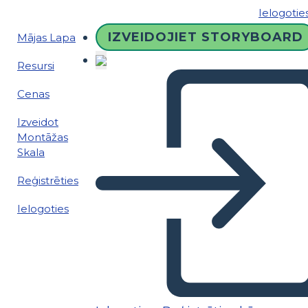
Ielogotie
IZVEIDOJIET STORYBOARD
Mājas Lapa
Resursi
Cenas
Izveidot
Montāžas
Skala
Reģistrēties
Ielogoties