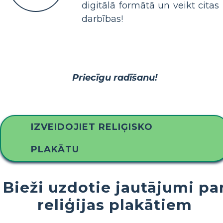
digitālā formātā un veikt citas
darbības!
Priecīgu radīšanu!
IZVEIDOJIET RELIĢISKO
PLAKĀTU
Bieži uzdotie jautājumi pa
reliģijas plakātiem