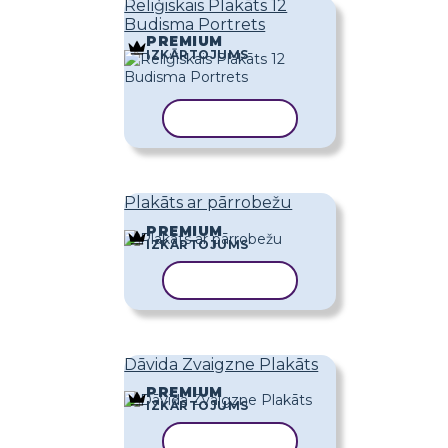
Reliģiskais Plakāts 12
Budisma Portrets
PREMIUM
IZKĀRTOJUMS
KOPĒT VEIDNI
Plakāts ar pārrobežu
PREMIUM
IZKĀRTOJUMS
KOPĒT VEIDNI
Dāvida Zvaigzne Plakāts
PREMIUM
IZKĀRTOJUMS
KOPĒT VEIDNI