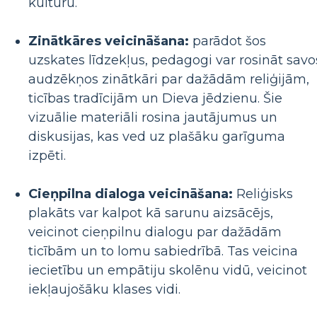
kultūru.
Zinātkāres veicināšana:
parādot šos
uzskates līdzekļus, pedagogi var rosināt savo
audzēkņos zinātkāri par dažādām reliģijām,
ticības tradīcijām un Dieva jēdzienu. Šie
vizuālie materiāli rosina jautājumus un
diskusijas, kas ved uz plašāku garīguma
izpēti.
Cieņpilna dialoga veicināšana:
Reliģisks
plakāts var kalpot kā sarunu aizsācējs,
veicinot cieņpilnu dialogu par dažādām
ticībām un to lomu sabiedrībā. Tas veicina
iecietību un empātiju skolēnu vidū, veicinot
iekļaujošāku klases vidi.