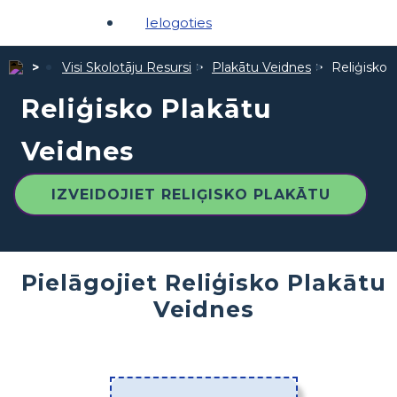
Ielogoties
Visi Skolotāju Resursi
Plakātu Veidnes
Reliģisko 
Reliģisko Plakātu
Veidnes
IZVEIDOJIET RELIĢISKO PLAKĀTU
Pielāgojiet Reliģisko Plakātu
Veidnes