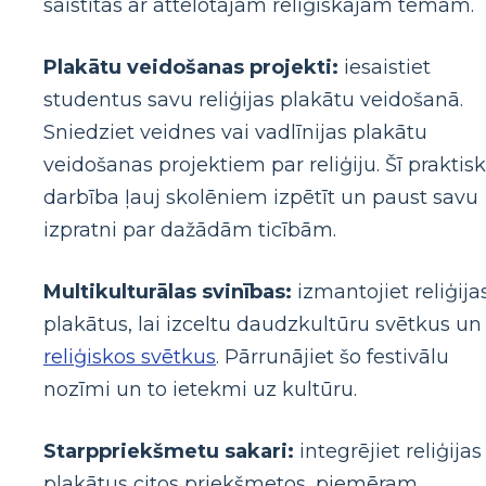
saistītas ar attēlotajām reliģiskajām tēmām.
Plakātu veidošanas projekti:
iesaistiet
studentus savu reliģijas plakātu veidošanā.
Sniedziet veidnes vai vadlīnijas plakātu
veidošanas projektiem par reliģiju. Šī praktis
darbība ļauj skolēniem izpētīt un paust savu
izpratni par dažādām ticībām.
Multikulturālas svinības:
izmantojiet reliģija
plakātus, lai izceltu daudzkultūru svētkus un
reliģiskos svētkus
. Pārrunājiet šo festivālu
nozīmi un to ietekmi uz kultūru.
Starppriekšmetu sakari:
integrējiet reliģijas
plakātus citos priekšmetos, piemēram,