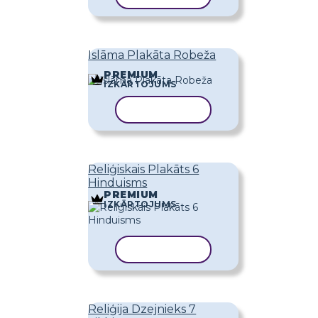
Islāma Plakāta Robeža
PREMIUM
IZKĀRTOJUMS
KOPĒT VEIDNI
Reliģiskais Plakāts 6
Hinduisms
PREMIUM
IZKĀRTOJUMS
KOPĒT VEIDNI
Reliģija Dzejnieks 7