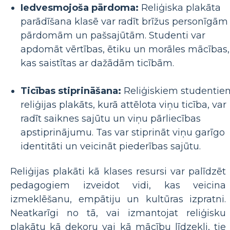
Iedvesmojoša pārdoma:
Reliģiska plakāta
parādīšana klasē var radīt brīžus personīgām
pārdomām un pašsajūtām. Studenti var
apdomāt vērtības, ētiku un morāles mācības,
kas saistītas ar dažādām ticībām.
Ticības stiprināšana:
Reliģiskiem studentie
reliģijas plakāts, kurā attēlota viņu ticība, var
radīt saiknes sajūtu un viņu pārliecības
apstiprinājumu. Tas var stiprināt viņu garīgo
identitāti un veicināt piederības sajūtu.
Reliģijas plakāti kā klases resursi var palīdzēt
pedagogiem izveidot vidi, kas veicina
izmeklēšanu, empātiju un kultūras izpratni.
Neatkarīgi no tā, vai izmantojat reliģisku
plakātu kā dekoru vai kā mācību līdzekli, tie