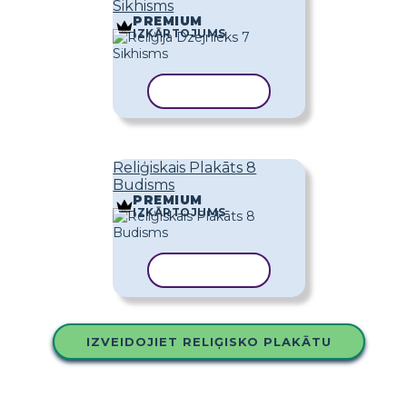
Sikhisms
PREMIUM
IZKĀRTOJUMS
KOPĒT VEIDNI
Reliģiskais Plakāts 8
Budisms
PREMIUM
IZKĀRTOJUMS
KOPĒT VEIDNI
IZVEIDOJIET RELIĢISKO PLAKĀTU