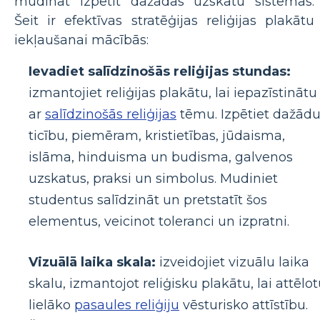
mudināt izpētīt dažādas uzskatu sistēmas.
Šeit ir efektīvas stratēģijas reliģijas plakātu
iekļaušanai mācībās:
Ievadiet salīdzinošās reliģijas stundas:
izmantojiet reliģijas plakātu, lai iepazīstinātu
ar
salīdzinošās reliģijas
tēmu. Izpētiet dažād
ticību, piemēram, kristietības, jūdaisma,
islāma, hinduisma un budisma, galvenos
uzskatus, praksi un simbolus. Mudiniet
studentus salīdzināt un pretstatīt šos
elementus, veicinot toleranci un izpratni.
Vizuālā laika skala:
izveidojiet vizuālu laika
skalu, izmantojot reliģisku plakātu, lai attēlo
lielāko
pasaules reliģiju
vēsturisko attīstību.