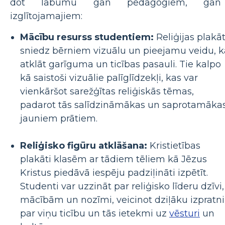
dot labumu gan pedagogiem, gan
izglītojamajiem:
Mācību resurss studentiem:
Reliģijas plakā
sniedz bērniem vizuālu un pieejamu veidu, k
atklāt garīguma un ticības pasauli. Tie kalpo
kā saistoši vizuālie palīglīdzekļi, kas var
vienkāršot sarežģītas reliģiskās tēmas,
padarot tās salīdzināmākas un saprotamāka
jauniem prātiem.
Reliģisko figūru atklāšana:
Kristietības
plakāti klasēm ar tādiem tēliem kā Jēzus
Kristus piedāvā iespēju padziļināti izpētīt.
Studenti var uzzināt par reliģisko līderu dzīvi,
mācībām un nozīmi, veicinot dziļāku izpratni
par viņu ticību un tās ietekmi uz
vēsturi
un