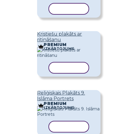
KOPĒT VEIDNI
Kristiešu plakāts ar
ritināšanu
PREMIUM
IZKĀRTOJUMS
KOPĒT VEIDNI
Reliģiskais Plakāts 9.
Islāma Portrets
PREMIUM
IZKĀRTOJUMS
KOPĒT VEIDNI