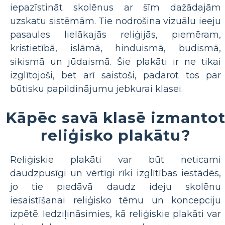
iepazīstināt skolēnus ar šīm dažādajām
uzskatu sistēmām. Tie nodrošina vizuālu ieeju
pasaules lielākajās reliģijās, piemēram,
kristietībā, islāmā, hinduismā, budismā,
sikismā un jūdaismā. Šie plakāti ir ne tikai
izglītojoši, bet arī saistoši, padarot tos par
būtisku papildinājumu jebkurai klasei.
Kāpēc savā klasē izmanto
reliģisko plakātu?
Reliģiskie plakāti var būt neticami
daudzpusīgi un vērtīgi rīki izglītības iestādēs,
jo tie piedāvā daudz ideju skolēnu
iesaistīšanai reliģisko tēmu un koncepciju
izpētē. Iedziļināsimies, kā reliģiskie plakāti var