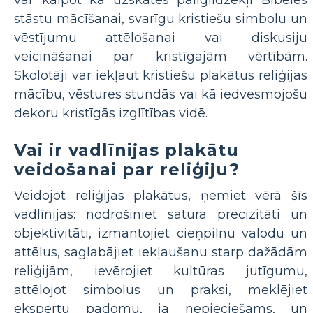
var kalpot kā uzskates palīglīdzekļi Bībeles
stāstu mācīšanai, svarīgu kristiešu simbolu un
vēstījumu attēlošanai vai diskusiju
veicināšanai par kristīgajām vērtībām.
Skolotāji var iekļaut kristiešu plakātus reliģijas
mācību, vēstures stundās vai kā iedvesmojošu
dekoru kristīgās izglītības vidē.
Vai ir vadlīnijas plakātu
veidošanai par reliģiju?
Veidojot reliģijas plakātus, ņemiet vērā šīs
vadlīnijas: nodrošiniet satura precizitāti un
objektivitāti, izmantojiet cieņpilnu valodu un
attēlus, saglabājiet iekļaušanu starp dažādām
reliģijām, ievērojiet kultūras jutīgumu,
attēlojot simbolus un praksi, meklējiet
ekspertu padomu, ja nepieciešams, un