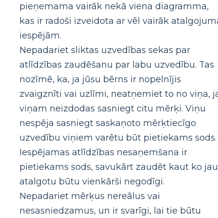
pieņemama vairāk nekā viena diagramma,
kas ir radoši izveidota ar vēl vairāk atalgojum
iespējām.
Nepadariet sliktas uzvedības sekas par
atlīdzības zaudēšanu par labu uzvedību. Tas
nozīmē, ka, ja jūsu bērns ir nopelnījis
zvaigznīti vai uzlīmi, neatņemiet to no viņa, j
viņam neizdodas sasniegt citu mērķi. Viņu
nespēja sasniegt saskaņoto mērķtiecīgo
uzvedību viņiem varētu būt pietiekams sods.
Iespējamas atlīdzības nesaņemšana ir
pietiekams sods, savukārt zaudēt kaut ko jau
atalgotu būtu vienkārši negodīgi.
Nepadariet mērķus nereālus vai
nesasniedzamus, un ir svarīgi, lai tie būtu