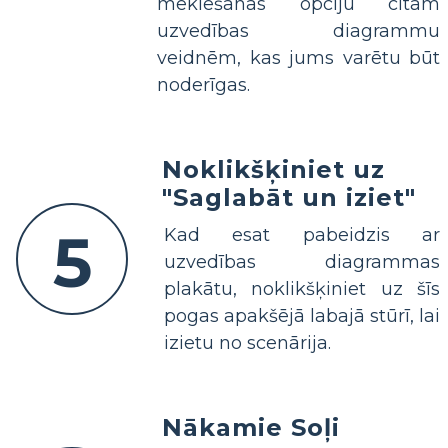
meklēšanas opciju citām
uzvedības diagrammu
veidnēm, kas jums varētu būt
noderīgas.
Noklikšķiniet uz
"Saglabāt un iziet"
5
Kad esat pabeidzis ar
uzvedības diagrammas
plakātu, noklikšķiniet uz šīs
pogas apakšējā labajā stūrī, lai
izietu no scenārija.
Nākamie Soļi