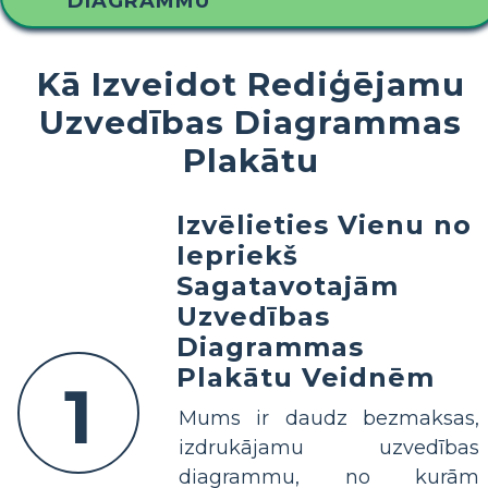
DIAGRAMMU
Kā Izveidot Rediģējamu
Uzvedības Diagrammas
Plakātu
Izvēlieties Vienu no
Iepriekš
Sagatavotajām
Uzvedības
Diagrammas
Plakātu Veidnēm
1
Mums ir daudz bezmaksas,
izdrukājamu uzvedības
diagrammu, no kurām