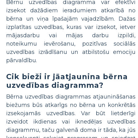
Bērnu uzvedības diagramma var efektīvi
izsekot dažādiem ieradumiem atkarībā no
bērna un viņa īpašajām vajadzībām. Dažas
izplatītas uzvedības, kuras var izsekot, ietver
mājasdarbu vai mājas darbu izpildi,
noteikumu ievērošanu, pozitīvas sociālās
uzvedības izrādīšanu un atbilstošu emociju
pārvaldību.
Cik bieži ir jāatjaunina bērna
uzvedības diagramma?
Bērna uzvedības diagrammas atjaunināšanas
biežums būs atkarīgs no bērna un konkrētās
izsekojamās uzvedības. Var būt lietderīgi
izveidot ikdienas vai iknedēļas uzvedības
diagrammu, taču galvenā doma ir tāda, ka jūs