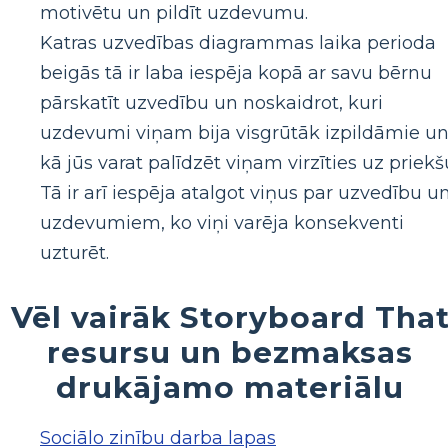
motivētu un pildīt uzdevumu.
Katras uzvedības diagrammas laika perioda
beigās tā ir laba iespēja kopā ar savu bērnu
pārskatīt uzvedību un noskaidrot, kuri
uzdevumi viņam bija visgrūtāk izpildāmie u
kā jūs varat palīdzēt viņam virzīties uz priekš
Tā ir arī iespēja atalgot viņus par uzvedību u
uzdevumiem, ko viņi varēja konsekventi
uzturēt.
Vēl vairāk Storyboard Tha
resursu un bezmaksas
drukājamo materiālu
Sociālo zinību darba lapas