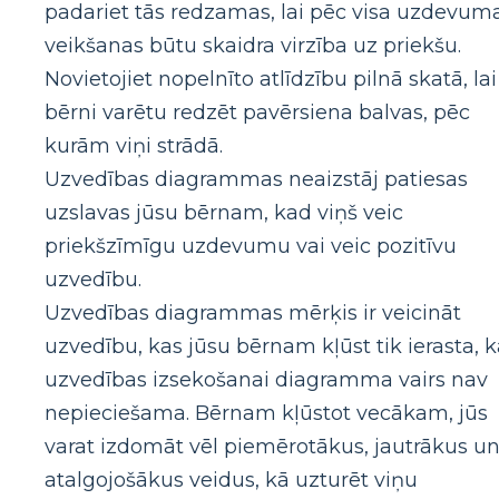
padariet tās redzamas, lai pēc visa uzdevum
veikšanas būtu skaidra virzība uz priekšu.
Novietojiet nopelnīto atlīdzību pilnā skatā, lai
bērni varētu redzēt pavērsiena balvas, pēc
kurām viņi strādā.
Uzvedības diagrammas neaizstāj patiesas
uzslavas jūsu bērnam, kad viņš veic
priekšzīmīgu uzdevumu vai veic pozitīvu
uzvedību.
Uzvedības diagrammas mērķis ir veicināt
uzvedību, kas jūsu bērnam kļūst tik ierasta, 
uzvedības izsekošanai diagramma vairs nav
nepieciešama. Bērnam kļūstot vecākam, jūs
varat izdomāt vēl piemērotākus, jautrākus u
atalgojošākus veidus, kā uzturēt viņu