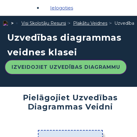
Ielogoties
Visi Skolotāju Resursi
Plakātu Veidnes
Uzvedības
Uzvedības diagrammas
veidnes klasei
IZVEIDOJIET UZVEDĪBAS DIAGRAMMU
Pielāgojiet Uzvedības
Diagrammas Veidni