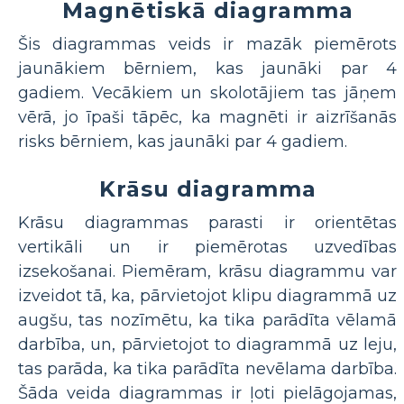
Magnētiskā diagramma
Šis diagrammas veids ir mazāk piemērots
jaunākiem bērniem, kas jaunāki par 4
gadiem. Vecākiem un skolotājiem tas jāņem
vērā, jo īpaši tāpēc, ka magnēti ir aizrīšanās
risks bērniem, kas jaunāki par 4 gadiem.
Krāsu diagramma
Krāsu diagrammas parasti ir orientētas
vertikāli un ir piemērotas uzvedības
izsekošanai. Piemēram, krāsu diagrammu var
izveidot tā, ka, pārvietojot klipu diagrammā uz
augšu, tas nozīmētu, ka tika parādīta vēlamā
darbība, un, pārvietojot to diagrammā uz leju,
tas parāda, ka tika parādīta nevēlama darbība.
Šāda veida diagrammas ir ļoti pielāgojamas,