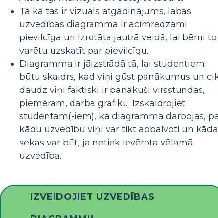
Tā kā tas ir vizuāls atgādinājums, labas
uzvedības diagramma ir acīmredzami
pievilcīga un izrotāta jautrā veidā, lai bērni to
varētu uzskatīt par pievilcīgu.
Diagramma ir jāizstrādā tā, lai studentiem
būtu skaidrs, kad viņi gūst panākumus un ci
daudz viņi faktiski ir panākuši virsstundas,
piemēram, darba grafiku. Izskaidrojiet
studentam(-iem), kā diagramma darbojas, p
kādu uzvedību viņi var tikt apbalvoti un kāda
sekas var būt, ja netiek ievērota vēlamā
uzvedība.
IZVEIDOJIET UZVEDĪBAS