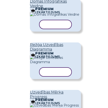
Domas Infografikas
Veidne
PREMIUM
IZKĀRTOJUMS
KOPĒT VEIDNI
Režģa Uzvedības
Diagramma
PREMIUM
IZKĀRTOJUMS
KOPĒT VEIDNI
Uzvedības Mērķa
Progress
PREMIUM
IZKĀRTOJUMS