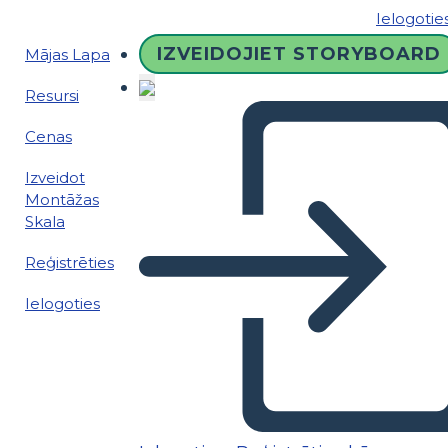
Ielogotie
IZVEIDOJIET STORYBOARD
Mājas Lapa
Resursi
Cenas
Izveidot
Montāžas
Skala
Reģistrēties
Ielogoties