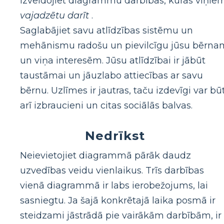
izveidojiet diagrammu darbības, kuras viņie
vajadzētu darīt
.
Saglabājiet savu atlīdzības sistēmu un
mehānismu radošu un pievilcīgu jūsu bērna
un viņa interesēm. Jūsu atlīdzībai ir jābūt
taustāmai un jāuzlabo attiecības ar savu
bērnu. Uzlīmes ir jautras, taču izdevīgi var bū
arī izbraucieni un citas sociālās balvas.
Nedrīkst
Neievietojiet diagrammā pārāk daudz
uzvedības veidu vienlaikus. Trīs darbības
vienā diagrammā ir labs ierobežojums, lai
sasniegtu. Ja šajā konkrētajā laika posmā ir
steidzami jāstrādā pie vairākām darbībām, ir