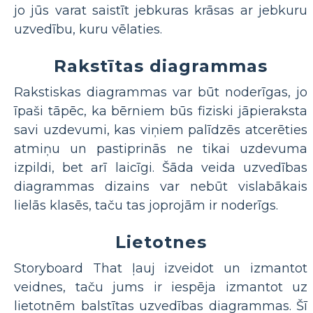
jo jūs varat saistīt jebkuras krāsas ar jebkuru
uzvedību, kuru vēlaties.
Rakstītas diagrammas
Rakstiskas diagrammas var būt noderīgas, jo
īpaši tāpēc, ka bērniem būs fiziski jāpieraksta
savi uzdevumi, kas viņiem palīdzēs atcerēties
atmiņu un pastiprinās ne tikai uzdevuma
izpildi, bet arī laicīgi. Šāda veida uzvedības
diagrammas dizains var nebūt vislabākais
lielās klasēs, taču tas joprojām ir noderīgs.
Lietotnes
Storyboard That ļauj izveidot un izmantot
veidnes, taču jums ir iespēja izmantot uz
lietotnēm balstītas uzvedības diagrammas. Šī