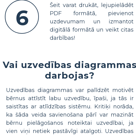
Šeit varat drukāt, lejupielādēt
6
PDF formātā, pievienot
uzdevumam un izmantot
digitālā formātā un veikt citas
darbības!
Vai uzvedības diagramma
darbojas?
Uzvedības diagrammas var palīdzēt motivēt
bērnus attīstīt labu uzvedību, īpaši, ja tās ir
saistītas ar atlīdzības sistēmu. Kritiķi norāda,
ka šāda veida savienošana pārī var mazināt
bērnu pielāgošanos noteiktai uzvedībai, ja
vien viņi netiek pastāvīgi atalgoti. Uzvedības