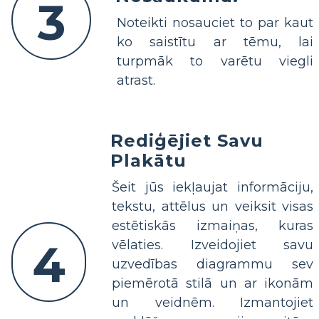
3
Noteikti nosauciet to par kaut
ko saistītu ar tēmu, lai
turpmāk to varētu viegli
atrast.
Rediģējiet Savu
Plakātu
Šeit jūs iekļaujat informāciju,
tekstu, attēlus un veiksit visas
estētiskās izmaiņas, kuras
4
vēlaties. Izveidojiet savu
uzvedības diagrammu sev
piemērotā stilā un ar ikonām
un veidnēm. Izmantojiet