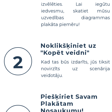
izvēlēties. Lai iegūtu
iedvesmu, skatiet mūsu
uzvedības diagrammas
plakāta piemēru!
Noklikšķiniet uz
"Kopēt veidni"
2
Kad tas būs izdarīts, jūs tiksit
novirzīts uz scenārija
veidotāju.
Piešķiriet Savam
Plakātam
Nosaukumu!