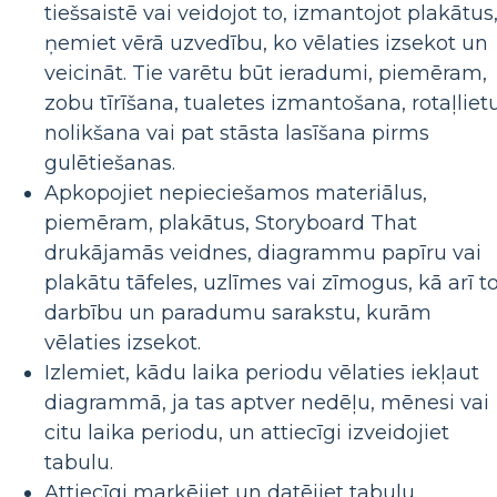
tiešsaistē vai veidojot to, izmantojot plakātus
ņemiet vērā uzvedību, ko vēlaties izsekot un
veicināt. Tie varētu būt ieradumi, piemēram,
zobu tīrīšana, tualetes izmantošana, rotaļliet
nolikšana vai pat stāsta lasīšana pirms
gulētiešanas.
Apkopojiet nepieciešamos materiālus,
piemēram, plakātus, Storyboard That
drukājamās veidnes, diagrammu papīru vai
plakātu tāfeles, uzlīmes vai zīmogus, kā arī t
darbību un paradumu sarakstu, kurām
vēlaties izsekot.
Izlemiet, kādu laika periodu vēlaties iekļaut
diagrammā, ja tas aptver nedēļu, mēnesi vai
citu laika periodu, un attiecīgi izveidojiet
tabulu.
Attiecīgi marķējiet un datējiet tabulu.