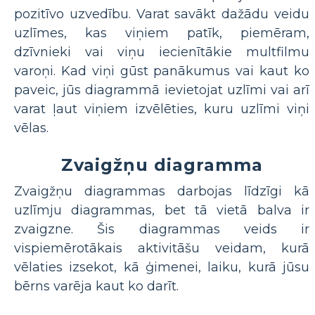
pozitīvo uzvedību. Varat savākt dažādu veidu
uzlīmes, kas viņiem patīk, piemēram,
dzīvnieki vai viņu iecienītākie multfilmu
varoņi. Kad viņi gūst panākumus vai kaut ko
paveic, jūs diagrammā ievietojat uzlīmi vai arī
varat ļaut viņiem izvēlēties, kuru uzlīmi viņi
vēlas.
Zvaigžņu diagramma
Zvaigžņu diagrammas darbojas līdzīgi kā
uzlīmju diagrammas, bet tā vietā balva ir
zvaigzne. Šis diagrammas veids ir
vispiemērotākais aktivitāšu veidam, kurā
vēlaties izsekot, kā ģimenei, laiku, kurā jūsu
bērns varēja kaut ko darīt.