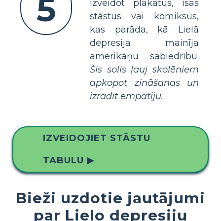
5
izveidot plakātus, īsas
stāstus vai komiksus,
kas parāda, kā Lielā
depresija mainīja
amerikāņu sabiedrību.
Šis solis ļauj skolēniem
apkopot zināšanas un
izrādīt empātiju.
IZVEIDOJIET STĀSTU
TABULU ▶
Bieži uzdotie jautājumi
par Lielo depresiju