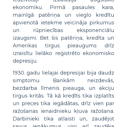
ekonomiku. Pirmā pasaules kara,
mainīgā patēriņa un vieglo kredītu
apvienotā ietekme veicināja pirkumus
un rūpniecības eksponenciālu
izaugsmi. Bet šis patēriņa, kredīta un
Amerikas tirgus pieaugums drīz
izraisītu lielāko reģistrēto ekonomisko
depresiju.
1930. gadu lielajai depresijai bija daudz
simptomu. Bankām neizdevās,
bezdarba līmenis pieauga, un akciju
tirgus kritās. Tā kā kredīts tika izplatīts
un preces tika iegādātas, drīz vien par
ražošanas ienaidnieku kļuva ražošana.
Darbinieki tika atlaisti un, zaudējot
savus ienākumus, viņi arī zaudēja