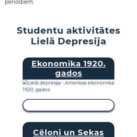
periodiem.
Studentu aktivitātes
Lielā Depresija
Ekonomika 1920.
gados
SKATĪT DARBĪBU
Cēloņi un Sekas