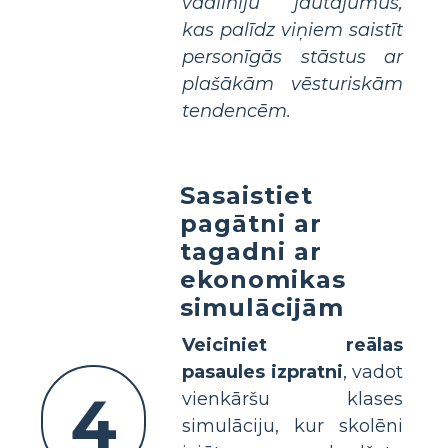
vadlīniju jautājumus,
kas palīdz viņiem saistīt
personīgās stāstus ar
plašākām vēsturiskām
tendencēm.
Sasaistiet
pagātni ar
tagadni ar
ekonomikas
simulācijām
Veiciniet reālas
pasaules izpratni
, vadot
4
vienkāršu klases
simulāciju, kur skolēni