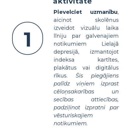
aktivitātē
Pievelciet uzmanību
,
aicinot skolēnus
izveidot vizuālu laika
1
līniju par galvenajiem
notikumiem Lielajā
depresijā, izmantojot
indeksa kartītes,
plakātus vai digitālus
rīkus.
Šis piegājiens
palīdz viņiem izprast
cēloņsakarības un
secības attiecības,
padziļinot izpratni par
vēsturiskajiem
notikumiem.