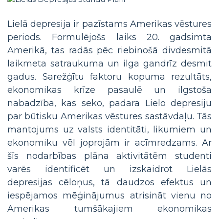
Lielā depresija ir pazīstams Amerikas vēstures
periods. Formulējošs laiks 20. gadsimta
Amerikā, tas radās pēc riebinošā divdesmitā
laikmeta satraukuma un ilga gandrīz desmit
gadus. Sarežģītu faktoru kopuma rezultāts,
ekonomikas krīze pasaulē un ilgstoša
nabadzība, kas seko, padara Lielo depresiju
par būtisku Amerikas vēstures sastāvdaļu. Tās
mantojums uz valsts identitāti, likumiem un
ekonomiku vēl joprojām ir acīmredzams. Ar
šīs nodarbības plāna aktivitātēm studenti
varēs identificēt un izskaidrot Lielās
depresijas cēloņus, tā daudzos efektus un
iespējamos mēģinājumus atrisināt vienu no
Amerikas tumšākajiem ekonomikas