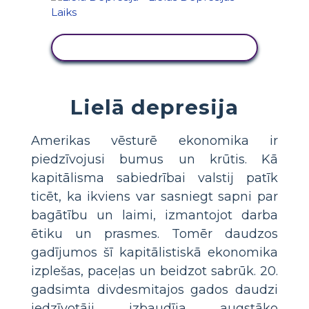
SKATĪT DARBĪBU
Lielā depresija
Amerikas vēsturē ekonomika ir
piedzīvojusi bumus un krūtis. Kā
kapitālisma sabiedrībai valstij patīk
ticēt, ka ikviens var sasniegt sapni par
bagātību un laimi, izmantojot darba
ētiku un prasmes. Tomēr daudzos
gadījumos šī kapitālistiskā ekonomika
izplešas, paceļas un beidzot sabrūk. 20.
gadsimta divdesmitajos gados daudzi
iedzīvotāji izbaudīja augstāko