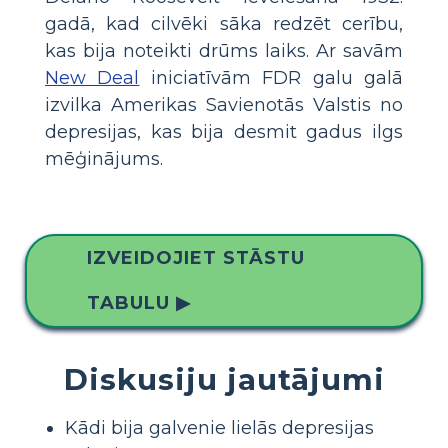
gadā, kad cilvēki sāka redzēt cerību,
kas bija noteikti drūms laiks. Ar savām
New Deal
iniciatīvām FDR galu galā
izvilka Amerikas Savienotās Valstis no
depresijas, kas bija desmit gadus ilgs
mēģinājums.
IZVEIDOJIET STĀSTU
TABULU ▶
Diskusiju jautājumi
Kādi bija galvenie lielās depresijas