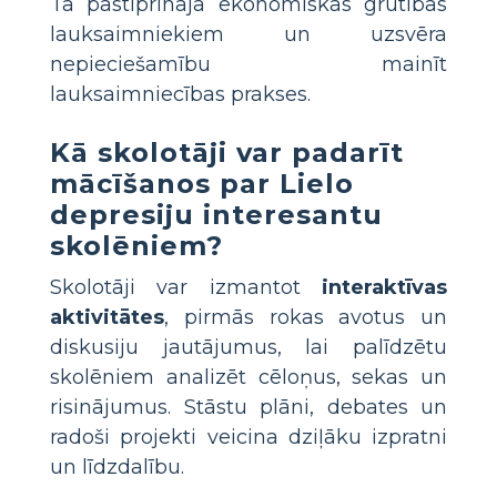
Tā pastiprināja ekonomiskās grūtības
lauksaimniekiem un uzsvēra
nepieciešamību mainīt
lauksaimniecības prakses.
Kā skolotāji var padarīt
mācīšanos par Lielo
depresiju interesantu
skolēniem?
Skolotāji var izmantot
interaktīvas
aktivitātes
, pirmās rokas avotus un
diskusiju jautājumus, lai palīdzētu
skolēniem analizēt cēloņus, sekas un
risinājumus. Stāstu plāni, debates un
radoši projekti veicina dziļāku izpratni
un līdzdalību.