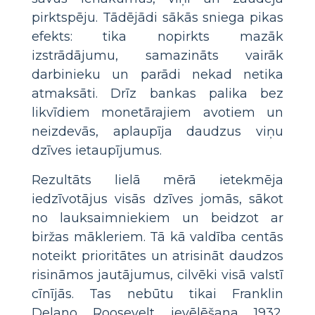
pirktspēju. Tādējādi sākās sniega pikas
efekts: tika nopirkts mazāk
izstrādājumu, samazināts vairāk
darbinieku un parādi nekad netika
atmaksāti. Drīz bankas palika bez
likvīdiem monetārajiem avotiem un
neizdevās, aplaupīja daudzus viņu
dzīves ietaupījumus.
Rezultāts lielā mērā ietekmēja
iedzīvotājus visās dzīves jomās, sākot
no lauksaimniekiem un beidzot ar
biržas mākleriem. Tā kā valdība centās
noteikt prioritātes un atrisināt daudzos
risināmos jautājumus, cilvēki visā valstī
cīnījās. Tas nebūtu tikai Franklin
Delano Roosevelt ievēlēšana 1932.