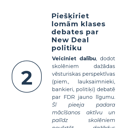
Piešķiriet
lomām klases
debates par
New Deal
politiku
Veiciniet dalību
, dodot
skolēniem dažādas
2
vēsturiskas perspektīvas
(piem., lauksaimnieki,
bankieri, politiķi) debatē
par FDR jauno līgumu.
Šī pieeja padara
mācīšanos aktīvu un
palīdz skolēniem
novērtēt dažādus