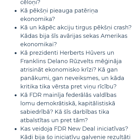
cēloņi?
Kā pēkšņi pieauga patēriņa
ekonomika?
Kā un kāpēc akciju tirgus pēkšņi crash?
Kādas bija šīs avārijas sekas Amerikas
ekonomikai?
Kā prezidenti Herberts Hūvers un
Franklins Delano Rūzvelts mēģināja
atrisināt ekonomisko krīzi? Kā gan
panākumi, gan neveiksmes, un kāda
kritika tika vērsta pret viņu rīcību?
Kā FDR mainīja federālās valdības
lomu demokrātiskā, kapitālistiskā
sabiedrībā? Kā šīs darbības tika
atbalstītas un pret tām?
Kas veidoja FDR New Deal iniciatīvas?
Kādi bija šo iniciatīvu galvenie rezultāti