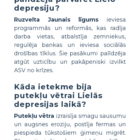
depresiju?
Ruzvelta Jaunais līgums
ieviesa
programmās un reformās, kas radīja
darba vietas, atbalstīja zemniekus,
regulēja bankas un ieviesa sociālās
drošības tīklus. Šie pasākumi palīdzēja
atgūt uzticību un pakāpeniski izvilkt
ASV no krīzes.
Kāda ietekme bija
putekļu vētrai Lielās
depresijas laikā?
Putekļu vētra
izraisīja smagu sausumu
un augsnes eroziju, postīja fermas un
piespieda tūkstošiem ģimeņu migrēt.