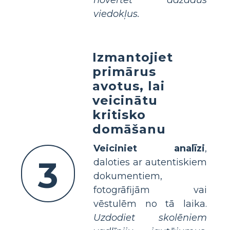
viedokļus.
Izmantojiet
primārus
avotus, lai
veicinātu
kritisko
domāšanu
Veiciniet analīzi
,
3
daloties ar autentiskiem
dokumentiem,
fotogrāfijām vai
vēstulēm no tā laika.
Uzdodiet skolēniem