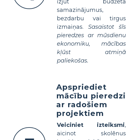
izjūt budžeta
samazinājumus,
bezdarbu vai tirgus
izmaiņas.
Sasaistot šīs
pieredzes ar mūsdienu
ekonomiku, mācības
kļūst atmiņā
paliekošas.
Apspriediet
mācību pieredzi
ar radošiem
projektiem
Veiciniet izteiksmi
,
aicinot skolēnus