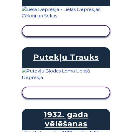
SKATĪT DARBĪBU
Putekļu Trauks
SKATĪT DARBĪBU
1932. gada
vēlēšanas