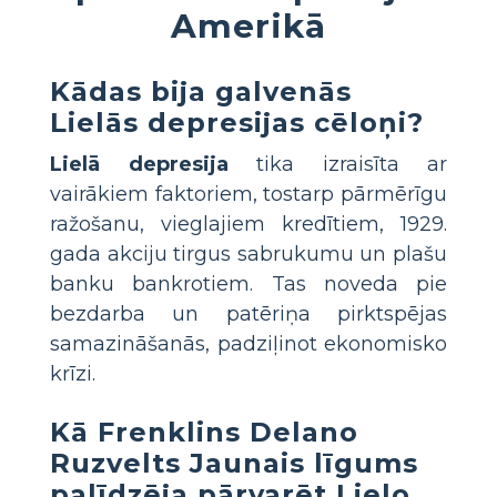
Amerikā
Kādas bija galvenās
Lielās depresijas cēloņi?
Lielā depresija
tika izraisīta ar
vairākiem faktoriem, tostarp pārmērīgu
ražošanu, vieglajiem kredītiem, 1929.
gada akciju tirgus sabrukumu un plašu
banku bankrotiem. Tas noveda pie
bezdarba un patēriņa pirktspējas
samazināšanās, padziļinot ekonomisko
krīzi.
Kā Frenklins Delano
Ruzvelts Jaunais līgums
palīdzēja pārvarēt Lielo