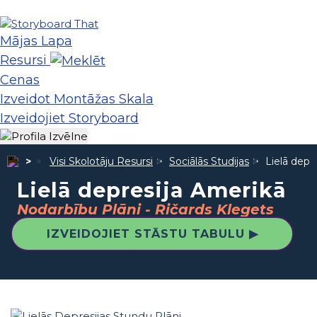
Mājas Lapa
Resursi
Cenas
Izveidot Montāžas Skala
Izveidojiet Storyboard
Visi Skolotāju Resursi
Sociālās Studijas
Lielā depr
Lielā depresija Amerikā
Nodarbību Plāni - Ričards Klegets
IZVEIDOJIET STĀSTU TABULU ▶