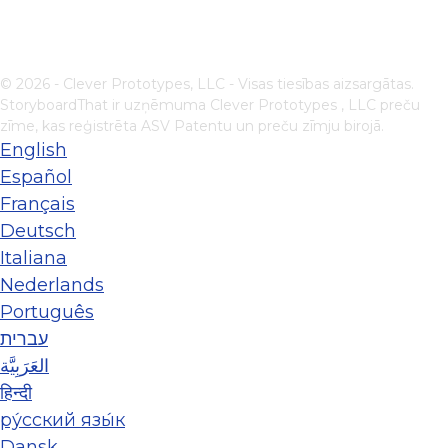
© 2026 - Clever Prototypes, LLC - Visas tiesības aizsargātas.
StoryboardThat ir uzņēmuma
Clever Prototypes , LLC
preču
zīme, kas reģistrēta ASV Patentu un preču zīmju birojā.
English
Español
Français
Deutsch
Italiana
Nederlands
Português
עברית
العَرَبِيَّة
हिन्दी
ру́сский язы́к
Dansk