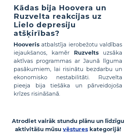
Kādas bija Hoovera un
Ruzvelta reakcijas uz
Lielo depresiju
atšķirības?
Hooveris
atbalstīja ierobežotu valdības
iejaukšanos, kamēr
Ruzvelts
uzsāka
aktīvas programmas ar Jaunā līguma
pasākumiem, lai risinātu bezdarbu un
ekonomisko nestabilitāti. Ruzvelta
pieeja bija tiešāka un pārveidojoša
krīzes risināšanā.
Atrodiet vairāk stundu plānu un līdzīgu
aktivitāšu mūsu
vēstures
kategorijā!