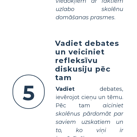
viedokļiem ar faktiem
uzlabo skolēnu
domāšanas prasmes
.
Vadiet debates
un veiciniet
refleksīvu
diskusiju pēc
tam
5
Vadiet
debates,
ievērojot cieņu un tēmu.
Pēc tam
aiciniet
skolēnus pārdomāt par
saviem uzskatiem un
to, ko viņi ir