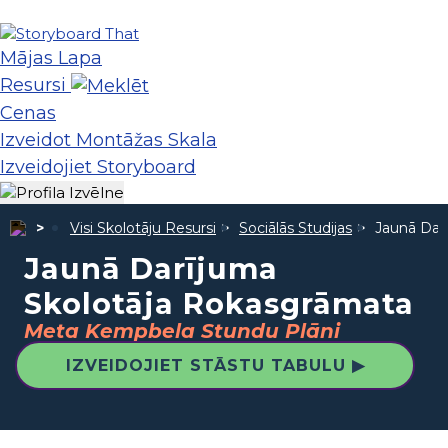
Mājas Lapa
Resursi
Cenas
Izveidot Montāžas Skala
Izveidojiet Storyboard
Visi Skolotāju Resursi
Sociālās Studijas
Jaunā Dar
Jaunā Darījuma
Skolotāja Rokasgrāmata
Meta Kempbela Stundu Plāni
IZVEIDOJIET STĀSTU TABULU ▶