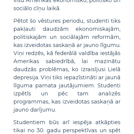
visu Amerikas ekonomisko, politisko un
sociālo cīņu laikā.
Pētot šo vēstures periodu, studenti tiks
pakļauti daudzām ekonomiskajām,
politiskajām un sociālajām reformām,
kas izveidotas saskaņā ar jauno līgumu.
Viņi redzēs, kā federālā valdība iestājās
Amerikas sabiedrībā, lai mazinātu
daudzās problēmas, ko izraisījusi Lielā
depresija. Viņi tiks iepazīstināti ar jaunā
līguma pamata jautājumiem. Studenti
izpētīs un pēc tam analizēs
programmas, kas izveidotas saskaņā ar
jauno darījumu.
Studentiem būs arī iespēja atkāpties
tikai no 30. gadu perspektīvas un spēt