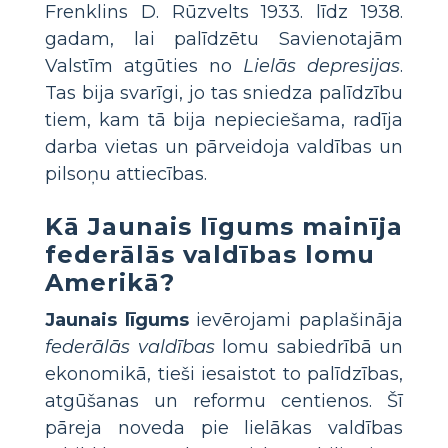
Frenklins D. Rūzvelts 1933. līdz 1938.
gadam, lai palīdzētu Savienotajām
Valstīm atgūties no
Lielās depresijas
.
Tas bija svarīgi, jo tas sniedza palīdzību
tiem, kam tā bija nepieciešama, radīja
darba vietas un pārveidoja valdības un
pilsoņu attiecības.
Kā Jaunais līgums mainīja
federālās valdības lomu
Amerikā?
Jaunais līgums
ievērojami paplašināja
federālās valdības
lomu sabiedrībā un
ekonomikā, tieši iesaistot to palīdzības,
atgūšanas un reformu centienos. Šī
pāreja noveda pie lielākas valdības