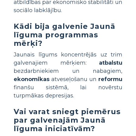
atbildības par ekonomisko stabilitāti un
sociālo labklājību.
Kādi bija galvenie Jaunā
līguma programmas
mērķi?
Jaunais līgums koncentrējās uz trim
galvenajiem mērķiem:
atbalstu
bezdarbniekiem un nabagiem,
ekonomikas
atveseļošanu un
reformu
finanšu sistēmā, lai novērstu
turpmākas depresijas.
Vai varat sniegt piemērus
par galvenajām Jaunā
līguma iniciatīvām?