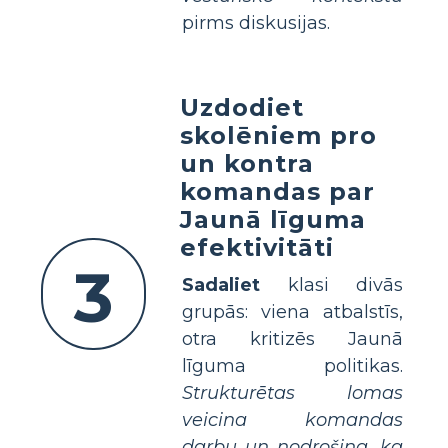
pirms diskusijas.
Uzdodiet
skolēniem pro
un kontra
komandas par
Jaunā līguma
efektivitāti
3
Sadaliet
klasi divās
grupās: viena atbalstīs,
otra kritizēs Jaunā
līguma politikas.
Strukturētas lomas
veicina komandas
darbu un nodrošina, ka