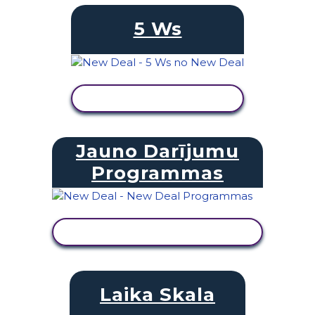
5 Ws
SKATĪT DARBĪBU
Jauno Darījumu
Programmas
SKATĪT DARBĪBU
Laika Skala