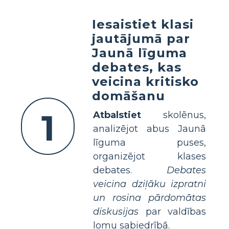
Iesaistiet klasi
jautājumā par
Jaunā līguma
debates, kas
veicina kritisko
domāšanu
1
Atbalstiet
skolēnus,
analizējot abus Jaunā
līguma puses,
organizējot klases
debates.
Debates
veicina dziļāku izpratni
un rosina pārdomātas
diskusijas
par valdības
lomu sabiedrībā.