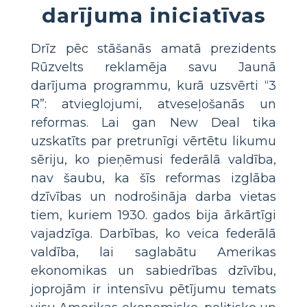
darījuma iniciatīvas
Drīz pēc stāšanās amatā prezidents
Rūzvelts reklamēja savu Jaunā
darījuma programmu, kurā uzsvērti “3
R”: atvieglojumi, atveseļošanās un
reformas. Lai gan New Deal tika
uzskatīts par pretrunīgi vērtētu likumu
sēriju, ko pieņēmusi federālā valdība,
nav šaubu, ka šīs reformas izglāba
dzīvības un nodrošināja darba vietas
tiem, kuriem 1930. gados bija ārkārtīgi
vajadzīga. Darbības, ko veica federālā
valdība, lai saglabātu Amerikas
ekonomikas un sabiedrības dzīvību,
joprojām ir intensīvu pētījumu temats