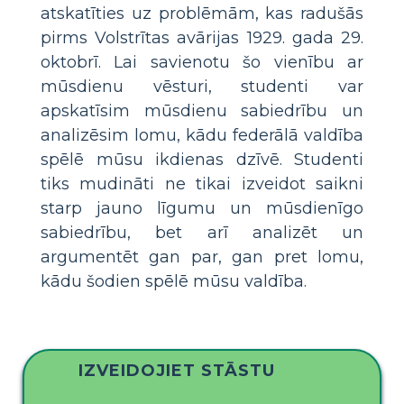
atskatīties uz problēmām, kas radušās
pirms Volstrītas avārijas 1929. gada 29.
oktobrī. Lai savienotu šo vienību ar
mūsdienu vēsturi, studenti var
apskatīsim mūsdienu sabiedrību un
analizēsim lomu, kādu federālā valdība
spēlē mūsu ikdienas dzīvē. Studenti
tiks mudināti ne tikai izveidot saikni
starp jauno līgumu un mūsdienīgo
sabiedrību, bet arī analizēt un
argumentēt gan par, gan pret lomu,
kādu šodien spēlē mūsu valdība.
IZVEIDOJIET STĀSTU