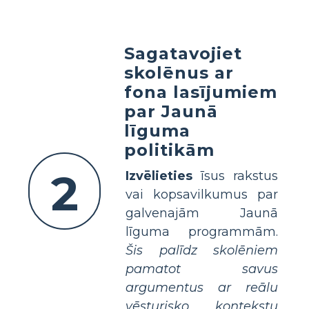
Sagatavojiet
skolēnus ar
fona lasījumiem
par Jaunā
līguma
politikām
2
Izvēlieties
īsus rakstus
vai kopsavilkumus par
galvenajām Jaunā
līguma programmām.
Šis palīdz skolēniem
pamatot savus
argumentus ar reālu
vēsturisko kontekstu