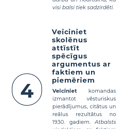
visi balsi tiek sadzirdēti
.
Veiciniet
skolēnus
attīstīt
spēcīgus
argumentus ar
faktiem un
piemēriem
4
Veiciniet
komandas
izmantot vēsturiskus
pierādījumus, citātus un
reālus rezultātus no
1930. gadiem.
Atbalsts