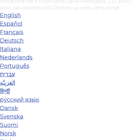
StoryboardThat ir uzņēmuma
Clever Prototypes , LLC
preču
zīme, kas reģistrēta ASV Patentu un preču zīmju birojā.
English
Español
Français
Deutsch
Italiana
Nederlands
Português
עברית
العَرَبِيَّة
हिन्दी
ру́сский язы́к
Dansk
Svenska
Suomi
Norsk