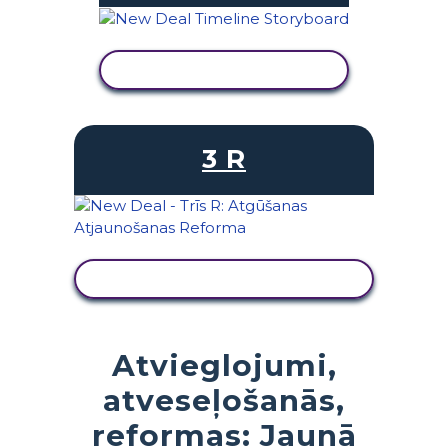
SKATĪT DARBĪBU
3 R
SKATĪT DARBĪBU
Atvieglojumi,
atveseļošanās,
reformas: Jaunā