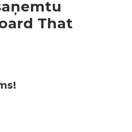
 saņemtu
board That
ms!