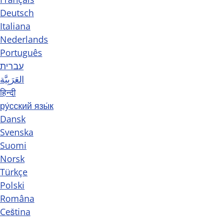
Deutsch
Italiana
Nederlands
Português
עברית
العَرَبِيَّة
हिन्दी
ру́сский язы́к
Dansk
Svenska
Suomi
Norsk
Türkçe
Polski
Româna
Ceština