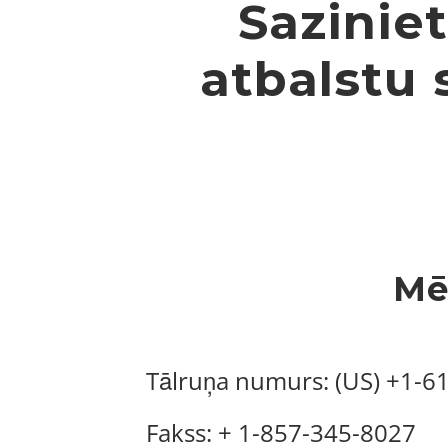
Sazinie
atbalstu 
Mē
Tālruņa numurs: (US) +1-6
Fakss: + 1-857-345-8027