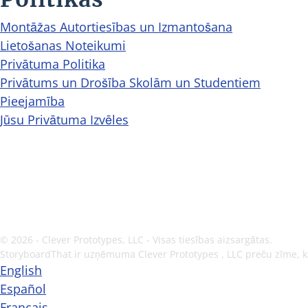
Montāžas Autortiesības un Izmantošana
Lietošanas Noteikumi
Privātuma Politika
Privātums un Drošība Skolām un Studentiem
Pieejamība
Jūsu Privātuma Izvēles
© 2026 - Clever Prototypes, LLC - Visas tiesības aizsargātas.
StoryboardThat ir uzņēmuma
Clever Prototypes , LLC
preču zīme, k
English
Español
Français