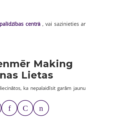
palīdzības centrā
, vai sazinieties ar
enmēr Making
nas Lietas
liecinātos, ka nepalaidīsit garām jaunu