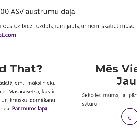
7:00 ASV austrumu daļā
tbildes uz bieži uzdotajiem jautājumiem skatiet mūsu
at.com
.
d That?
Mēs Vi
Jau
ātājiem, mākslinieki,
nā, Masačūsetsā, kas ir
Sekojiet mums, lai pār
u un kritisku domāšanu
saturu!
 mūsu
Par mums lapā
.