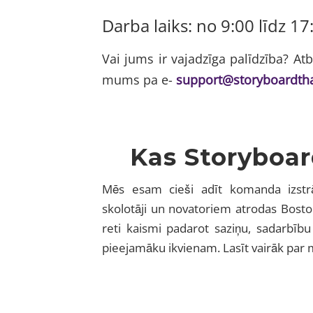
Darba laiks: no 9:00 līdz 1
Vai jums ir vajadzīga palīdzība? A
mums pa e-
support@storyboardth
Kas Storyboar
Mēs esam cieši adīt komanda izstrād
skolotāji un novatoriem atrodas Bosto
reti kaismi padarot saziņu, sadarbīb
pieejamāku ikvienam. Lasīt vairāk par