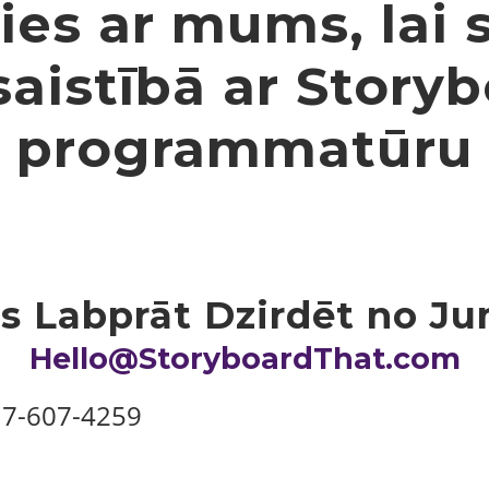
ties ar mums, lai
saistībā ar Story
programmatūru
s Labprāt Dzirdēt no Ju
Hello@StoryboardThat.com
17-607-4259