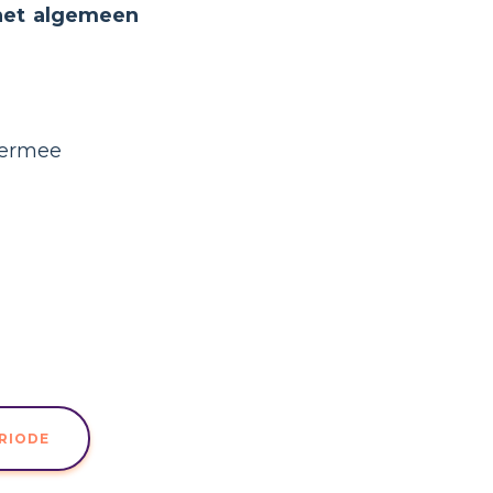
het algemeen
 ermee
ERIODE