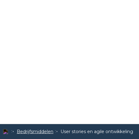
Bedrijfsmiddelen
User stories en agile ontwikkeling