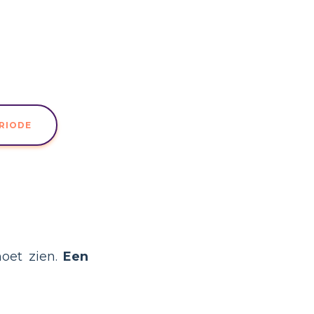
ERIODE
moet zien.
Een