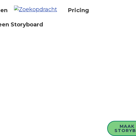
nen
Pricing
een Storyboard
MAAK 
STORY