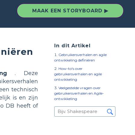
MAAK EEN STORYBOARD ▶
In dit Artikel
iniëren
Gebruikersverhalen en agile
ontwikkeling definiëren
How-to's over
ing
. Deze
gebruikersverhalen en agile
ontwikkeling
ikersverhalen
Veelgestelde vragen over
 een technisch
gebruikersverhalen en Agile-
ijk is en zijn
ontwikkeling
go DB heeft of