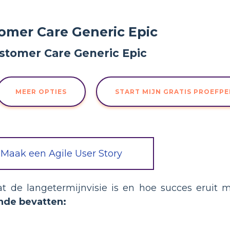
omer Care Generic Epic
MEER OPTIES
START MIJN GRATIS PROEFP
Maak een Agile User Story
wat de langetermijnvisie is en hoe succes eruit 
nde bevatten: