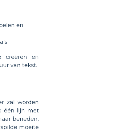
doelen en
a's
te creëren en
ur van tekst.
er zal worden
p één lijn met
 naar beneden,
rspilde moeite