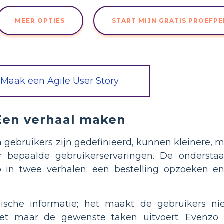
MEER OPTIES
START MIJN GRATIS PROEFP
Maak een Agile User Story
Een verhaal maken
n gebruikers zijn gedefinieerd, kunnen kleinere, m
 bepaalde gebruikerservaringen. De ondersta
p in twee verhalen: een bestelling opzoeken e
sche informatie; het maakt de gebruikers ni
 het maar de gewenste taken uitvoert. Evenz