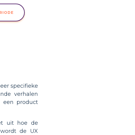
ERIODE
eer specifieke
ande verhalen
n een product
et uit hoe de
o wordt de UX