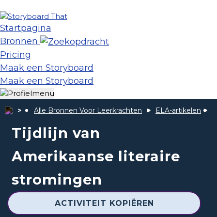
Startpagina
Bronnen
Pricing
Maak een Storyboard
Maak een Storyboard
Alle Bronnen Voor Leerkrachten
ELA-artikelen
A
Tijdlijn van
Amerikaanse literaire
stromingen
ACTIVITEIT KOPIËREN