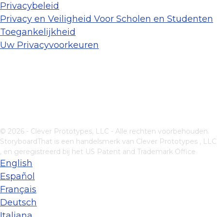
Privacybeleid
Privacy en Veiligheid Voor Scholen en Studenten
Toegankelijkheid
Uw Privacyvoorkeuren
© 2026 - Clever Prototypes, LLC - Alle rechten voorbehouden.
StoryboardThat is een handelsmerk van
Clever Prototypes , LLC
, en geregistreerd bij het US Patent and Trademark Office
English
Español
Français
Deutsch
Italiana