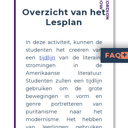
Overzicht van het
Lesplan
In deze activiteit, kunnen de
studenten het creëren van
FAQ
een
tijdlijn
van de literaire
stromingen in de
Welke belangrijk
De romantische periode (1800-1860), de koloniale periode (1607-1765), de realistische/naturalistische periode (1865-1914), de modernistische periode (1914-1945) en de hedenda
Welke effecten hadden historische gebeurtenissen op de Ame
De onderwerpen, vormen en zorgen van de Amerikaanse lit
Welke onderscheidende kenmerke
Een groot aantal stemmen en stijlen kenmerken de hedendaagse periode. Het vertegen
Amerikaanse literatuur.
Studenten zullen een tijdlijn
gebruiken om de grote
bewegingen in vorm en
genre portretteren van
puritanisme naar het
modernisme. Het hebben
van leerlingen gebruiken