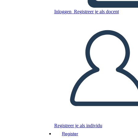
Inloggen
Registreer je als docent
Blanco Timeline Template
Kopieer dit Storyboard
MAAK EEN STORYBOARD
DIAVOORSTELLING AFSPELEN
LEES MIJ VOOR
Registreer je als individu
Register