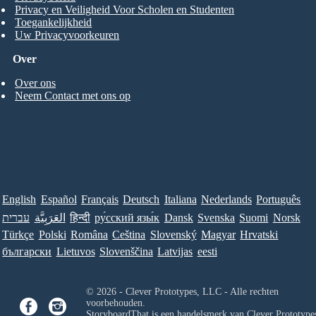
Privacy en Veiligheid Voor Scholen en Studenten
Toegankelijkheid
Uw Privacyvoorkeuren
Over
Over ons
Neem Contact met ons op
English
Español
Français
Deutsch
Italiana
Nederlands
Português
עברית
العَرَبِيَّة
हिन्दी
ру́сский язы́к
Dansk
Svenska
Suomi
Norsk
Türkçe
Polski
Româna
Ceština
Slovenský
Magyar
Hrvatski
български
Lietuvos
Slovenščina
Latvijas
eesti
© 2026 - Clever Prototypes, LLC - Alle rechten
voorbehouden.
StoryboardThat is een handelsmerk van
Clever Prototypes