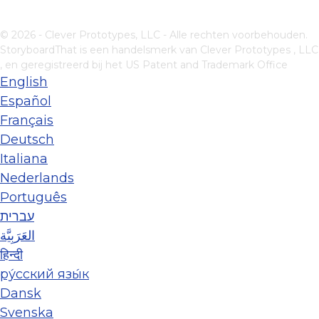
© 2026 - Clever Prototypes, LLC - Alle rechten voorbehouden.
StoryboardThat is een handelsmerk van
Clever Prototypes , LLC
, en geregistreerd bij het US Patent and Trademark Office
English
Español
Français
Deutsch
Italiana
Nederlands
Português
עברית
العَرَبِيَّة
हिन्दी
ру́сский язы́к
Dansk
Svenska