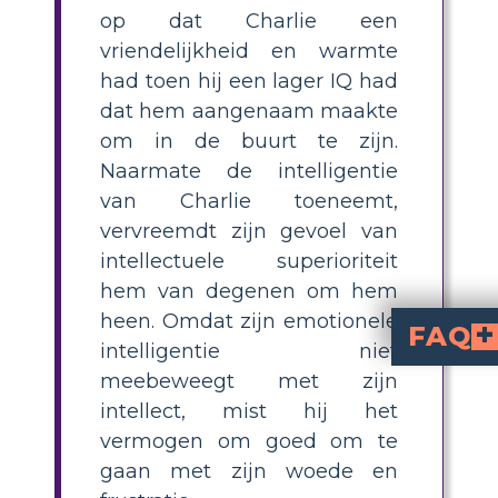
op dat Charlie een
vriendelijkheid en warmte
had toen hij een lager IQ had
dat hem aangenaam maakte
om in de buurt te zijn.
Naarmate de intelligentie
van Charlie toeneemt,
vervreemdt zijn gevoel van
intellectuele superioriteit
hem van degenen om hem
heen. Omdat zijn emotionele
FAQ
intelligentie niet
What are the main themes in Flowers for 
explores themes such as the
relationship between intelligence and social a
ethics of human 
prejudice against
. The novel also delves into personal identity and the importance of empathy.
How can I teach th
Use storyboards or visual aids
like Algernon the mouse, inkblots, a
and provide t
What does Algernon symbolize in F
symbolizes the temporary nature of artificially enhanced intelligence and the isolation that can co
Why is the ethics of human experimentation a key topic in Flowers
. It prompts readers to consider whether it is right to alter someone's intelligence, and where the moral boundaries in scientific advancement should be drawn.
How does Flowers
is mistreated and underestimated because of his intellectua
meebeweegt met zijn
intellect, mist hij het
vermogen om goed om te
gaan met zijn woede en