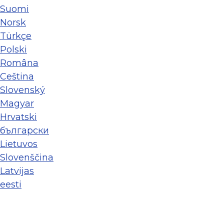
Suomi
Norsk
Türkçe
Polski
Româna
Ceština
Slovenský
Magyar
Hrvatski
български
Lietuvos
Slovenščina
Latvijas
eesti