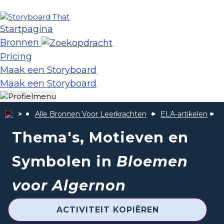
Startpagina
Bronnen
Pricing
Maak een Storyboard
Maak een Storyboard
Alle Bronnen Voor Leerkrachten
ELA-artikelen
B
Thema's, Motieven en
Symbolen in
Bloemen
voor Algernon
ACTIVITEIT KOPIËREN