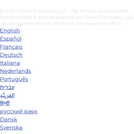
© 2026 - Clever Prototypes, LLC - Alle rechten voorbehouden.
StoryboardThat is een handelsmerk van
Clever Prototypes , LLC
, en geregistreerd bij het US Patent and Trademark Office
English
Español
Français
Deutsch
Italiana
Nederlands
Português
עברית
العَرَبِيَّة
हिन्दी
ру́сский язы́к
Dansk
Svenska