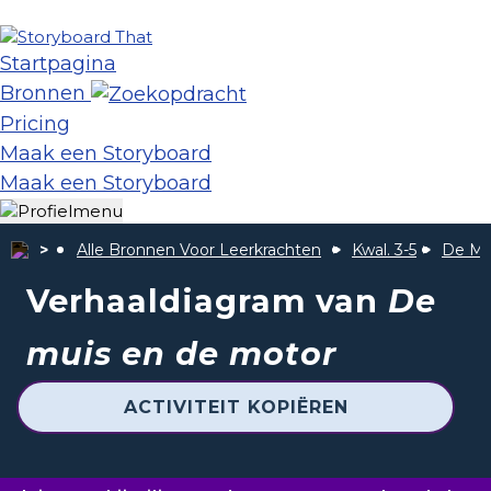
Startpagina
Bronnen
Pricing
Maak een Storyboard
Maak een Storyboard
Alle Bronnen Voor Leerkrachten
Kwal. 3-5
De Mu
Verhaaldiagram van
De
muis en de motor
ACTIVITEIT KOPIËREN