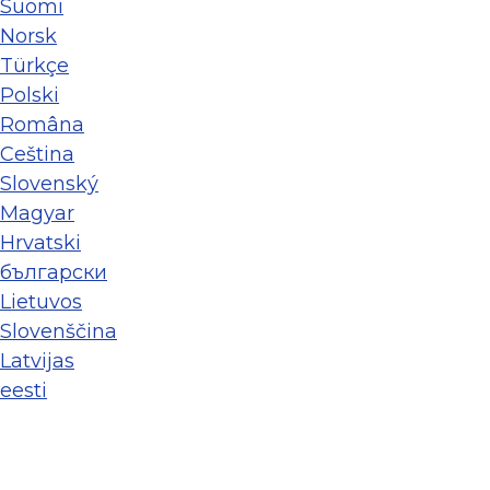
Suomi
Norsk
Türkçe
Polski
Româna
Ceština
Slovenský
Magyar
Hrvatski
български
Lietuvos
Slovenščina
Latvijas
eesti