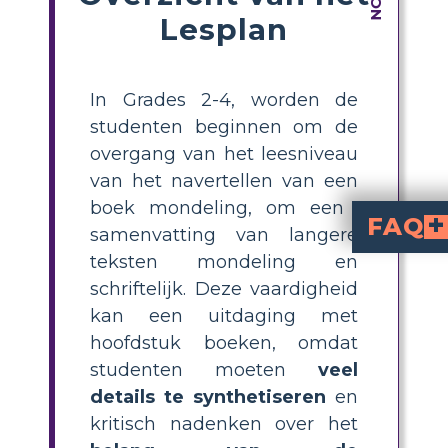
Lesplan
In Grades 2-4, worden de
studenten beginnen om de
overgang van het leesniveau
van het navertellen van een
boek mondeling, om een ​​
FAQ
samenvatting van langere
teksten mondeling en
How can I help 
The Mouse and the Moto
, use a plot diagram storyboard. Have them select key event
What is a plot di
is a visual organizer that helps students map
What steps should students follow to create a vi
Students should: 1) Choose two important events from the be
Why is summariz
is challenging because students must synthesize in
What are effective 
Effective strategies include using graphic organizers like st
schriftelijk. Deze vaardigheid
kan een uitdaging met
hoofdstuk boeken, omdat
studenten moeten
veel
details te synthetiseren
en
kritisch nadenken over het