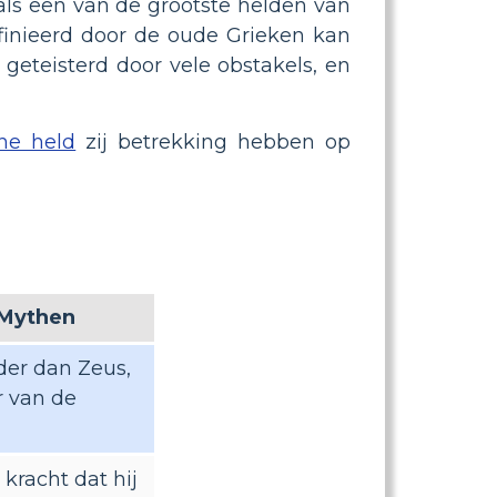
 als een van de grootste helden van
efinieerd door de oude Grieken kan
geteisterd door vele obstakels, en
he held
zij betrekking hebben op
 Mythen
der dan Zeus,
r van de
kracht dat hij