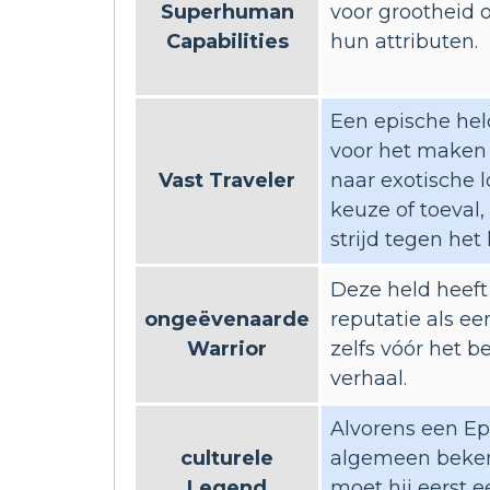
Superhuman
voor grootheid 
Capabilities
hun attributen.
Een epische hel
voor het maken 
Vast Traveler
naar exotische l
keuze of toeval
strijd tegen het
Deze held heeft
ongeëvenaarde
reputatie als een
Warrior
zelfs vóór het b
verhaal.
Alvorens een Ep
culturele
algemeen beke
Legend
moet hij eerst 