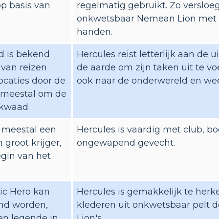
op basis van
regelmatig gebruikt. Zo versloeg
onkwetsbaar Nemean Lion met z
handen.
d is bekend
Hercules reist letterlijk aan de 
van reizen
de aarde om zijn taken uit te voe
ocaties door de
ook naar de onderwereld en wee
, meestal om de
 kwaad.
 meestal een
Hercules is vaardig met club, b
 groot krijger,
ongewapend gevecht.
egin van het
ic Hero kan
Hercules is gemakkelijk te herk
nd worden,
klederen uit onkwetsbaar pelt
een legende in
Lion's.