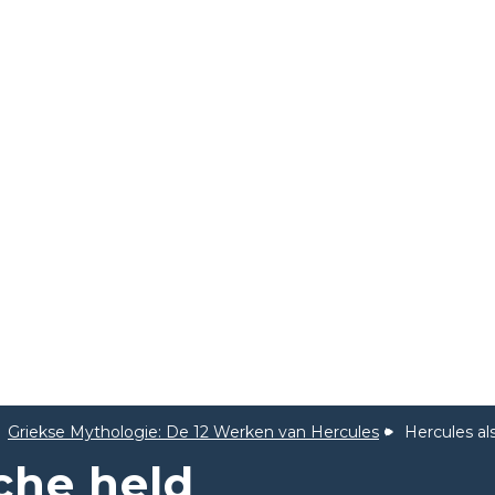
Griekse Mythologie: De 12 Werken van Hercules
Hercules al
che held