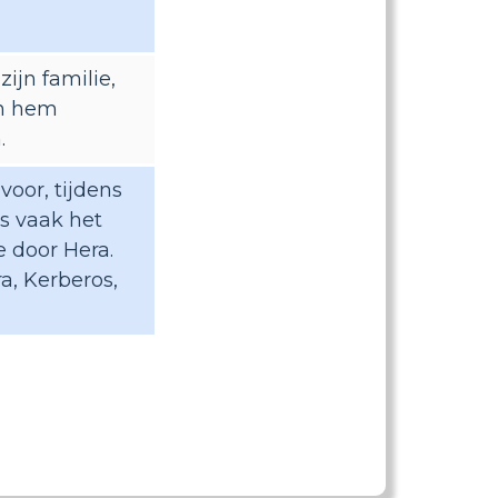
ijn familie,
en hem
.
voor, tijdens
is vaak het
 door Hera.
a, Kerberos,