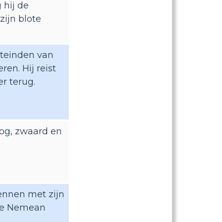
 hij de
ijn blote
uiteinden van
ren. Hij reist
r terug.
oog, zwaard en
ennen met zijn
 de Nemean