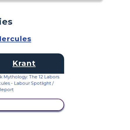
ies
Hercules
Krant
ACTIVITEIT BEKIJKEN