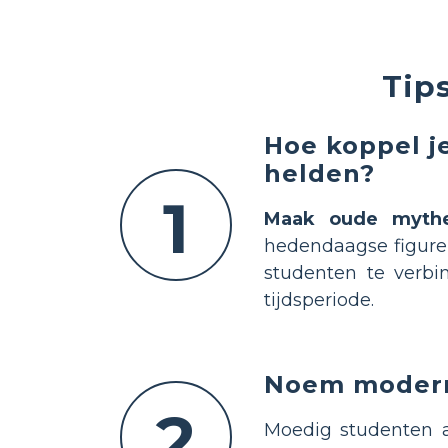
Tip
Hoe koppel j
helden?
1
Maak oude mythe
hedendaagse figuren
studenten te verbi
tijdsperiode.
Noem modern
2
Moedig studenten 