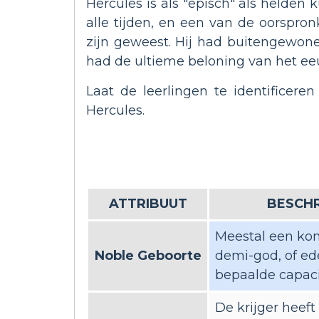
Hercules is als "episch" als helden
alle tijden, en een van de oorspro
zijn geweest. Hij had buitengewone
had de ultieme beloning van het e
Laat de leerlingen te identifice
Hercules.
ATTRIBUUT
BESCHR
Meestal een koni
Noble Geboorte
demi-god, of e
bepaalde capacit
De krijger heeft