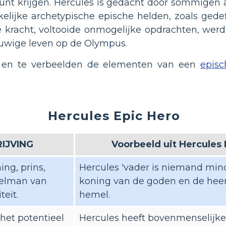
 kunt krijgen. Hercules is gedacht door sommigen
nkelijke archetypische epische helden, zoals ged
 kracht, voltooide onmogelijke opdrachten, werd 
euwige leven op de Olympus.
ren en te verbeelden de elementen van een
episc
Hercules Epic Hero
IJVING
Voorbeeld uit Hercules
ng, prins,
Hercules 'vader is niemand min
delman van
koning van de goden en de hee
eit.
hemel.
 het potentieel
Hercules heeft bovenmenselijke 