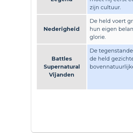
zijn cultuur.
De held voert g
Nederigheid
hun eigen belan
glorie.
De tegenstander
Battles
de held gezicht
Supernatural
bovennatuurlijk
Vijanden