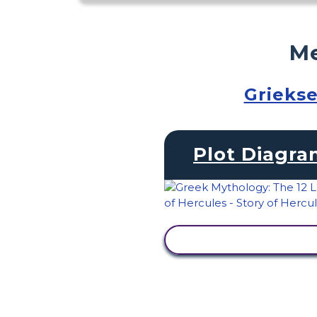
Me
Griekse
Plot Diagr
ACTIVITEIT BEKIJK