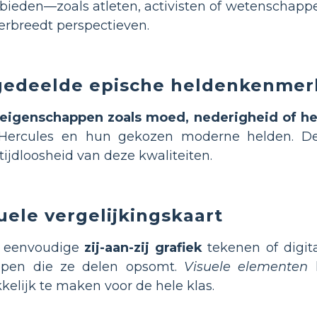
bieden—zoals atleten, activisten of wetenschapp
erbreedt perspectieven.
 gedeelde epische heldenkenme
eigenschappen zoals moed, nederigheid of h
 Hercules en hun gekozen moderne helden. Deze
ijdloosheid van deze kwaliteiten.
uele vergelijkingskaart
n eenvoudige
zij-aan-zij grafiek
tekenen of digit
ppen die ze delen opsomt.
Visuele elementen
h
kelijk te maken voor de hele klas.