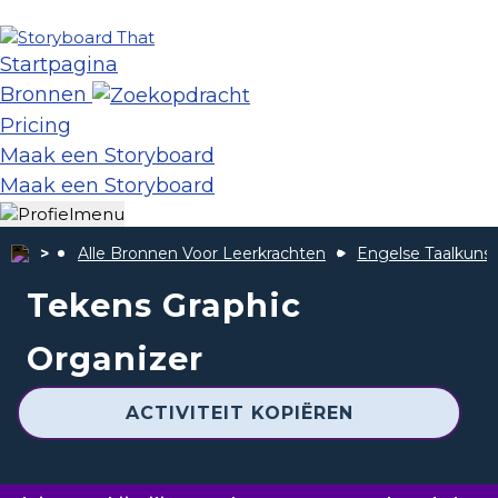
Startpagina
Bronnen
Pricing
Maak een Storyboard
Maak een Storyboard
Alle Bronnen Voor Leerkrachten
Engelse Taalkunst
Tekens Graphic
Organizer
ACTIVITEIT KOPIËREN