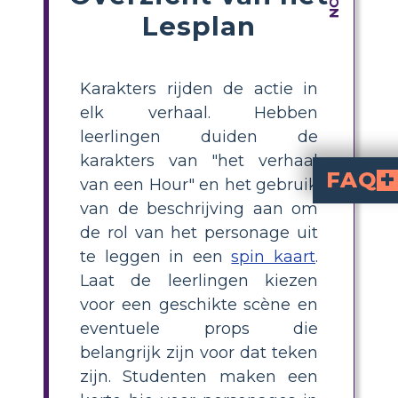
Lesplan
Karakters rijden de actie in
elk verhaal. Hebben
leerlingen duiden de
karakters van "het verhaal
FAQ
van een Hour" en het gebruik
van de beschrijving aan om
Wat is de beteken
Volgens het korte verhaal is meneer Brently Mal
Wie is Josephine en welke rol speelt z
De zus van mevrouw Mallard is Josephine. Ze speelt een ondersteunende rol in het verhaal, vooral wanne
Wat is de beteken
Josephine en Richards worden getoond als medelevende karakters die zich zorgen maken over de gezondheid van mevrouw Mallards, vooral nadat ze hoort over de dood van haar man. Ze vertegenwoordigen de samenleving die van mensen verwacht da
de rol van het personage uit
te leggen in een
spin kaart
.
Laat de leerlingen kiezen
voor een geschikte scène en
eventuele props die
belangrijk zijn voor dat teken
zijn. Studenten maken een