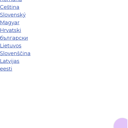
Ceština
Slovenský
Magyar
Hrvatski
български
Lietuvos
Slovenščina
Latvijas
eesti