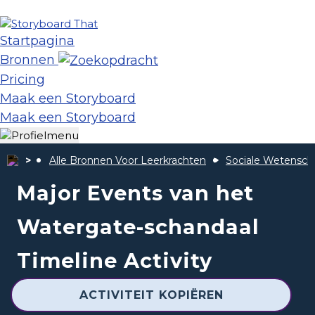
Startpagina
Bronnen
Pricing
Maak een Storyboard
Maak een Storyboard
Alle Bronnen Voor Leerkrachten
Sociale Wetensc
Major Events van het
Watergate-schandaal
Timeline Activity
ACTIVITEIT KOPIËREN