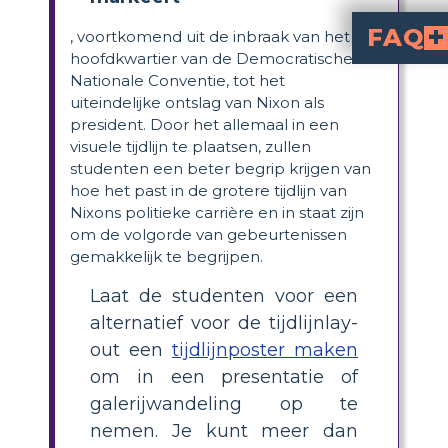
FAQ
, voortkomend uit de inbraak van het
hoofdkwartier van de Democratische
What are the key events in 
in the Watergate Scandal timeline include the break-in at the Democratic National Convention headquarters in 1972, the cover-up efforts by President Nixon's administration, the televised Senate hearings, the release of the White House tapes, and ultimately, Nixon's resignation in 1974.
How can students cre
by identifying major events, summarizing each event, and illustrating them visually. They can us
What should be included in a timeline of Richard Nixon’s pr
A complete timeline should cover Nixon’s political rise, the Watergate break-in, his resignation, major post-presidency events like the Frost interview, his public se
Why is making a
visualize the sequen
of events, see cause and eff
What are some cre
Creative presentation ideas include making a timeline poster, using digital timeline tools, incorporating illustrations, or organizing a gallery walk where students display and discuss their timelines.
Nationale Conventie, tot het
uiteindelijke ontslag van Nixon als
president. Door het allemaal in een
visuele tijdlijn te plaatsen, zullen
studenten een beter begrip krijgen van
hoe het past in de grotere tijdlijn van
Nixons politieke carrière en in staat zijn
om de volgorde van gebeurtenissen
gemakkelijk te begrijpen.
Laat de studenten voor een
alternatief voor de tijdlijnlay-
out een
tijdlijnposter maken
om in een presentatie of
galerijwandeling op te
nemen. Je kunt meer dan