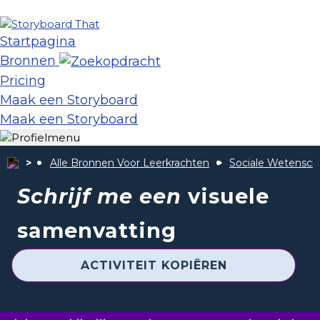
Startpagina
Bronnen
Pricing
Maak een Storyboard
Maak een Storyboard
Alle Bronnen Voor Leerkrachten
Sociale Wetensc
Schrijf me een
visuele
samenvatting
ACTIVITEIT KOPIËREN