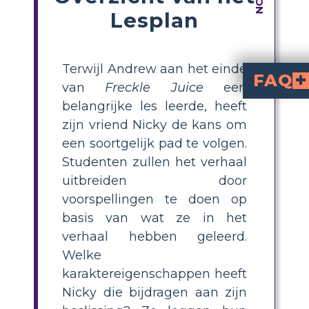
Lesplan
Terwijl Andrew aan het einde
FAQ
van
Freckle Juice
een
belangrijke les leerde, heeft
Welke onverwachte schokken of wendingen kunnen aan het verhaal worden toegevoegd om het naar een p
De onverwachte bijwerking van het sproetensap zou kunnen zijn dat Andrew kortstondig van lich
Welke andere plaatsen, instelling
Het complot zou ontwikkeld kunnen worden om een ​​buurtkermis te organiseren wanneer Andrew een omstandigheid tegenkomt die zijn
zijn vriend Nicky de kans om
een soortgelijk pad te volgen.
Studenten zullen het verhaal
uitbreiden door
voorspellingen te doen op
basis van wat ze in het
verhaal hebben geleerd.
Welke
karaktereigenschappen heeft
Nicky die bijdragen aan zijn