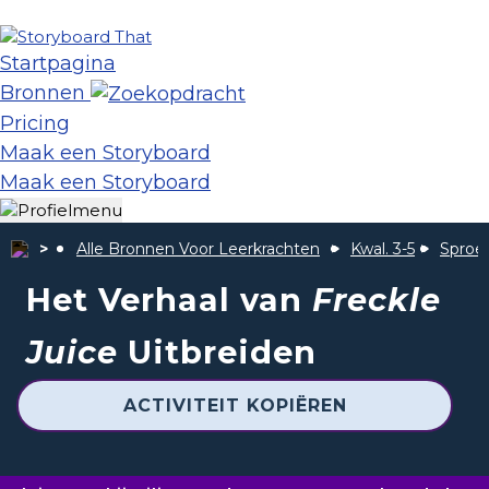
Startpagina
Bronnen
Pricing
Maak een Storyboard
Maak een Storyboard
Alle Bronnen Voor Leerkrachten
Kwal. 3-5
Sproet
Het Verhaal van
Freckle
Juice
Uitbreiden
ACTIVITEIT KOPIËREN