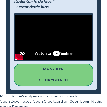
studenten in de klas.”
– Leraar derde klas
MAAK EEN
STORYBOARD
Meer dan
40 miljoen
storyboards gemaakt
Geen Downloads, Geen Creditcard en Geen Login Nodig
om te Proberen!