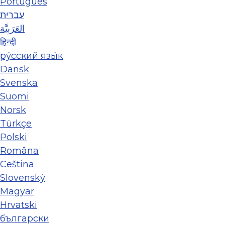
Português
עברית
العَرَبِيَّة
हिन्दी
ру́сский язы́к
Dansk
Svenska
Suomi
Norsk
Türkçe
Polski
Româna
Ceština
Slovenský
Magyar
Hrvatski
български