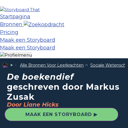
Startpagina
Bronnen
Pricing
Maak een Storyboard
Maak een Storyboard
Alle Bronnen Voor Leerkrachten
Sociale Wetensch
De boekendief
geschreven door Markus
Zusak
Door Liane Hicks
MAAK EEN STORYBOARD ▶