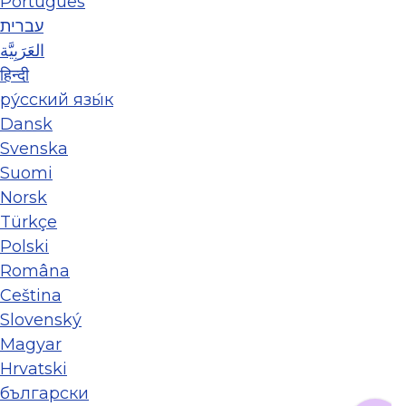
Português
עברית
العَرَبِيَّة
हिन्दी
ру́сский язы́к
Dansk
Svenska
Suomi
Norsk
Türkçe
Polski
Româna
Ceština
Slovenský
Magyar
Hrvatski
български