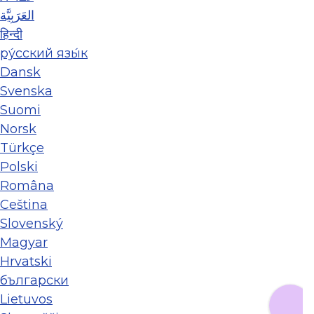
العَرَبِيَّة
हिन्दी
ру́сский язы́к
Dansk
Svenska
Suomi
Norsk
Türkçe
Polski
Româna
Ceština
Slovenský
Magyar
Hrvatski
български
Lietuvos