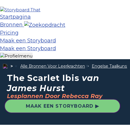
Startpagina
Bronnen
Pricing
Maak een Storyboard
Maak een Storyboard
Alle Bronnen Voor Leerkrachten
Engelse Taalkunst
The Scarlet Ibis
van
James Hurst
Lesplannen Door Rebecca Ray
MAAK EEN STORYBOARD ▶