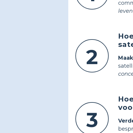
comm
leven
Hoe
sat
2
Maa
satel
conce
Hoe
voo
3
Verd
besp