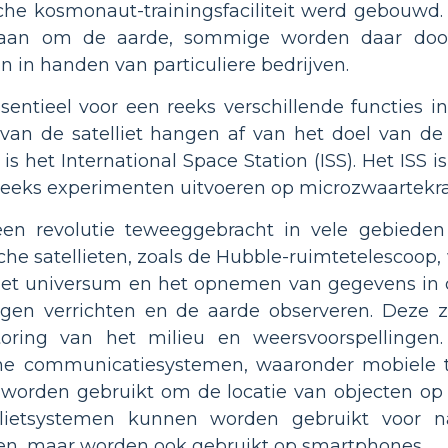
che kosmonaut-trainingsfaciliteit werd gebouwd.
 baan om de aarde, sommige worden daar door 
jn in handen van particuliere bedrijven.
essentieel voor een reeks verschillende functies 
an de satelliet hangen af ​​van het doel van de s
is het International Space Station (ISS). Het ISS 
reeks experimenten uitvoeren op microzwaartekra
een revolutie teweeggebracht in vele gebied
che satellieten, zoals de Hubble-ruimtetelescoop,
het universum en het opnemen van gegevens in de
ingen verrichten en de aarde observeren. Deze 
ring van het milieu en weersvoorspellingen. 
ne communicatiesystemen, waaronder mobiele te
 worden gebruikt om de locatie van objecten op 
llietsystemen kunnen worden gebruikt voor n
en, maar worden ook gebruikt op smartphones.