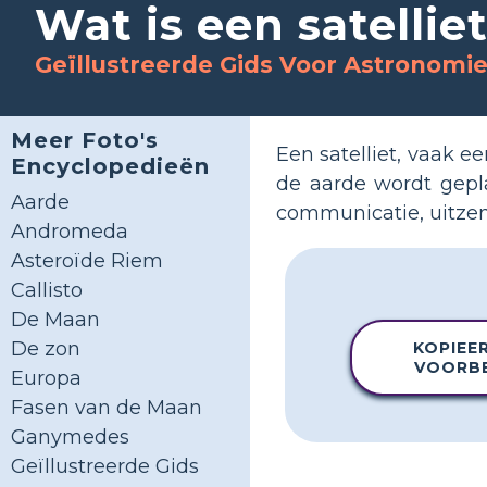
Wat is een satellie
Geïllustreerde Gids Voor Astronom
Meer Foto's
Een satelliet, vaak 
Encyclopedieën
de aarde wordt gepl
Aarde
communicatie, uitzen
Andromeda
Asteroïde Riem
Callisto
De Maan
De zon
KOPIEER
VOORB
Europa
Fasen van de Maan
Ganymedes
Geïllustreerde Gids