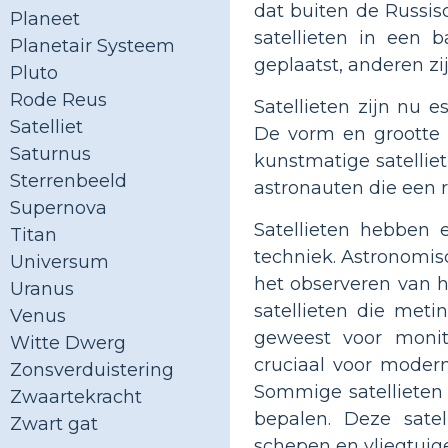
dat buiten de Russis
Planeet
satellieten in een
Planetair Systeem
geplaatst, anderen zi
Pluto
Rode Reus
Satellieten zijn nu 
Satelliet
De vorm en grootte v
Saturnus
kunstmatige satelliet 
Sterrenbeeld
astronauten die een 
Supernova
Satellieten hebben 
Titan
techniek. Astronomis
Universum
het observeren van 
Uranus
satellieten die met
Venus
geweest voor monito
Witte Dwerg
cruciaal voor moder
Zonsverduistering
Sommige satellieten
Zwaartekracht
bepalen. Deze sate
Zwart gat
schepen en vliegtuig