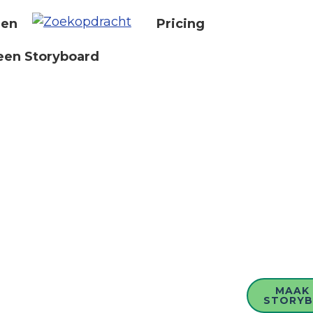
nen
Pricing
een Storyboard
MAAK 
STORY