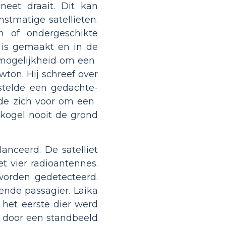
neet draait. Dit kan
nstmatige satellieten.
en of ondergeschikte
n is gemaakt en in de
ogelijkheid om een ​​
ton. Hij schreef over
 stelde een gedachte-
e zich voor om een ​​
kogel nooit de grond
anceerd. De satelliet
t vier radioantennes.
worden gedetecteerd.
ende passagier. Laika
het eerste dier werd
d door een standbeeld