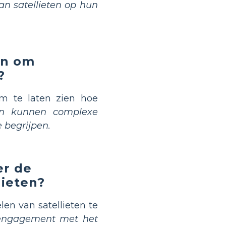
an satellieten op hun
en om
?
m te laten zien hoe
en kunnen complexe
 begrijpen.
er de
lieten?
en van satellieten te
r engagement met het