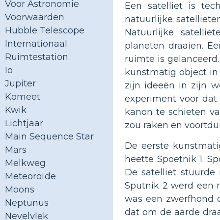
Voor Astronomie
Een satelliet is te
Voorwaarden
natuurlijke satelliet
Hubble Telescope
Natuurlijke satelli
Internationaal
planeten draaien. Ee
Ruimtestation
ruimte is gelanceerd
Io
kunstmatig object in
Jupiter
zijn ideeën in zijn 
Komeet
experiment voor dat 
Kwik
kanon te schieten v
Lichtjaar
zou raken en voortdu
Main Sequence Star
De eerste kunstmatig
Mars
heette Spoetnik 1. S
Melkweg
De satelliet stuurd
Meteoroïde
Sputnik 2 werd een m
Moons
was een zwerfhond d
Neptunus
dat om de aarde draa
Nevelvlek