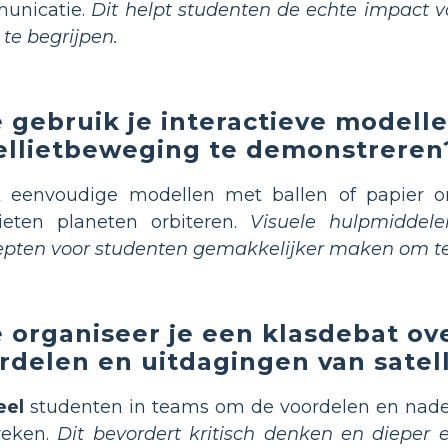
unicatie.
Dit helpt studenten de echte impact v
 te begrijpen.
 gebruik je interactieve modell
ellietbeweging te demonstreren
k
eenvoudige modellen met ballen of papier o
lieten planeten orbiteren.
Visuele hulpmiddel
pten voor studenten gemakkelijker maken om te
 organiseer je een klasdebat ov
rdelen en uitdagingen van satel
eel
studenten in teams om de voordelen en nadel
reken.
Dit bevordert kritisch denken en diepe