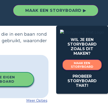
MAAK EEN STORYBOARD ▶
 die in een baan rond
WIL JE EEN
 gebruikt, waaronder
STORYBOARD
ZOALS DIT
MAKEN?
MAAK EEN
STORYBOARD
PROBEER
E EIGEN
STORYBOARD
BOARD
THAT!
Meer Opties