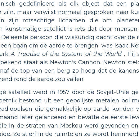
chnisch gedefinieerd als elk object dat een pla
en zijn, maar verwijst normaal gesproken naar ku
eten zijn rotsachtige lichamen die om planet
n kunstmatige satelliet is iets dat door mense
. De eerste persoon die wiskundig dacht over de m
 een baan om de aarde te brengen, was Isaac New
werk
A Treatise of the System of the World
. Hij
bekend staat als Newton's Cannon. Newton steld
anaf de top van een berg zo hoog dat de kanons
rend rond de aarde zou vallen.
e satelliet werd in 1957 door de Sovjet-Unie gel
poetnik bestond uit een gepolijste metalen bol me
e radiopulsen die gemakkelijk op aarde konden 
aand later gelanceerd en bevatte de eerste lev
ie in de straten van Moskou werd gevonden en 
ide. Ze stierf in de ruimte en ze wordt herinner