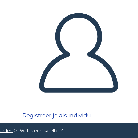
Registreer je als individu
aarden
Wat is een satelliet?