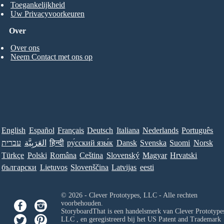
Toegankelijkheid
Uw Privacyvoorkeuren
Over
Over ons
Neem Contact met ons op
English
Español
Français
Deutsch
Italiana
Nederlands
Português
עברית
العَرَبِيَّة
हिन्दी
ру́сский язы́к
Dansk
Svenska
Suomi
Norsk
Türkçe
Polski
Româna
Ceština
Slovenský
Magyar
Hrvatski
български
Lietuvos
Slovenščina
Latvijas
eesti
© 2026 - Clever Prototypes, LLC - Alle rechten
voorbehouden.
StoryboardThat is een handelsmerk van
Clever Prototypes
LLC
, en geregistreerd bij het US Patent and Trademark