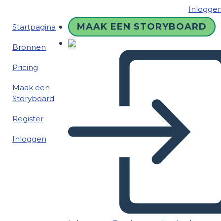
Inlogge
MAAK EEN STORYBOARD
Startpagina
Bronnen
Pricing
Maak een
Storyboard
Register
Inloggen