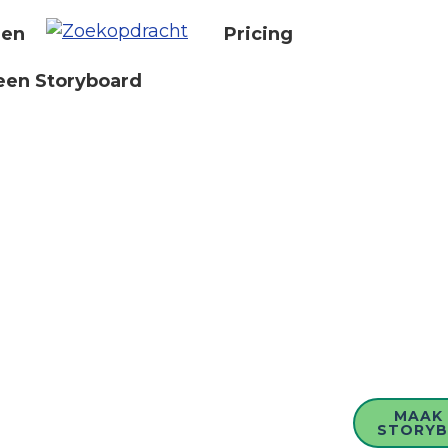
nen
Pricing
een Storyboard
MAAK 
STORY