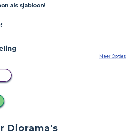
n als sjabloon!
!
Meer Opties
N
r Diorama's