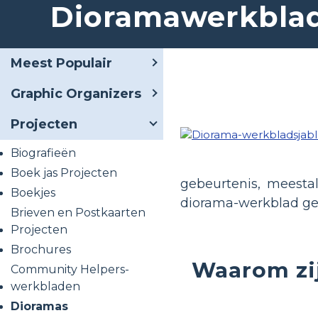
Dioramawerkblad
Meest Populair
Graphic Organizers
Projecten
Biografieën
Boek jas Projecten
gebeurtenis, meesta
Boekjes
diorama-werkblad geb
Brieven en Postkaarten
Projecten
Brochures
Waarom zij
Community Helpers-
werkbladen
Dioramas