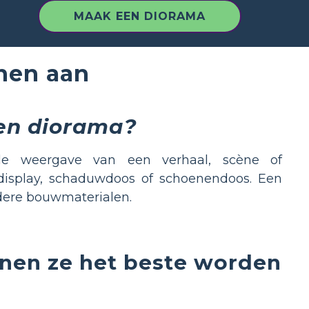
MAAK EEN DIORAMA
nen aan
een diorama?
le weergave van een verhaal, scène of
display, schaduwdoos of schoenendoos. Een
ndere bouwmaterialen.
nnen ze het beste worden