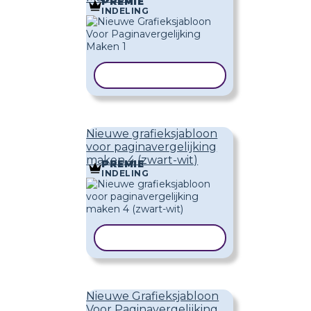
PREMIE
INDELING
SJABLOON KOPIËREN
Nieuwe grafieksjabloon
voor paginavergelijking
maken 4 (zwart-wit)
PREMIE
INDELING
SJABLOON KOPIËREN
Nieuwe Grafieksjabloon
Voor Paginavergelijking