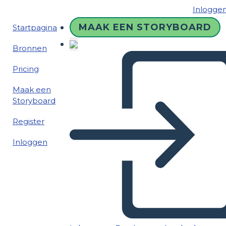
Inlogge
MAAK EEN STORYBOARD
Startpagina
Bronnen
Pricing
Maak een
Storyboard
Register
Inloggen