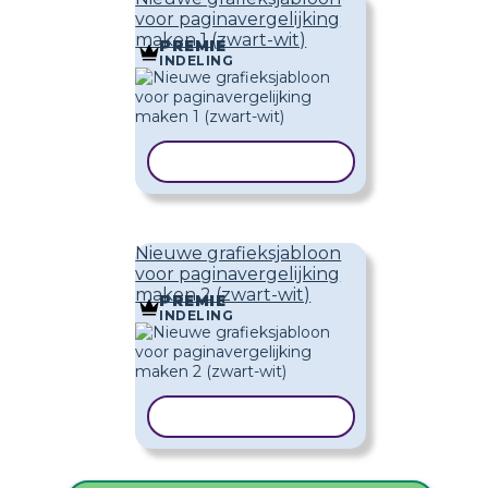
voor paginavergelijking
maken 1 (zwart-wit)
PREMIE
INDELING
SJABLOON KOPIËREN
Nieuwe grafieksjabloon
voor paginavergelijking
maken 2 (zwart-wit)
PREMIE
INDELING
SJABLOON KOPIËREN