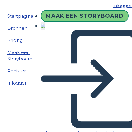
Inlogge
MAAK EEN STORYBOARD
Startpagina
Bronnen
Pricing
Maak een
Storyboard
Register
Inloggen