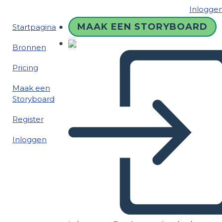
Inlogge
MAAK EEN STORYBOARD
Startpagina
Bronnen
Pricing
Maak een
Storyboard
Register
Inloggen