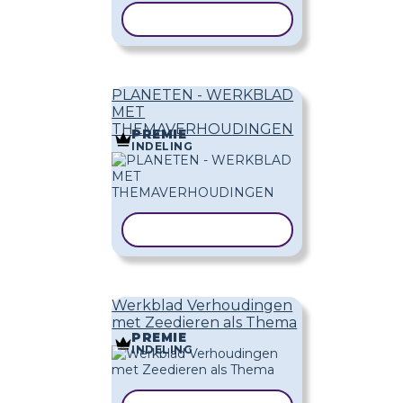
SJABLOON KOPIËREN
PLANETEN - WERKBLAD
MET
THEMAVERHOUDINGEN
PREMIE
INDELING
SJABLOON KOPIËREN
Werkblad Verhoudingen
met Zeedieren als Thema
PREMIE
INDELING