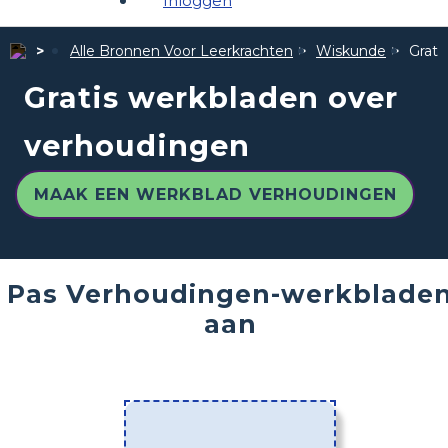
Inloggen
Alle Bronnen Voor Leerkrachten
Wiskunde
Grati
Gratis werkbladen over
verhoudingen
MAAK EEN WERKBLAD VERHOUDINGEN
Pas Verhoudingen-werkblade
aan