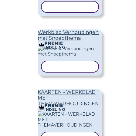
SJABLOON KOPIËREN
Werkblad Verhoudingen
met Snoepthema
PREMIE
INDELING
SJABLOON KOPIËREN
KAARTEN - WERKBLAD
MET
THEMAVERHOUDINGEN
PREMIE
INDELING