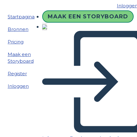
Inlogge
MAAK EEN STORYBOARD
Startpagina
Bronnen
Pricing
Maak een
Storyboard
Register
Inloggen