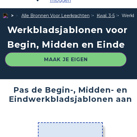
Inloggen
Alle Bronnen Voor Leerkrachten
Kwal. 3-5
Werkbl
Werkbladsjablonen voor
Begin, Midden en Einde
MAAK JE EIGEN
Pas de Begin-, Midden- en
Eindwerkbladsjablonen aan