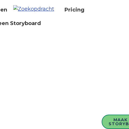
nen
Pricing
een Storyboard
MAAK 
STORY