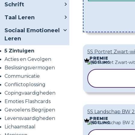
Schrift
Taal Leren
Sociaal Emotioneel
Leren
5 Zintuigen
5S Portret Zwart-wi
PREMIE
Acties en Gevolgen
INDELING
Beslissingsvermogen
SJABLOON
Communicatie
KOPIËREN
Conflictoplossing
Copingvaardigheden
Emoties Flashcards
Gevoelens Begrijpen
5S Landschap BW 2
Levensvaardigheden
PREMIE
INDELING
Lichaamstaal