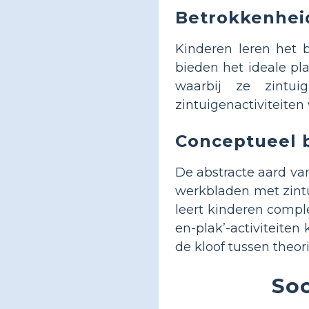
Betrokkenheid
Kinderen leren het 
bieden het ideale pla
waarbij ze zintui
zintuigenactiviteite
Conceptueel 
De abstracte aard van
werkbladen met zintui
leert kinderen compl
en-plak’-activiteiten
de kloof tussen theor
Soo