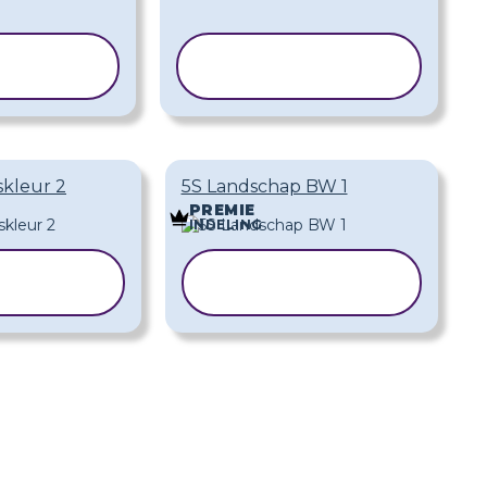
ABLOON
SJABLOON
PIËREN
KOPIËREN
kleur 2
5S Landschap BW 1
PREMIE
INDELING
BLOON
SJABLOON
IËREN
KOPIËREN