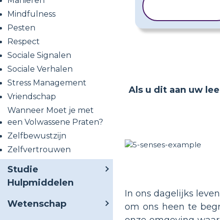
Manieren
SJABLOON
KOPIËREN
Mindfulness
Pesten
Respect
Sociale Signalen
Sociale Verhalen
Stress Management
Als u dit aan uw le
Vriendschap
Wanneer Moet je met
een Volwassene Praten?
Zelfbewustzijn
Zelfvertrouwen
Studie
Hulpmiddelen
In ons dagelijks leve
Wetenschap
om ons heen te begr
onze omgeving waarne