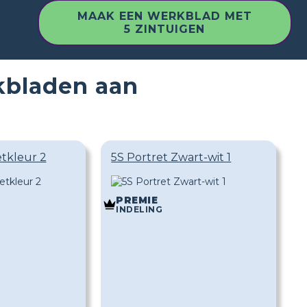
MAAK EEN WERKBLAD MET
5 ZINTUIGEN
kbladen aan
etkleur 2
5S Portret Zwart-wit 1
PREMIE
G
INDELING