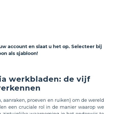
uw account en slaat u het op. Selecteer bij
n als sjabloon!
ia werkbladen: de vijf
verkennen
en, aanraken, proeven en ruiken) om de wereld
en een cruciale rol in de manier waarop we
zintuiglijke waarneming in het onderwijs te