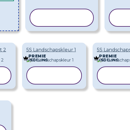
SJABLOON
SJ
KOPIËREN
KO
t 2
5S Landschapskleur 1
5S Landschaps
PREMIE
PREMIE
INDELING
INDELING
SJABLOON
SJA
KOPIËREN
KOP