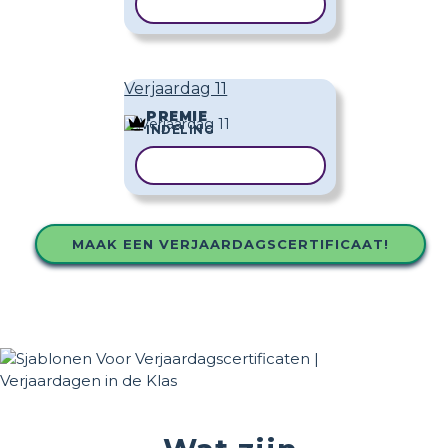
SJABLOON KOPIËREN
Verjaardag 11
PREMIE
INDELING
SJABLOON KOPIËREN
MAAK EEN VERJAARDAGSCERTIFICAAT!