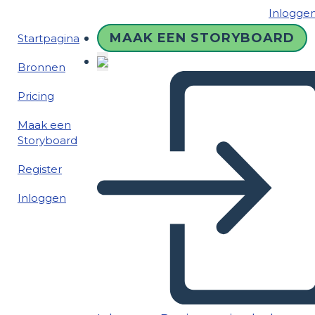
Inlogge
MAAK EEN STORYBOARD
Startpagina
Bronnen
Pricing
Maak een
Storyboard
Register
Inloggen