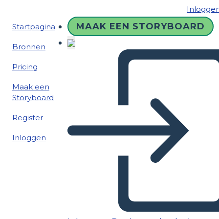
Inlogge
MAAK EEN STORYBOARD
Startpagina
Bronnen
Pricing
Maak een
Storyboard
Register
Inloggen