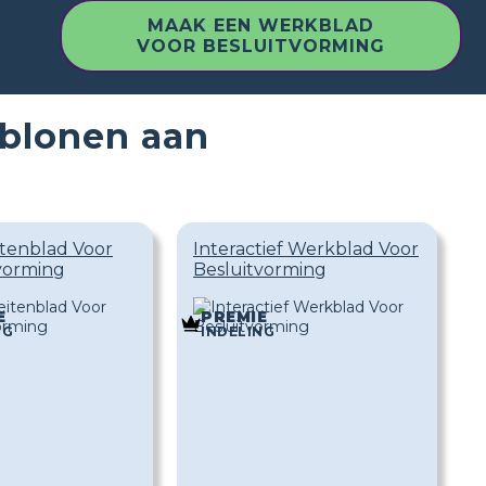
MAAK EEN WERKBLAD
VOOR BESLUITVORMING
ablonen aan
eitenblad Voor
Interactief Werkblad Voor
vorming
Besluitvorming
E
PREMIE
NG
INDELING