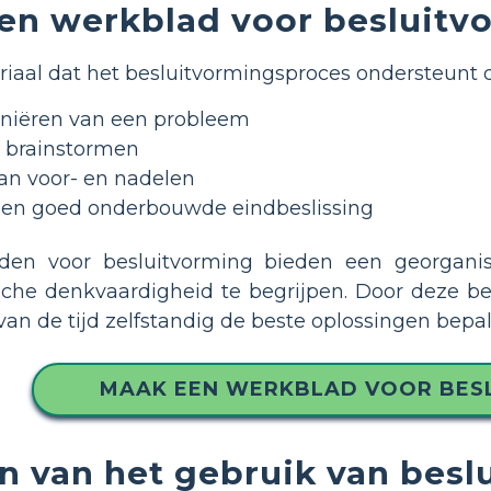
een werkblad voor besluit
riaal dat het besluitvormingsproces ondersteunt 
finiëren van een probleem
s brainstormen
an voor- en nadelen
en goed onderbouwde eindbeslissing
aden voor besluitvorming bieden een georgani
ische denkvaardigheid te begrijpen. Door deze 
 van de tijd zelfstandig de beste oplossingen bepa
MAAK EEN WERKBLAD VOOR BES
n van het gebruik van besl