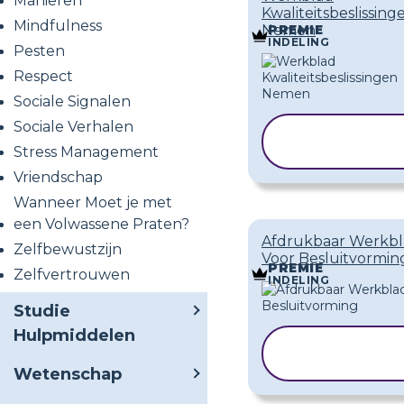
Manieren
Kwaliteitsbeslissing
Mindfulness
Nemen
PREMIE
INDELING
Pesten
Respect
Sociale Signalen
Sociale Verhalen
SJABLOON
KOPIËREN
Stress Management
Vriendschap
Wanneer Moet je met
een Volwassene Praten?
Afdrukbaar Werkb
Zelfbewustzijn
Voor Besluitvormin
PREMIE
Zelfvertrouwen
INDELING
Studie
Hulpmiddelen
SJABLOO
KOPIËREN
Wetenschap