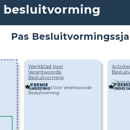
 besluitvorming
Pas Besluitvormingssj
Werkblad Voor
Activit
Verantwoorde
Besluit
Besluitvorming
PREMIE
PREMI
INDELING
INDELI