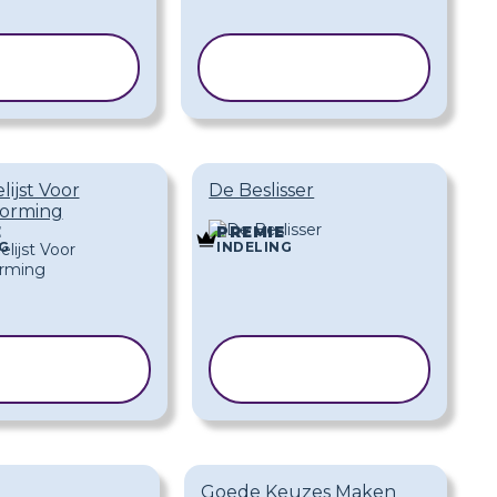
JABLOON
SJABLOON
OPIËREN
KOPIËREN
lijst Voor
De Beslisser
vorming
E
PREMIE
G
INDELING
JABLOON
SJABLOON
KOPIËREN
KOPIËREN
Goede Keuzes Maken