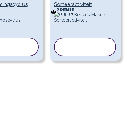
mingscyclus
Sorteeractiviteit
PREMIE
INDELING
ABLOON
SJABLOON
PIËREN
KOPIËREN