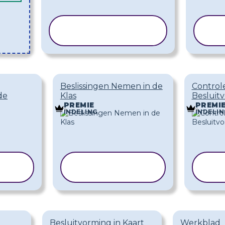
SJABLOON
S
KOPIËREN
K
Beslissingen Nemen in de
Controle
de
Klas
Besluit
PREMIE
PREMI
INDELING
INDELIN
N
SJABLOON
S
N
KOPIËREN
Besluitvorming in Kaart
Werkblad