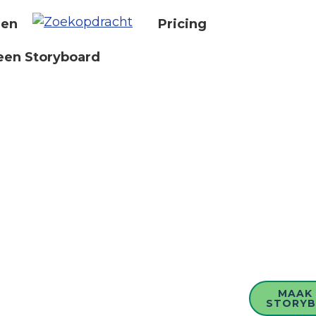
nen
Pricing
een Storyboard
MAAK 
STORY