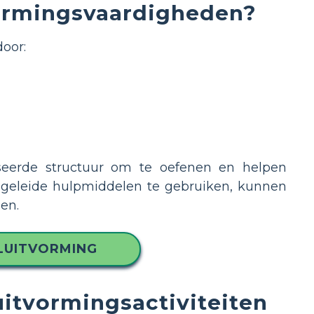
vormingsvaardigheden?
door:
seerde structuur om te oefenen en helpen
begeleide hulpmiddelen te gebruiken, kunnen
len.
LUITVORMING
uitvormingsactiviteiten