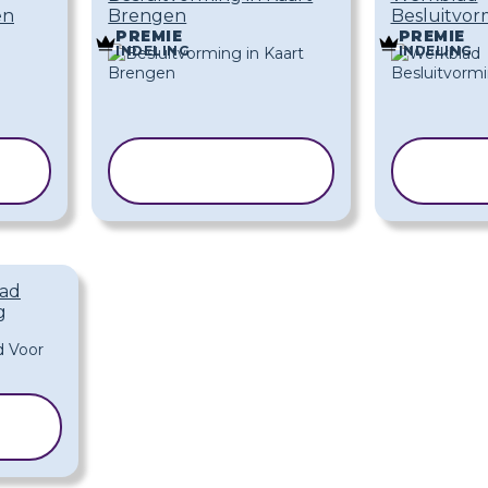
en
Brengen
Besluitvor
PREMIE
PREMIE
INDELING
INDELING
SJABLOON
SJ
KOPIËREN
KO
lad
g
N