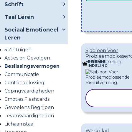
Schrift
Taal Leren
Sociaal Emotioneel
Leren
5 Zintuigen
Sjabloon Voor
Probleemoplossen
Acties en Gevolgen
Besluitvorming
PREMIE
INDELING
Beslissingsvermogen
Communicatie
Conflictoplossing
Copingvaardigheden
SJABLOO
Emoties Flashcards
KOPIËRE
Gevoelens Begrijpen
Levensvaardigheden
Lichaamstaal
Werkblad