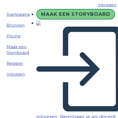
Inloggen
MAAK EEN STORYBOARD
Startpagina
Bronnen
Pricing
Maak een
Storyboard
Register
Inloggen
Inloggen
Registreer je als docent