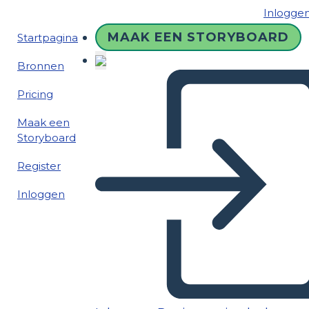
Inlogge
MAAK EEN STORYBOARD
Startpagina
Bronnen
Pricing
Maak een
Storyboard
Register
Inloggen