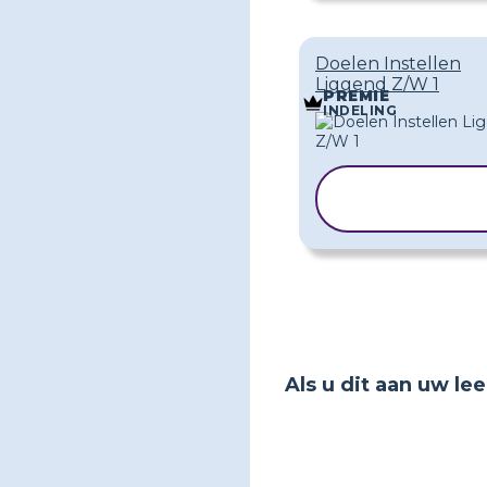
Doelen Instellen
Liggend Z/W 1
PREMIE
INDELING
SJABLOON
KOPIËREN
Als u dit aan uw le