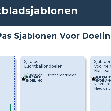
kbladsjablonen
Pas Sjablonen Voor Doelin
Sjabloon,
Sjabloo
Luchtballondoelen
Voornem
Nieuwe 
PREMIE
PREMIE
INDELING
INDELIN