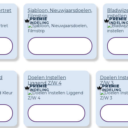
rtret
Sjabloon, Nieuwjaarsdoelen,
Bladwijz
Filmstrip
instellen
PREMIE
PREMIE
INDELING
INDELIN
SJABLOON
S
KOPIËREN
nd
Doelen Instellen
Doelen Inst
Liggend Z/W 4
Z/W 3
PREMIE
PREMIE
INDELING
INDELING
SJABLOON
SJA
KOPIËREN
KOP