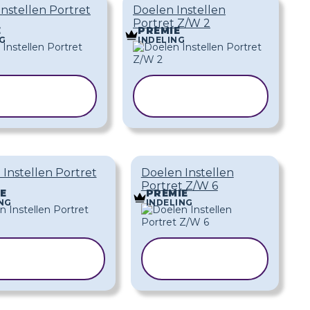
nstellen Portret
Doelen Instellen
Portret Z/W 2
E
PREMIE
G
INDELING
JABLOON
SJABLOON
KOPIËREN
KOPIËREN
Instellen Portret
Doelen Instellen
Portret Z/W 6
E
PREMIE
NG
INDELING
SJABLOON
SJABLOON
KOPIËREN
KOPIËREN