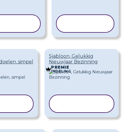
JABLOON
SJABLOON
KOPIËREN
KOPIËREN
Sjabloon, Gelukkig
doelen, simpel
Nieuwjaar Bezinning
PREMIE
INDELING
BLOON
SJABLOON
PIËREN
KOPIËREN