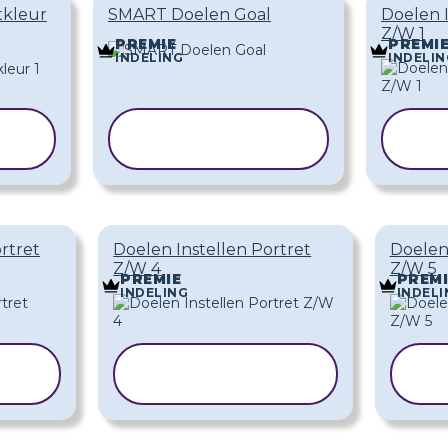
tkleur
SMART Doelen Goal
Doelen I
Z/W 1
PREMIE
PREMI
INDELING
INDELIN
SJABLOON
S
KOPIËREN
rtret
Doelen Instellen Portret
Doelen 
Z/W 4
Z/W 5
PREMIE
PREMI
INDELING
INDELI
N
SJABLOON
KOPIËREN