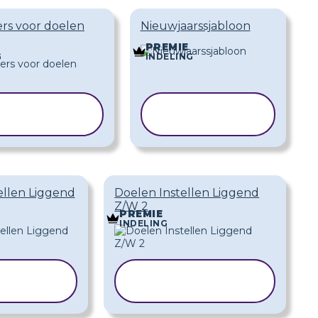
ers voor doelen
Nieuwjaarssjabloon
PREMIE
G
INDELING
JABLOON
SJABLOON
KOPIËREN
KOPIËREN
ellen Liggend
Doelen Instellen Liggend
Z/W 2
PREMIE
INDELING
BLOON
SJABLOON
IËREN
KOPIËREN