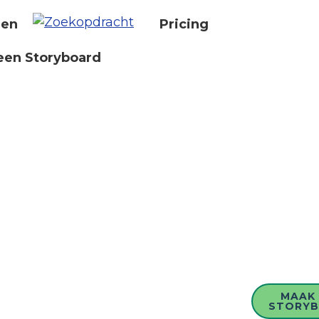
nen
Pricing
een Storyboard
MAAK 
STORY