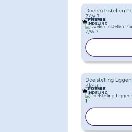
Doelen Instellen Po
Z/W 7
PREMIE
INDELING
SJABLOON
KOPIËREN
Doelstelling Ligge
Kleur 1
PREMIE
INDELING
SJABLOON
KOPIËREN