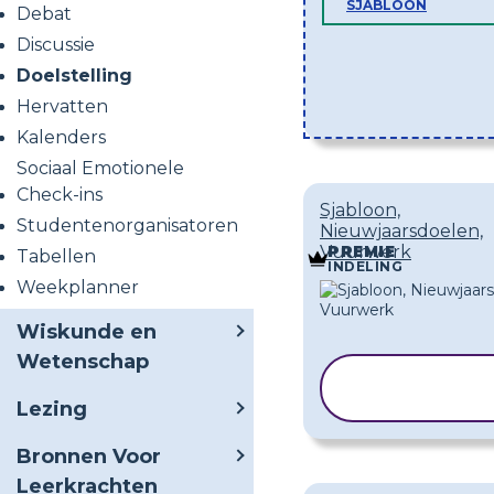
SJABLOON
Debat
Discussie
Doelstelling
Hervatten
Kalenders
Sociaal Emotionele
Check-ins
Sjabloon,
Studentenorganisatoren
Nieuwjaarsdoelen,
Vuurwerk
PREMIE
Tabellen
INDELING
Weekplanner
Wiskunde en
Wetenschap
SJABLOO
KOPIËREN
Lezing
Bronnen Voor
Leerkrachten