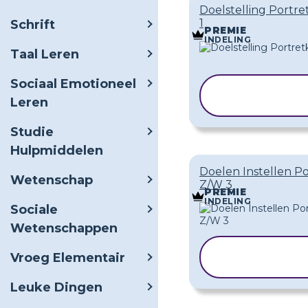
Doelstelling Portre
1
Schrift
PREMIE
INDELING
Taal Leren
Sociaal Emotioneel
SJABLOON
Leren
KOPIËREN
Studie
Hulpmiddelen
Doelen Instellen Po
Wetenschap
Z/W 3
PREMIE
INDELING
Sociale
Wetenschappen
SJABLOO
Vroeg Elementair
KOPIËREN
Leuke Dingen