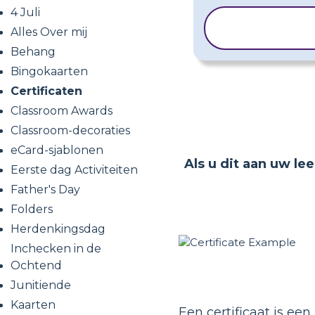
4 Juli
SJABLOON
Alles Over mij
KOPIËREN
Behang
Bingokaarten
Certificaten
Classroom Awards
Classroom-decoraties
eCard-sjablonen
Als u dit aan uw le
Eerste dag Activiteiten
Father's Day
Folders
Herdenkingsdag
Inchecken in de
Ochtend
Junitiende
Kaarten
Een certificaat is ee