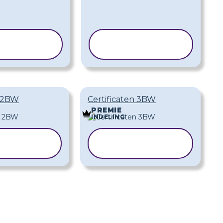
BLOON
SJABLOON
IËREN
KOPIËREN
n 2BW
Certificaten 3BW
PREMIE
INDELING
BLOON
SJABLOON
PIËREN
KOPIËREN