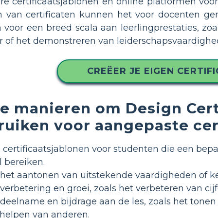
are certificaatsjablonen en online platformen voo
n van certificaten kunnen het voor docenten 
 voor een breed scala aan leerlingprestaties, zoa
er of het demonstreren van leiderschapsvaardighe
CREËER JE EIGEN CERTIF
e manieren om Design Certi
uiken voor aangepaste cert
certificaatsjablonen voor studenten die een bepaal
l bereiken.
r het aantonen van uitstekende vaardigheden of k
r verbetering en groei, zoals het verbeteren van c
r deelname en bijdrage aan de les, zoals het tone
t helpen van anderen.