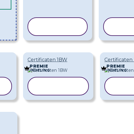
SJABLOON
SJA
KOPIËREN
KOP
Certificaten 1BW
Certificate
PREMIE
PREMIE
INDELING
INDELING
SJABLOON
SJA
KOPIËREN
KO