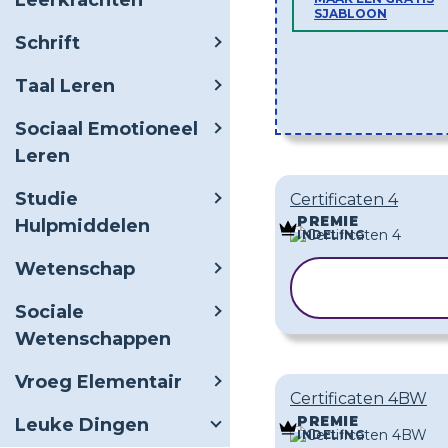
Leerkrachten
SJABLOON
Schrift
Taal Leren
Sociaal Emotioneel
Leren
Studie
Certificaten 4
PREMIE
Hulpmiddelen
INDELING
Wetenschap
SJABLOON
KOPIËREN
Sociale
Wetenschappen
Vroeg Elementair
Certificaten 4BW
PREMIE
Leuke Dingen
INDELING