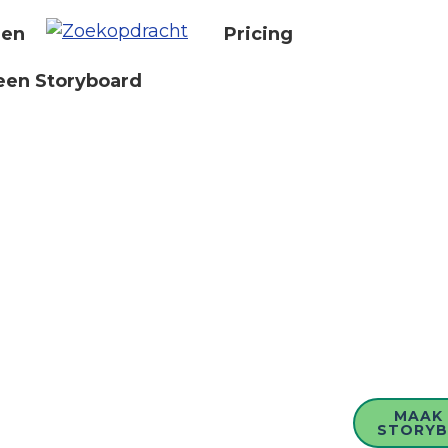
nen
Pricing
een Storyboard
MAAK 
STORY