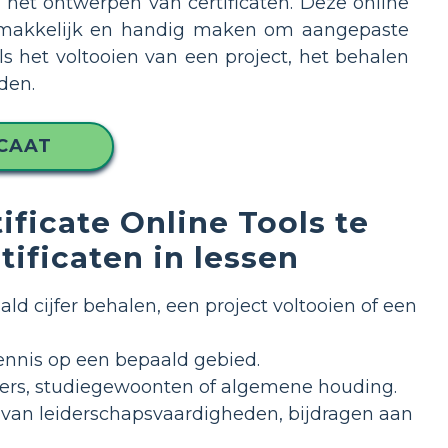
r het ontwerpen van certificaten. Deze online
gemakkelijk en handig maken om aangepaste
ls het voltooien van een project, het behalen
den.
ICAAT
ficate Online Tools te
ificaten in lessen
d cijfer behalen, een project voltooien of een
ennis op een bepaald gebied.
ijfers, studiegewoonten of algemene houding.
n van leiderschapsvaardigheden, bijdragen aan