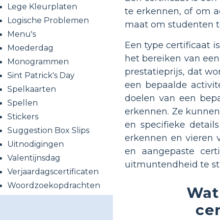
Lege Kleurplaten
te erkennen, of om a
Logische Problemen
maat om studenten te
Menu's
Een type certificaat
Moederdag
het bereiken van een
Monogrammen
prestatieprijs, dat w
Sint Patrick's Day
een bepaalde activi
Spelkaarten
doelen van een bepa
Spellen
erkennen. Ze kunnen 
Stickers
en specifieke detail
Suggestion Box Slips
erkennen en vieren 
Uitnodigingen
en aangepaste cert
Valentijnsdag
uitmuntendheid te st
Verjaardagscertificaten
Woordzoekopdrachten
Wat 
ce